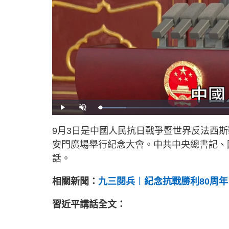
L
P
U
o
l
n
a
a
m
d
y
u
9月3日是中國人民抗日戰爭暨世界反法西斯
e
t
d
e
:
安門廣場舉行紀念大會。中共中央總書記、
9
.
2
話。
9
%
相關新聞：
九三閱兵︱紀念抗戰勝利80周
習近平講話全文：