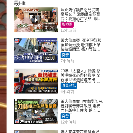
最Hit
陳錦鴻保護自閉兒受訪
變嗌交？ 激動反駁顏聯
武：我擔心咁又點 網民
批主持咄咄逼人
影視圈
01:20
12小時前
黃大仙血案│死者預謀報
復噪音滋擾 聽到樓上單
位拉鐵閘聲 攜刀等𨋢伏
擊傷者
突發
02:38
7小時前
20年「太空人」婚變 移
英港媽死心帶仔搬屋 至
親離世慘遭留港夫出軌
背叛 苦嘆終看透對方留
時事熱話
港「真相」｜Juicy叮
6小時前
黃大仙血案│內情曝光 死
者對噪音非常敏感 電梯
內狂斬樓上住客 返回住
所墮樓亡
突發
02:38
12小時前
港人家居天花板發霉求