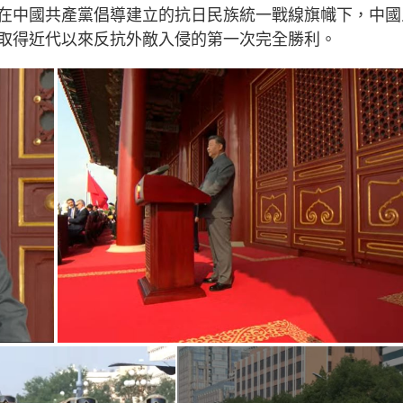
g
在中國共產黨倡導建立的抗日民族統一戰線旗幟下，中國
T
取得近代以來反抗外敵入侵的第一次完全勝利。
i
m
e