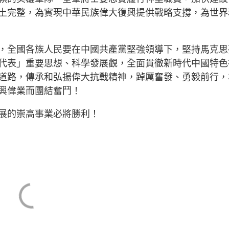
土完整，為實現中華民族偉大復興提供戰略支撐，為世界
，全國各族人民要在中國共產黨堅強領導下，堅持馬克思
代表」重要思想、科學發展觀，全面貫徹新時代中國特色
道路，傳承和弘揚偉大抗戰精神，踔厲奮發、勇毅前行，
興偉業而團結奮鬥！
展的崇高事業必將勝利！