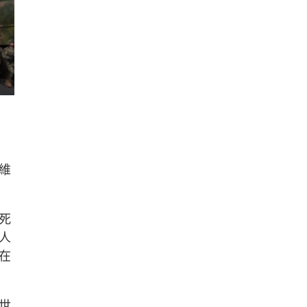
維
死
人
在
世