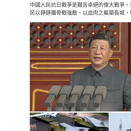
中國人民抗日戰爭是艱苦卓絕的偉大戰爭。
民以錚錚鐵骨戰強敵、以血肉之軀築長城，