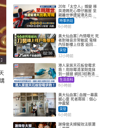
20年「太空人」婚變 移
英港媽死心帶仔搬屋 至
親離世慘遭留港夫出軌
背叛 苦嘆終看透對方留
時事熱話
港「真相」｜Juicy叮
6小時前
黃大仙血案│內情曝光 死
者對噪音非常敏感 電梯
內狂斬樓上住客 返回住
所墮樓亡
突發
02:38
12小時前
F
u
港人家居天花板發霉求
l
救！用除霉清潔劑竟抹
l
天
s
到一撻撻 網民3招教清潔
c
+保養 本地油漆品牌曾提
r
生活百科
講
e
醒勿用1物防變色
e
8小時前
n
黃大仙血案│血腥一幕震
撼心靈 死者鄰居：個心
仲震緊
突發
6小時前
謝偉俊夫婦擬效法蔡瀾