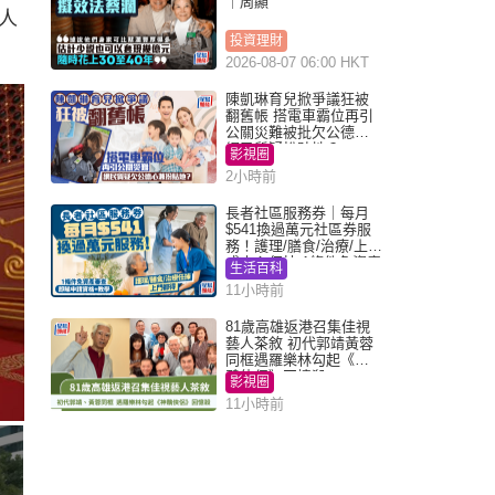
｜周顯
人
投資理財
2026-08-07 06:00 HKT
陳凱琳育兒掀爭議狂被
翻舊帳 搭電車霸位再引
公關災難被批欠公德心
網民質疑扮貼地？
影視圈
2小時前
長者社區服務券｜每月
$541換過萬元社區券服
務！護理/膳食/治療/上門
或中心任揀 1條件免資產
生活百科
審查（附申請資格及教
11小時前
學）
81歲高雄返港召集佳視
藝人茶敘 初代郭靖黃蓉
同框遇羅樂林勾起《神
鵰俠侶》回憶殺
影視圈
11小時前