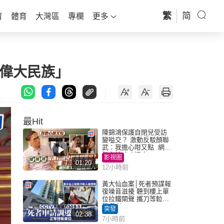
繁
简
育
體育
大灣區
專欄
更多
的偉大民族」
最Hit
陳錦鴻保護自閉兒受訪
變嗌交？ 激動反駁顏聯
武：我擔心咁又點 網民
批主持咄咄逼人
影視圈
01:20
12小時前
黃大仙血案│死者預謀報
復噪音滋擾 聽到樓上單
位拉鐵閘聲 攜刀等𨋢伏
擊傷者
突發
02:38
7小時前