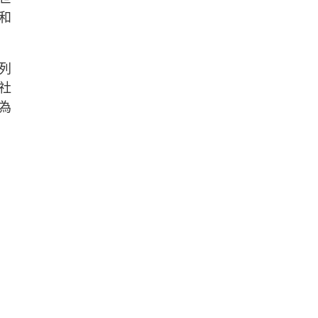
和
列
社
為