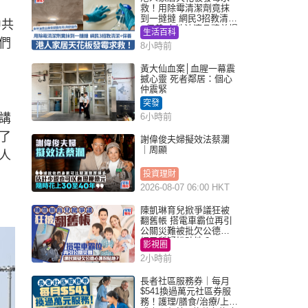
救！用除霉清潔劑竟抹
到一撻撻 網民3招教清潔
中共
+保養 本地油漆品牌曾提
生活百科
醒勿用1物防變色
們
8小時前
黃大仙血案│血腥一幕震
撼心靈 死者鄰居：個心
仲震緊
突發
講
6小時前
了
謝偉俊夫婦擬效法蔡瀾
｜周顯
人
投資理財
2026-08-07 06:00 HKT
陳凱琳育兒掀爭議狂被
翻舊帳 搭電車霸位再引
公關災難被批欠公德心
網民質疑扮貼地？
影視圈
2小時前
長者社區服務券｜每月
$541換過萬元社區券服
務！護理/膳食/治療/上門