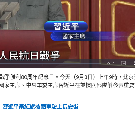
R
-
5:34
P
i
c
e
t
戰爭勝利80周年紀念日。今天（9月3日）上午9時，北京
u
r
m
e
國家主席、中央軍委主席習近平在並檢閱部隊前發表重要
-
i
a
n
-
P
i
i
c
年 習近平乘紅旗檢閱車駛上長安街
t
n
u
r
e
i
n