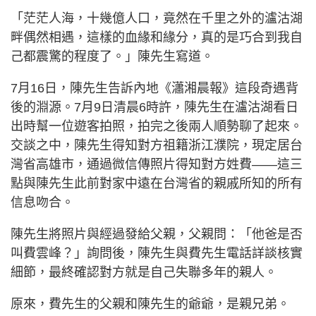
「茫茫人海，十幾億人口，竟然在千里之外的瀘沽湖
畔偶然相遇，這樣的血緣和緣分，真的是巧合到我自
己都震驚的程度了。」陳先生寫道。
7月16日，陳先生告訴內地《瀟湘晨報》這段奇遇背
後的淵源。7月9日清晨6時許，陳先生在瀘沽湖看日
出時幫一位遊客拍照，拍完之後兩人順勢聊了起來。
交談之中，陳先生得知對方祖籍浙江濮院，現定居台
灣省高雄市，通過微信傳照片得知對方姓費——這三
點與陳先生此前對家中遠在台灣省的親戚所知的所有
信息吻合。
陳先生將照片與經過發給父親，父親問：「他爸是否
叫費雲峰？」詢問後，陳先生與費先生電話詳談核實
細節，最終確認對方就是自己失聯多年的親人。
原來，費先生的父親和陳先生的爺爺，是親兄弟。