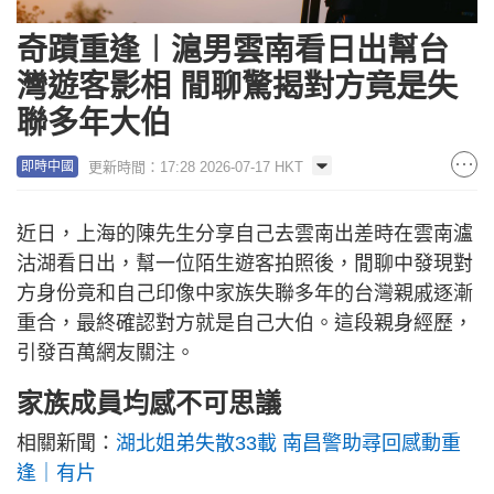
奇蹟重逢︱滬男雲南看日出幫台
灣遊客影相 閒聊驚揭對方竟是失
聯多年大伯
更新時間：17:28 2026-07-17 HKT
即時中國
近日，上海的陳先生分享自己去雲南出差時在雲南瀘
沽湖看日出，幫一位陌生遊客拍照後，閒聊中發現對
方身份竟和自己印像中家族失聯多年的台灣親戚逐漸
重合，最終確認對方就是自己大伯。這段親身經歷，
引發百萬網友關注。
家族成員均感不可思議
相關新聞：
湖北姐弟失散33載 南昌警助尋回感動重
逢｜有片