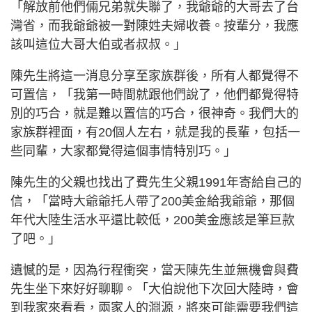
「解放前他們倆兄弟就失聯了，我爺爺的大哥去了台
灣省，而我爺爺被一對陳姓夫婦收養。按輩分，我應
該叫這位大哥大伯或者叔叔。」
陳先生將這一消息分享至家族群後，所有人都覺得不
可置信，「我第一時間就跟他們說了，他們都覺得特
別的巧合，就是難以置信的巧合，很神奇。我們大的
家族群裡面，有20個人左右，就是我的長輩，包括一
些同輩，大家都覺得這個事情特別巧。」
陳先生的父親也找出了費先生父親1991年寄給自己的
信，「當時大爺爺托人帶了200美金給我爺爺，那個
年代大陸生活水平還比較低，200美金應該是筆巨款
了吧。」
遺憾的是，因為行程衝突，當天陳先生並無機會與費
先生坐下來好好聊聊。「大伯說他下次回大陸時，會
到我家來看看，兩家人的淵源，將來可能需要我們這