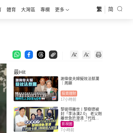
繁
简
育
體育
大灣區
專欄
更多
最Hit
謝偉俊夫婦擬效法蔡瀾
｜周顯
投資理財
17小時前
黎彼得離世丨黎樹德被
封「李泳漢2.0」 老父剛
離世急於澄清「代找卡
數」傳聞惹人反感
影視圈
7小時前