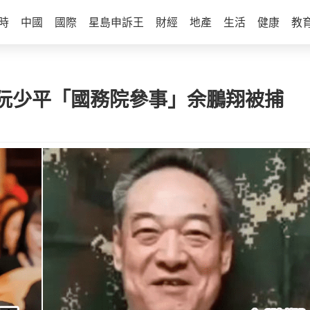
時
中國
國際
星島申訴王
財經
地產
生活
健康
教
阮少平「國務院參事」余鵬翔被捕