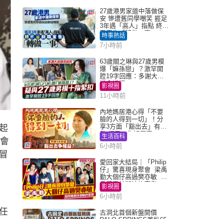
27歲港男家道中落做保
安 慘遭舊同學嘲笑 捱足
3年遇「高人」指點 終辭
職宣告「轉做一事」｜
時事熱話
Juicy叮
7小時前
63歲關之琳與27歲男模
爆「嫲孫戀」？激罕開
腔19字回應：多謝大家
掛念近況
影視圈
11小時前
內地媽居港心得「不要
臉的人得到一切」！分
享3方面「豁出去」有著
起
數 網民：你好厲害
生活百科
社會
6小時前
冒
愛回家大結局｜「Philip
仔」驚喜現身聚會 梁禹
勤大個仔高過樊亦敏 超
乖黐實林淑敏許家傑
影視圈
6小時前
任
古洞北首個新盤開價