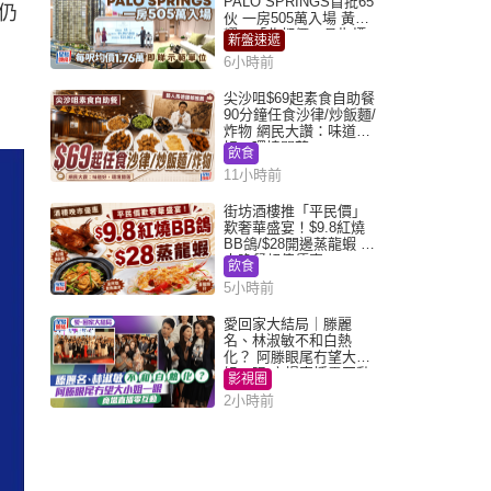
PALO SPRINGS首批65
仍
伙 一房505萬入場 黃光
耀：「北都價」具指標
新盤速遞
作用
6小時前
尖沙咀$69起素食自助餐
90分鐘任食沙律/炒飯麵/
炸物 網民大讚：味道
好，環境闊落
飲食
11小時前
街坊酒樓推「平民價」
歎奢華盛宴！$9.8紅燒
BB鴿/$28開邊蒸龍蝦 3
大晚餐超值優惠
飲食
5小時前
愛回家大結局｜滕麗
名、林淑敏不和白熱
化？ 阿滕眼尾冇望大小
姐一眼 商場直播零互動
影視圈
2小時前