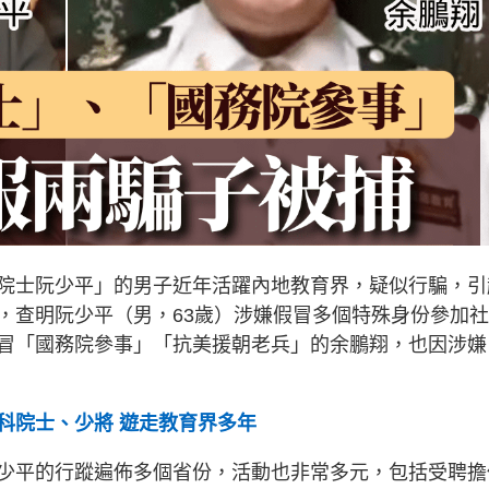
院士阮少平」的男子近年活躍內地教育界，疑似行騙，引
，查明阮少平（男，63歲）涉嫌假冒多個特殊身份參加
冒「國務院參事」「抗美援朝老兵」的余鵬翔，也因涉嫌
科院士、少將 遊走教育界多年
少平的行蹤遍佈多個省份，活動也非常多元，包括受聘擔