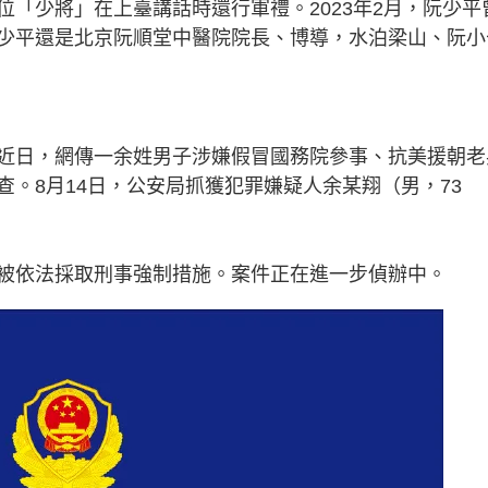
「少將」在上臺講話時還行軍禮。2023年2月，阮少平
少平還是北京阮順堂中醫院院長、博導，水泊梁山、阮小
近日，網傳一余姓男子涉嫌假冒國務院參事、抗美援朝老
。8月14日，公安局抓獲犯罪嫌疑人余某翔（男，73
被依法採取刑事強制措施。案件正在進一步偵辦中。