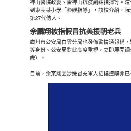
神山醫院政委、雷神山抗疫副總指揮等。這位
到東莞某小學「參觀指導」，該校介紹，阮
第27代傳人。
余鵬翔被指假冒抗美援朝老兵
廣州市公安局白雲分局也發佈警情通報稱，
等身份。公安局對此高度重視，立即展開調查
歲）。
目前，余某翔因涉嫌冒充軍人招搖撞騙罪已