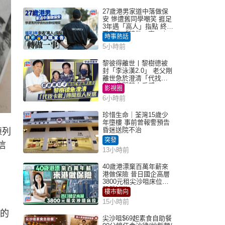
27歲港男家道中落做保
安 慘遭舊同學嘲笑 捱足
3年遇「高人」指點 終辭
職宣告「轉做一事」｜
時事熱話
Juicy叮
5小時前
黎彼得離世丨黎樹德被
封「李泳漢2.0」 老父剛
離世急於澄清「代找卡
數」傳聞惹人反感
影視圈
6小時前
珍惜生命｜荃灣15歲少
年墮樓 事前曾報警預告
昏迷送院不治
陳列
突發
信
13小時前
40歲港漂棄百萬年薪來
港做保險 昔日國企高層
3800元租尖沙咀床位｜
租盤Million
樓市動向
15小時前
大的
尖沙咀$69起素食自助餐