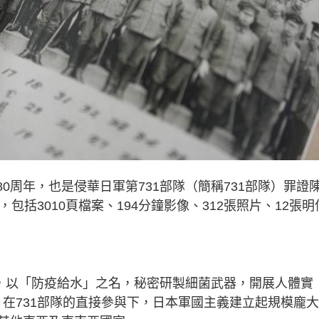
80周年，也是侵華日軍第731部隊（簡稱731部隊）罪證
包括3010頁檔案、194分鐘影像、312張照片、12張明
隊，以「防疫給水」之名，秘密研製細菌武器，開展人體實
年，在731部隊的直接參與下，日本軍國主義建立起規模龐