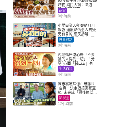
90分鐘任食沙律/炒飯麵/
炸物 網民大讚：味道
好，環境闊落
飲食
9小時前
小學畢業30年突約月月
聚會 過度熱情惹人質疑
另有目的 網民拆解「扮
熟」4大動機｜Juicy叮
時事熱話
8小時前
內地媽居港心得「不要
臉的人得到一切」！分
享3方面「豁出去」有著
數 網民：你好厲害
生活百科
4小時前
陳志雲哽咽憶亡母離世
自責一決定間接害死至
親 未完成「最後通話」
一生遺憾
影視圈
12小時前