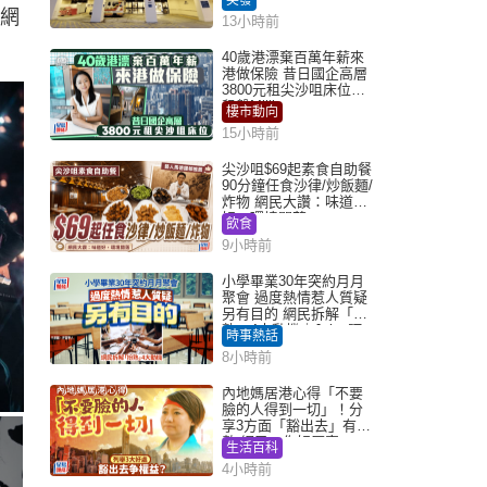
官網
13小時前
40歲港漂棄百萬年薪來
港做保險 昔日國企高層
3800元租尖沙咀床位｜
租盤Million
樓市動向
15小時前
尖沙咀$69起素食自助餐
90分鐘任食沙律/炒飯麵/
炸物 網民大讚：味道
好，環境闊落
飲食
9小時前
小學畢業30年突約月月
聚會 過度熱情惹人質疑
另有目的 網民拆解「扮
熟」4大動機｜Juicy叮
時事熱話
8小時前
內地媽居港心得「不要
臉的人得到一切」！分
享3方面「豁出去」有著
數 網民：你好厲害
生活百科
4小時前