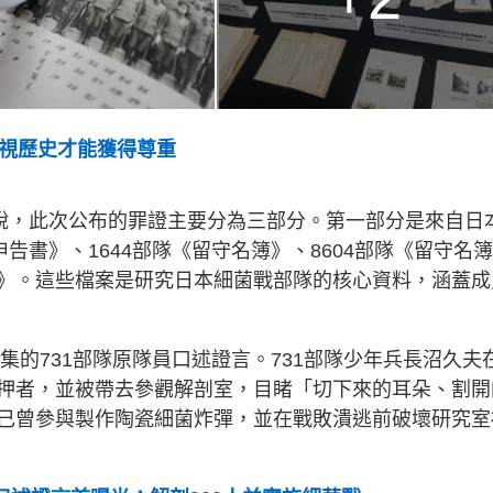
正視歷史才能獲得尊重
民說，此次公布的罪證主要分為三部分。第一部分是來自日
告書》、1644部隊《留守名簿》、8604部隊《留守名
》。這些檔案是研究日本細菌戰部隊的核心資料，涵蓋成
集的731部隊原隊員口述證言。731部隊少年兵長沼久夫
押者，並被帶去參觀解剖室，目睹「切下來的耳朵、割開
己曾參與製作陶瓷細菌炸彈，並在戰敗潰逃前破壞研究室