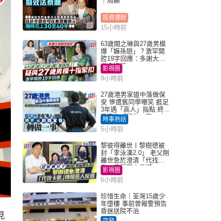
｜周顯
投資理財
15小時前
63歲關之琳與27歲男模
爆「嫲孫戀」？激罕開
腔19字回應：多謝大家
掛念近況
影視圈
9小時前
27歲港男家道中落做保
安 慘遭舊同學嘲笑 捱足
3年遇「高人」指點 終辭
職宣告「轉做一事」｜
時事熱話
Juicy叮
5小時前
黎彼得離世丨黎樹德被
封「李泳漢2.0」 老父剛
離世急於澄清「代找卡
數」傳聞惹人反感
影視圈
6小時前
珍惜生命｜荃灣15歲少
年墮樓 事前曾報警預告
昏迷送院不治
見
突發