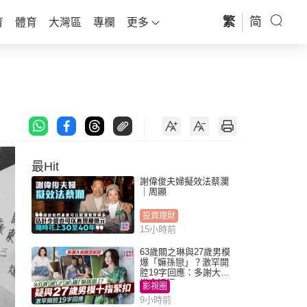
繁
简
育
體育
大灣區
專欄
更多
最Hit
謝偉俊夫婦擬效法蔡瀾
｜周顯
投資理財
15小時前
63歲關之琳與27歲男模
爆「嫲孫戀」？激罕開
腔19字回應：多謝大家
掛念近況
影視圈
9小時前