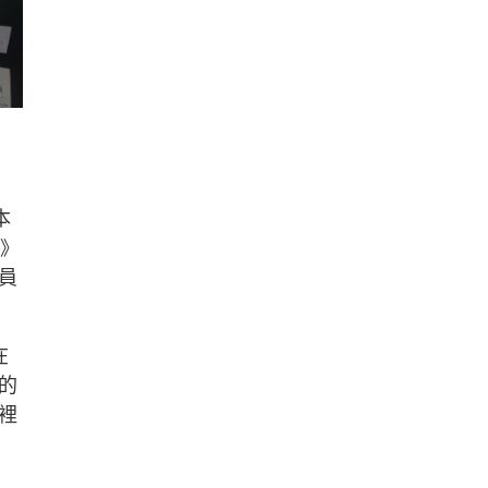
本
簿》
員
在
的
裡