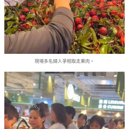
現場多名婦人爭相取走果肉。