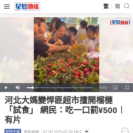
繁
简
Remaining
-
0:13
Loaded
:
Play
Unmute
Picture-
Full
100.00%
in-
Picture
Time
河北大媽變悍匪超市擅開榴槤
「試食」 網民：吃一口罰¥500︱
有片
更新時間：07:00 2025-07-30 HKT
即時中國