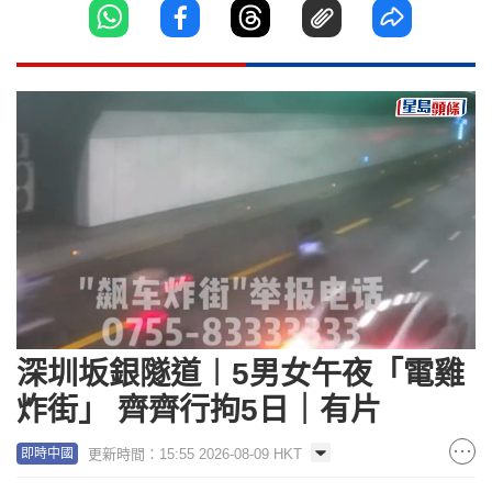
Loaded
:
Unmute
100.00%
深圳坂銀隧道︱5男女午夜「電雞
炸街」 齊齊行拘5日｜有片
更新時間：15:55 2026-08-09 HKT
即時中國