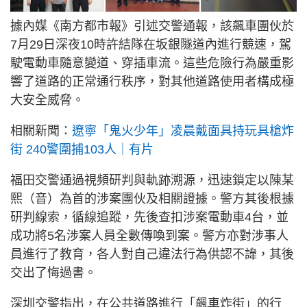
據內媒《南方都市報》引述交警通報，該飆車團伙於
7月29日深夜10時許結隊在坂銀隧道內進行競速，駕
駛電動車隨意變道、穿插車流。這些危險行為嚴重影
響了道路的正常通行秩序，對其他道路使用者構成極
大安全威脅。
相關新聞：
遼寧「鬼火少年」凌晨戴面具持玩具槍炸
街 240警圍捕103人｜有片
福田交警通過視頻研判與軌跡溯源，迅速鎖定以陳某
熙（音）為首的涉案團伙及相關證據。警方其後根據
研判線索，循線追蹤，先後查扣涉案電動車4台，並
成功將5名涉案人員全數傳喚到案。警方亦對涉事人
員進行了教育，各人對自己違法行為供認不諱，其後
交出了悔過書。
深圳交警指出，在公共道路進行「飆車炸街」的行