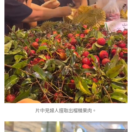
片中見婦人擅取出榴槤果肉。