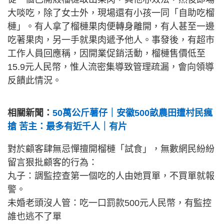
大啖吃，除了女士外，現場還有小孩一同「自助吃榴
槤」。有人拿了榴槤果肉便轉身離開，有人甚至一邊
吃著果肉，另一手就果肉遞予他人。事發後，有超市
工作人員回應稱，因開業促銷活動，榴槤售價低至
15.9元人民幣，惟人流密集導致管理疏漏，會向領導
反饋此情況。
相關新聞：
50萬公斤薯仔｜安徽500畝農田遭村民瘋
搶 苦主：最多有近千人｜有片
對於顧客肆無忌憚擅開榴槤「試食」，無數網民紛紛
留言狠批顧客的行為：
丸子：調監控查第一個吃的人由她買單，不買單就報
警。
未婚老頭沒人管：吃一口罰款500元人民幣，有監控
誰也逃不了單