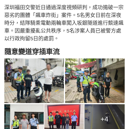
深圳福田交警近日通過深度視頻研判，成功搗破一宗
惡劣的團體「飆車炸街」案件。5名男女日前在深夜
時分，結隊騎乘電動兩輪車闖入坂銀隧道進行競速飆
車。因嚴重擾亂公共秩序，5名涉案人員已被警方處
以行政拘留5日的處罰。
隨意變道穿插車流
+4