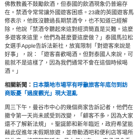
佛教教義不鼓勵飲酒，但泰國的飲酒現象仍普遍存
在。禁酒令常常讓外國遊客困惑。23歲的英國遊客馬
修表示，他既沒聽過長期禁酒令，也不知道已經解
除，他說「禁酒令聽起來這對經濟簡直是災難。這麼
多遊客來這里，他們為甚麼要這麼做？」泰國馬拉松
女選手Apple告訴法新社，放寬限制「對遊客來說是
好事」，說：「遊客喜歡喝酒。但對泰國人來說，可
能就不是這樣了，因為我們通常不會在這個時候喝
酒。」
相關新聞：
日本築地市場罕有呼籲旅客年底勿到訪
商販憂「過度觀光」現大混亂
周三下午，曼谷市中心的幾個商家告訴記者，他們在
撤令第一天尚未感受到改變，「顧客不多，因為大家
還不了解新法規」。聖誕節和新年臨近，政府希望能
藉此促進年末假期旅遊，並帶動酒吧和便利店等場所