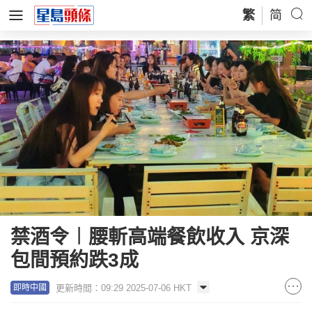
繁
简
禁酒令︱腰斬高端餐飲收入 京深
包間預約跌3成
更新時間：09:29 2025-07-06 HKT
即時中國