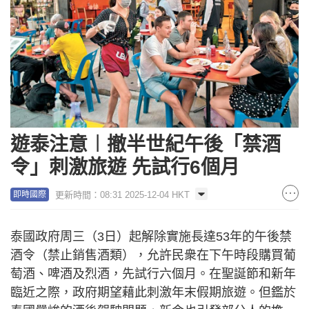
遊泰注意︱撤半世紀午後「禁酒
令」刺激旅遊 先試行6個月
更新時間：08:31 2025-12-04 HKT
即時國際
泰國政府周三（3日）起解除實施長達53年的午後禁
酒令（禁止銷售酒類），允許民衆在下午時段購買葡
萄酒、啤酒及烈酒，先試行六個月。在聖誕節和新年
臨近之際，政府期望藉此刺激年末假期旅遊。但鑑於