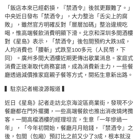
「飯店本來已經虧損，『禁酒令』後就更艱難了。」
中央近日發布「禁酒令」，大力整治「舌尖上的腐
敗」，雖然官方明確反對「層層加碼」整治違規吃
喝，惟高端餐飲消費明顯下滑。北京和深圳多間酒樓
對《星島》表示，「禁酒令」後包間預約大跌3成，
人均消費也「腰斬」式跌至100多元（人民幣，下
同）。廣州多間大酒樓近期更傳出歇業消息。家庭式
消費正逐漸取代商務宴請，成為消費新主力，一些餐
廳透過減價推家庭親子餐等方式，開拓生意新出路。
▍駐京記者楊浚源報道 ▍
近日《星島》記者走訪北京海淀區商業街，發現不少
餐廳都在門外擺攤，一些高端餐飲也推出消夜燒烤攬
客。一間高檔酒樓的經理坦言，生意「一年慘過一
年」，「今年初開始，餐廳月月賠錢，『禁酒令』之
後，包間（包廂）預訂比之前又少了3成，根本就沒