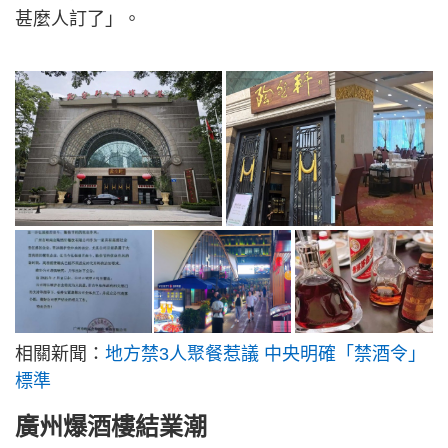
甚麼人訂了」。
相關新聞：
地方禁3人聚餐惹議 中央明確「禁酒令」
標準
廣州爆酒樓結業潮