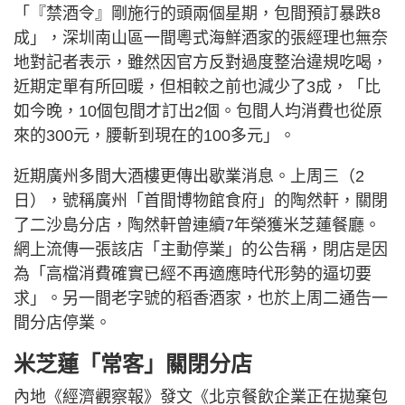
「『禁酒令』剛施行的頭兩個星期，包間預訂暴跌8
成」，深圳南山區一間粵式海鮮酒家的張經理也無奈
地對記者表示，雖然因官方反對過度整治違規吃喝，
近期定單有所回暖，但相較之前也減少了3成，「比
如今晚，10個包間才訂出2個。包間人均消費也從原
來的300元，腰斬到現在的100多元」。
近期廣州多間大酒樓更傳出歇業消息。上周三（2
日），號稱廣州「首間博物館食府」的陶然軒，關閉
了二沙島分店，陶然軒曾連續7年榮獲米芝蓮餐廳。
網上流傳一張該店「主動停業」的公告稱，閉店是因
為「高檔消費確實已經不再適應時代形勢的逼切要
求」。另一間老字號的稻香酒家，也於上周二通告一
間分店停業。
米芝蓮「常客」關閉分店
內地《經濟觀察報》發文《北京餐飲企業正在拋棄包