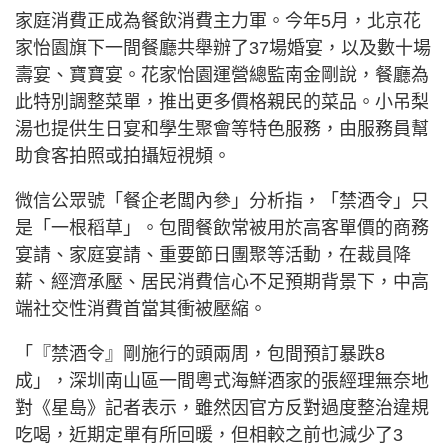
家庭消費正成為餐飲消費主力軍。今年5月，北京花
家怡園旗下一間餐廳共舉辦了37場婚宴，以及數十場
壽宴、寶寶宴。花家怡園運營總監南金剛說，餐廳為
此特別調整菜單，推出更多價格親民的菜品。小吊梨
湯也提供生日宴和學生聚會等特色服務，由服務員幫
助食客拍照或拍攝短視頻。
微信公眾號「餐企老闆內參」分析指，「禁酒令」只
是「一根稻草」。包間餐飲常被用於高客單價的商務
宴請、家庭宴請、重要節日團聚等活動，在裁員降
薪、經濟承壓、居民消費信心不足預期背景下，中高
端社交性消費首當其衝被壓縮。
「『禁酒令』剛施行的頭兩周，包間預訂暴跌8
成」，深圳南山區一間粵式海鮮酒家的張經理無奈地
對《星島》記者表示，雖然因官方反對過度整治違規
吃喝，近期定單有所回暖，但相較之前也減少了3