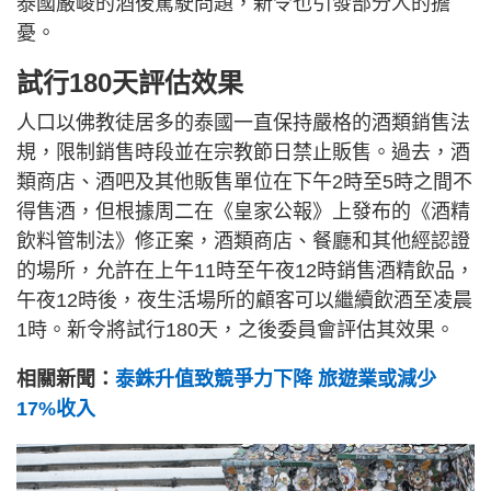
泰國嚴峻的酒後駕駛問題，新令也引發部分人的擔
憂。
試行180天評估效果
人口以佛教徒居多的泰國一直保持嚴格的酒類銷售法
規，限制銷售時段並在宗教節日禁止販售。過去，酒
類商店、酒吧及其他販售單位在下午2時至5時之間不
得售酒，但根據周二在《皇家公報》上發布的《酒精
飲料管制法》修正案，酒類商店、餐廳和其他經認證
的場所，允許在上午11時至午夜12時銷售酒精飲品，
午夜12時後，夜生活場所的顧客可以繼續飲酒至凌晨
1時。新令將試行180天，之後委員會評估其效果。
相關新聞：
泰銖升值致競爭力下降 旅遊業或減少
17%收入