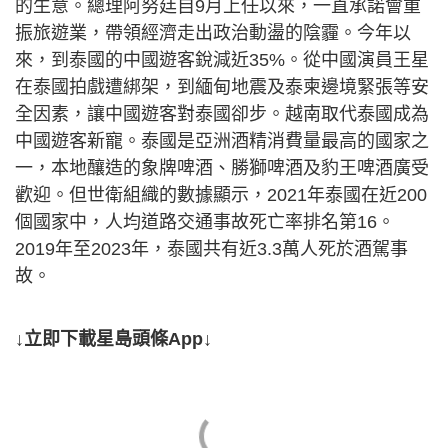
的生意。總理阿努廷自9月上任以來，一直承諾會重
振旅遊業，帶領經濟走出政治動盪的陰霾。今年以
來，到泰國的中國遊客銳減近35%。從中國演員王星
在泰國拍戲遭綁架，到緬甸地震及泰柬邊境緊張等安
全因素，讓中國遊客對泰國卻步。越南取代泰國成為
中國遊客新寵。泰國是亞洲酒精消費量最高的國家之
一，本地釀造的象牌啤酒、勝獅啤酒及豹王啤酒廣受
歡迎。但世衛組織的數據顯示，2021年泰國在近200
個國家中，人均道路交通事故死亡率排名第16。
2019年至2023年，泰國共有近3.3萬人死於酒駕事
故。
↓立即下載星島頭條App↓