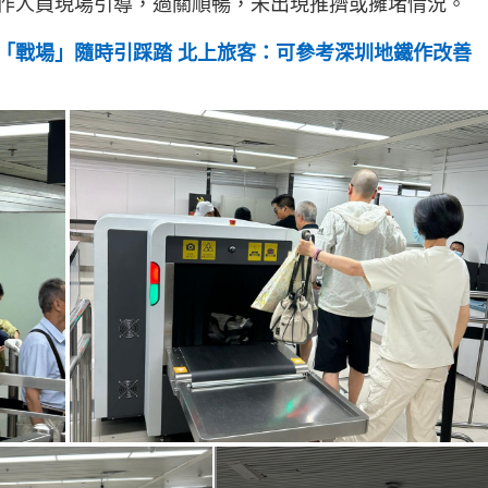
作人員現場引導，過關順暢，未出現推擠或擁堵情況。
「戰場」隨時引踩踏 北上旅客：可參考深圳地鐵作改善