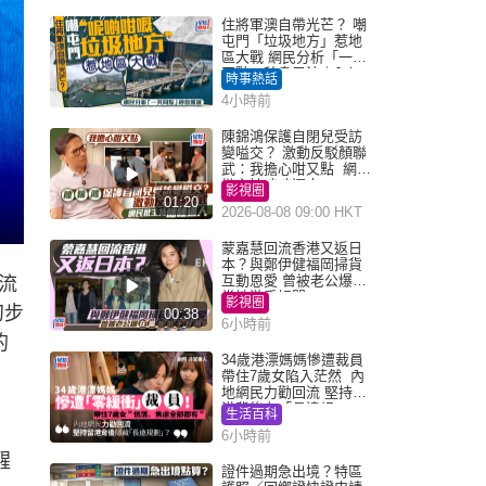
住將軍澳自帶光芒？ 嘲
屯門「垃圾地方」惹地
區大戰 網民分析「一共
同點」秒息風波｜Juicy
時事熱話
叮
4小時前
陳錦鴻保護自閉兒受訪
變嗌交？ 激動反駁顏聯
武：我擔心咁又點 網民
批主持咄咄逼人
影視圈
01:20
2026-08-08 09:00 HKT
蒙嘉慧回流香港又返日
本？與鄭伊健福岡掃貨
互動恩愛 曾被老公爆在
流
當地游手好閒
影視圈
初步
00:38
6小時前
的
34歲港漂媽媽慘遭裁員
帶住7歲女陷入茫然 內
地網民力勸回流 堅持留
港背後有「長遠規
生活百科
劃」？
6小時前
醒
證件過期急出境？特區