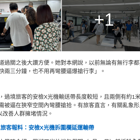
+1
道過關之後大讚方便。她對本網說，以前無論有無行李都
快兩三分鐘，也不用再彎腰逼爆搶行李」。
，過境旅客的安檢X光機輸送帶長度較短，且兩側有約1
需被逼在狹窄空間內彎腰搶拾。有旅客直言，有關亂象形
以改善人群擁堵情況。
 旅客報料：安檢X光機拆圍欄延運輸帶