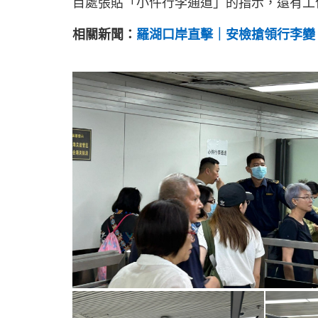
目處張貼「小件行李通道」的指示，還有工
相關新聞：
羅湖口岸直擊｜安檢搶領行李變