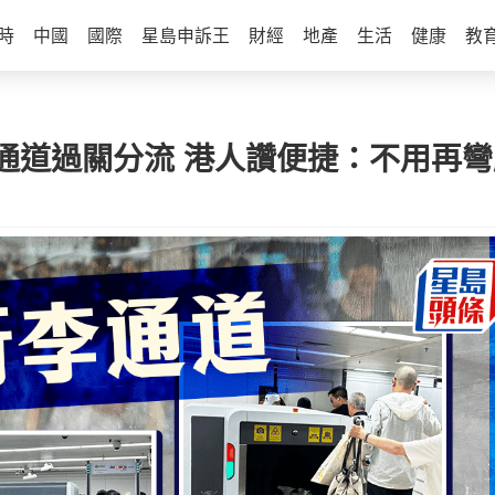
時
中國
國際
星島申訴王
財經
地產
生活
健康
教
通道過關分流 港人讚便捷：不用再彎