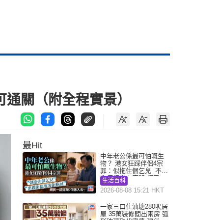
即可通關（附全程實景）
最Hit
中年老公係最可怕嘅生
物？ 港女狂踩伴侶4宗
罪：似拖住個乞兒 不解
為何經常去廁所 網民一
生活百科
語道破
2026-08-08 15:21 HKT
一家三口住油塘280呎居
屋 35萬裝修間出兩房 弧