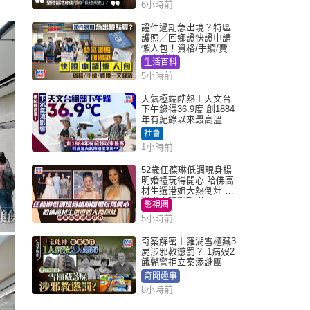
6小時前
證件過期急出境？特區
護照／回鄉證快證申請
懶人包！資格/手續/費用
一文睇清
生活百科
5小時前
天氣極端酷熱︱天文台
下午錄得36.9度 創1884
年有紀錄以來最高溫
社會
1小時前
52歲任葆琳低調現身楊
明婚禮玩得開心 哈佛高
材生選港姐大熱倒灶 息
影從商轉戰政界
影視圈
5小時前
奇案解密︱羅湖雪櫃藏3
屍涉邪教懲罰？ 1病歿2
餓斃警拒立案添謎團
奇聞趣事
8小時前