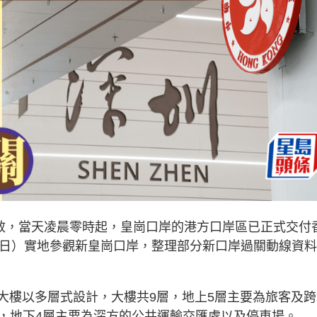
生效，當天凌晨零時起，皇崗口岸的港方口岸區已正式交付
1日）實地參觀新皇崗口岸，整理部分新口岸過關動線資
檢大樓以多層式設計，大樓共9層，地上5層主要為旅客及
，地下4層主要為深方的公共運輸交匯處以及停車場。