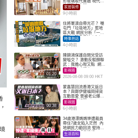
形玻璃取代實牆 現代神
枱櫃融入玄關
家居裝修
9小時前
住將軍澳自帶光芒？ 嘲
屯門「垃圾地方」惹地
區大戰 網民分析「一共
同點」秒息風波｜Juicy
時事熱話
叮
4小時前
陳錦鴻保護自閉兒受訪
變嗌交？ 激動反駁顏聯
武：我擔心咁又點 網民
批主持咄咄逼人
影視圈
01:20
2026-08-08 09:00 HKT
蒙嘉慧回流香港又返日
本？與鄭伊健福岡掃貨
互動恩愛 曾被老公爆在
香
當地游手好閒
影視圈
00:38
料，
6小時前
34歲港漂媽媽慘遭裁員
帶住7歲女陷入茫然 內
地網民力勸回流 堅持留
跨境
港背後有「長遠規
生活百科
劃」？