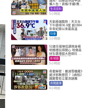
護照／回鄉證快證申請
懶人包！資格/手續/費用
一文睇清
生活百科
5小時前
天氣極端酷熱︱天文台
下午錄得36.9度 創1884
年有紀錄以來最高溫
社會
1小時前
52歲任葆琳低調現身楊
明婚禮玩得開心 哈佛高
材生選港姐大熱倒灶 息
影從商轉戰政界
影視圈
5小時前
奇案解密︱羅湖雪櫃藏3
屍涉邪教懲罰？ 1病歿2
餓斃警拒立案添謎團
奇聞趣事
8小時前