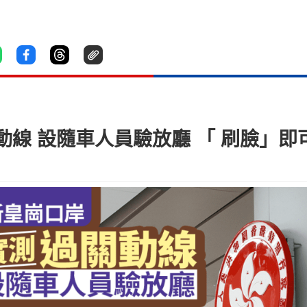
線 設隨車人員驗放廳 「 刷臉」