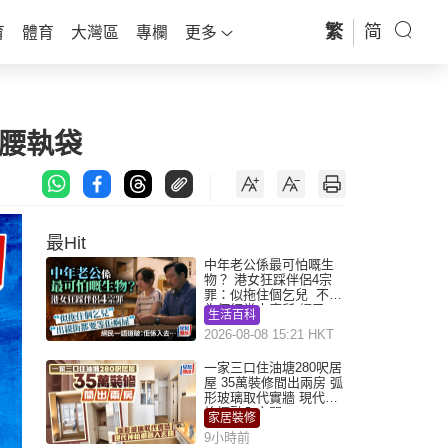
繁
简
育
體育
大灣區
專欄
更多
腰執袋
最Hit
中年老公係最可怕嘅生
物？ 港女狂踩伴侶4宗
罪：似拖住個乞兒 不解
為何經常去廁所 網民一
生活百科
語道破
2026-08-08 15:21 HKT
一家三口住油塘280呎居
屋 35萬裝修間出兩房 弧
形玻璃取代實牆 現代神
枱櫃融入玄關
家居裝修
9小時前