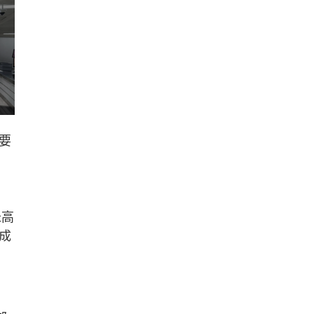
要
米高
成