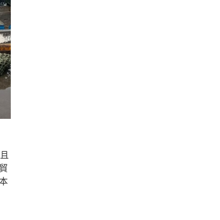
測且
貿
本