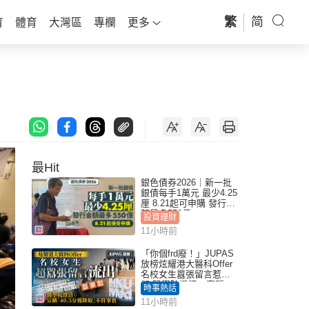
繁
简
育
體育
大灣區
專欄
更多
最Hit
銀色債券2026｜新一批
銀債每手1萬元 最少4.25
厘 8.21起可申購 發行金
額最多550億
投資理財
11小時前
「你個frd廢！」JUPAS
放榜炫耀港大醫科Offer
名校女生囂張留言惹眾
怒 醫學院澄清：宣稱
時事熱話
「40.5分獲錄取」不符事
11小時前
實｜Juicy叮