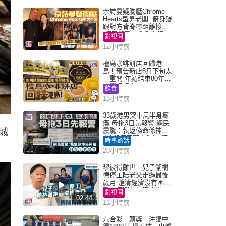
佘詩曼疑胸壓Chrome
Hearts型男老闆 俯身疑
跟對方背脊零距離接觸
網民驚呼：企側邊唔
影視圈
得？
12小時前
檀島咖啡餅店回歸港
島！預告新店8月下旬太
古重開 年初結束80年歷
史灣仔總店
飲食
13小時前
33歲港男突中風半身癱
瘓 母拖3日先報警 網民
震驚：執返條命係神蹟
城
自爆2個惡習｜Juicy叮
時事熱話
20小時前
黎彼得離世丨兒子黎樹
德停工陪老父走過最後
歲月 澄清經濟沒有困
難：傳聞有誇張成份
影視圈
02:44
11小時前
六合彩︱頭獎一注獨中