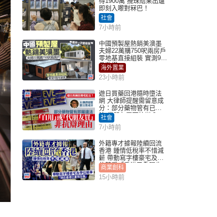
得1900萬 攪珠結果出爐
即刻入嚟對冧巴！
社會
7小時前
中國預製屋熱銷美澳墨
夫婦22萬購750呎兩房戶
零地基直接組裝 實測9個
月激讚
海外置業
23小時前
遊日買藥回港隨時墮法
網 大律師提醒需留意成
分：部分藥物管有已違
法 代朋友買可抗辯？
社會
7小時前
外籍專才據報陸續回流
香港 鍾情低稅率不惜減
薪 帶動寫字樓豪宅及學
位競爭「香港已重現生
商業創科
機」
15小時前