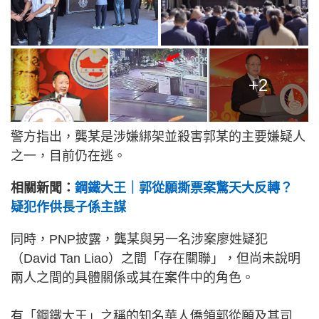
+2
警方指出，龔某是涉嫌綁架並殺害郭某的主要嫌疑人
之一，目前仍在逃。
相關新聞：
鋼鐵大王｜郭從願撕票案驚天大反轉？
疑犯作供長子係主謀
同時，PNP披露，龔某與另一名涉案廖姓疑犯
（David Tan Liao）之間「存在關聯」，但尚未說明
兩人之間的具體關係或其在案件中的角色。
有「鋼鐵大王」之稱的知名華人僑領郭從願及其司