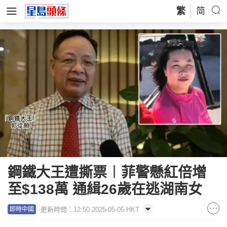
繁
简
鋼鐵大王遭撕票︱菲警懸紅倍增
至$138萬 通緝26歲在逃湖南女
更新時間：12:50 2025-05-05 HKT
即時中國