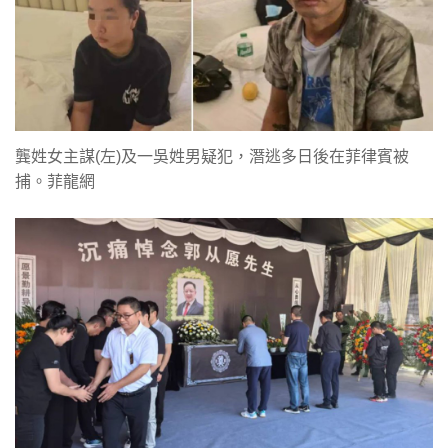
龔姓女主謀(左)及一吳姓男疑犯，潛逃多日後在菲律賓被
捕。菲龍網