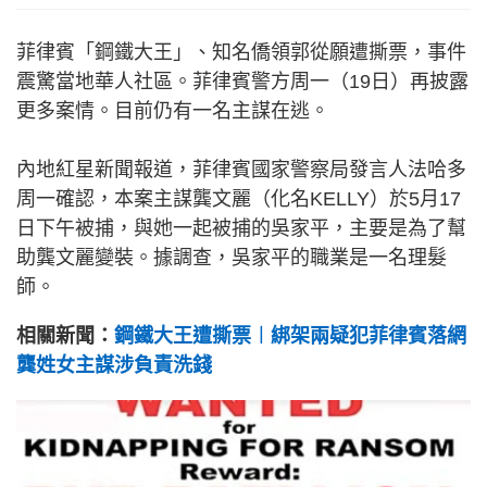
菲律賓「鋼鐵大王」、知名僑領郭從願遭撕票，事件
震驚當地華人社區。菲律賓警方周一（19日）再披露
更多案情。目前仍有一名主謀在逃。
內地紅星新聞報道，菲律賓國家警察局發言人法哈多
周一確認，本案主謀龔文麗（化名KELLY）於5月17
日下午被捕，與她一起被捕的吳家平，主要是為了幫
助龔文麗變裝。據調查，吳家平的職業是一名理髮
師。
相關新聞：
鋼鐵大王遭撕票︱綁架兩疑犯菲律賓落網
龔姓女主謀涉負責洗錢