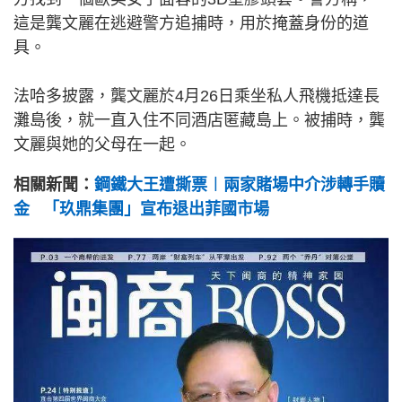
這是龔文麗在逃避警方追捕時，用於掩蓋身份的道
具。
法哈多披露，龔文麗於4月26日乘坐私人飛機抵達長
灘島後，就一直入住不同酒店匿藏島上。被捕時，龔
文麗與她的父母在一起。
相關新聞：
鋼鐵大王遭撕票︱兩家賭場中介涉轉手贖
金 「玖鼎集團」宣布退出菲國市場