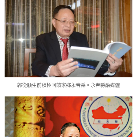
郭從願生前積極回饋家鄉永春縣。永春縣融媒體