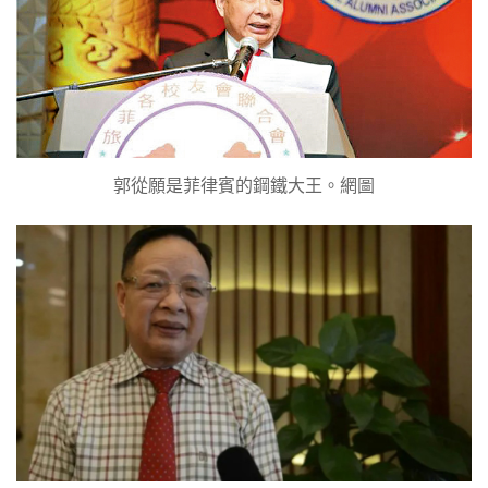
郭從願是菲律賓的鋼鐵大王。網圖