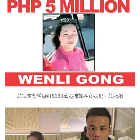
菲律賓警曾懸紅$138萬追捕龔姓女疑犯。菲龍網