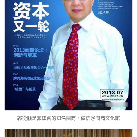
郭從願是菲律賓的知名閩商。微信＠閩商文化館