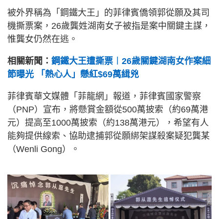
被外界稱為「鋼鐵大王」的菲律賓僑領郭從願及其司
機撕票案，26歲龔姓湖南女子被指是案中關鍵主謀，
惟龔女仍然在逃。
相關新聞：
鋼鐵大王遭撕票︱26歲關鍵湖南女作案細
節曝光 「熱心人」懸紅$69萬緝兇
菲律賓華文媒體「菲龍網」報道，菲律賓國家警察
（PNP）宣布，將懸賞金額從500萬披索（約69萬港
元）提高至1000萬披索（約138萬港元），希望有人
能夠提供線索、協助逮捕郭從願綁架謀殺案疑犯龔某
（Wenli Gong）。