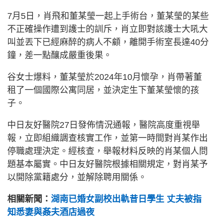
7月5日，肖飛和董某瑩一起上手術台，董某瑩的某些
不正確操作遭到護士的訓斥，肖立即對該護士大吼大
叫並丟下已經麻醉的病人不顧，離開手術室長達40分
鐘，差一點釀成嚴重後果。
谷女士爆料，董某瑩於2024年10月懷孕，肖帶著董
租了一個國際公寓同居，並決定生下董某瑩懷的孩
子。
中日友好醫院27日發佈情況通報，醫院高度重視舉
報，立即組織調查核實工作，並第一時間對肖某作出
停職處理決定。經核查，舉報材料反映的肖某個人問
題基本屬實。中日友好醫院根據相關規定，對肖某予
以開除黨籍處分，並解除聘用關係。
相關新聞：
湖南已婚女副校出軌昔日學生 丈夫被指
知悉妻與姦夫酒店過夜