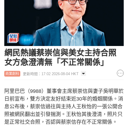
網民熱議蔡崇信與美女主持合照
女方急澄清無「不正常關係」
更新時間：17:02 2026-08-04 HKT
商業創科
阿里巴巴（9988）董事會主席蔡崇信與妻子吳明華於
日前宣布，雙方決定友好結束近30年的婚姻關係。消
息公布後，蔡崇信過往與主持人王秋怡的一張公開合
照被網民翻出並引發揣測。王秋怡其後澄清，照片只
是正常社交合照，否認與蔡崇信存在不正常關係。