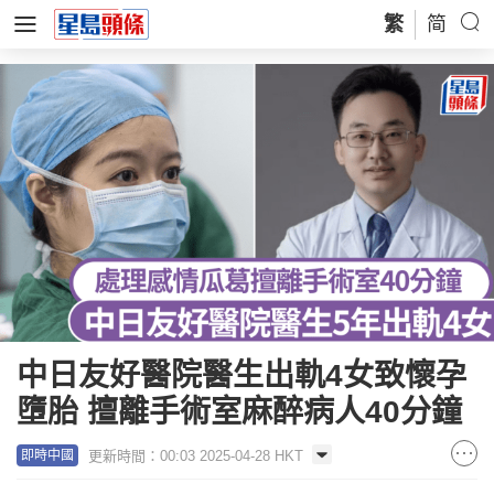
繁
简
中日友好醫院醫生出軌4女致懷孕
墮胎 擅離手術室麻醉病人40分鐘
更新時間：00:03 2025-04-28 HKT
即時中國