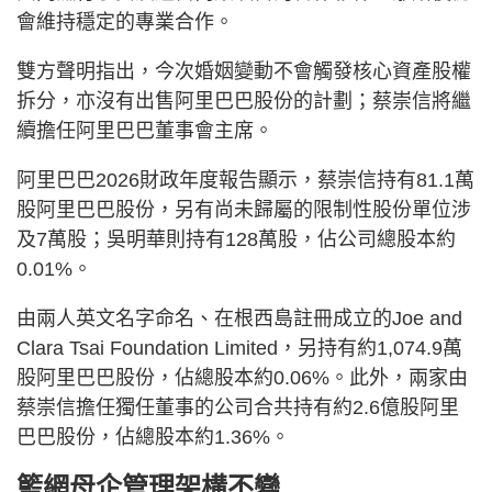
會維持穩定的專業合作。
雙方聲明指出，今次婚姻變動不會觸發核心資產股權
拆分，亦沒有出售阿里巴巴股份的計劃；蔡崇信將繼
續擔任阿里巴巴董事會主席。
阿里巴巴2026財政年度報告顯示，蔡崇信持有81.1萬
股阿里巴巴股份，另有尚未歸屬的限制性股份單位涉
及7萬股；吳明華則持有128萬股，佔公司總股本約
0.01%。
由兩人英文名字命名、在根西島註冊成立的Joe and
Clara Tsai Foundation Limited，另持有約1,074.9萬
股阿里巴巴股份，佔總股本約0.06%。此外，兩家由
蔡崇信擔任獨任董事的公司合共持有約2.6億股阿里
巴巴股份，佔總股本約1.36%。
籃網母企管理架構不變