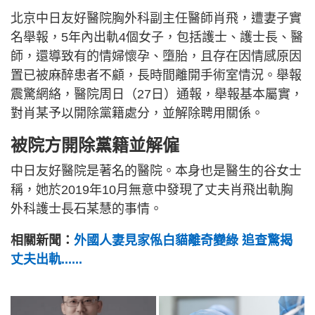
北京中日友好醫院胸外科副主任醫師肖飛，遭妻子實
名舉報，5年內出軌4個女子，包括護士、護士長、醫
師，還導致有的情婦懷孕、墮胎，且存在因情感原因
置已被麻醉患者不顧，長時間離開手術室情況。舉報
震驚網絡，醫院周日（27日）通報，舉報基本屬實，
對肖某予以開除黨籍處分，並解除聘用關係。
被院方開除黨籍並解僱
中日友好醫院是著名的醫院。本身也是醫生的谷女士
稱，她於2019年10月無意中發現了丈夫肖飛出軌胸
外科護士長石某慧的事情。
相關新聞：
外國人妻見家俬白貓離奇變綠 追查驚揭
丈夫出軌......