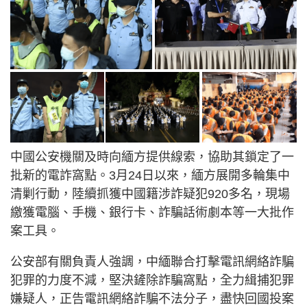
中國公安機關及時向緬方提供線索，協助其鎖定了一
批新的電詐窩點。3月24日以來，緬方展開多輪集中
清剿行動，陸續抓獲中國籍涉詐疑犯920多名，現場
繳獲電腦、手機、銀行卡、詐騙話術劇本等一大批作
案工具。
公安部有關負責人強調，中緬聯合打擊電訊網絡詐騙
犯罪的力度不減，堅決鏟除詐騙窩點，全力緝捕犯罪
嫌疑人，正告電訊網絡詐騙不法分子，盡快回國投案