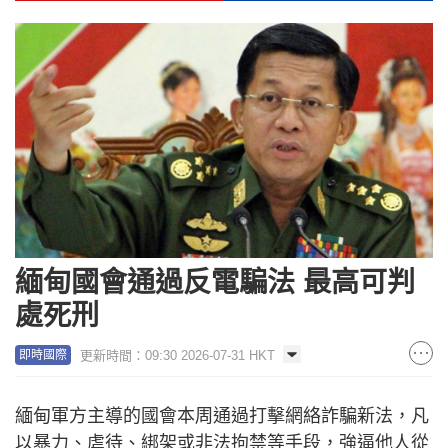
緬甸國會通過反電騙法 最高可判
處死刑
更新時間：09:30 2026-07-31 HKT
即時國際
緬甸軍方主導的國會本周通過打擊網絡詐騙新法，凡
以暴力、虐待、綁架或非法拘禁等手段，強逼他人從