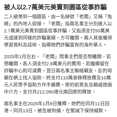
被人以2.7萬美元美賣到園區從事詐騙
二人被帶到一個園區，由一名綽號「老闆」又稱「兔
總」的內地人迎接。「老闆」指兩名事主分別被人以
2.7萬美元美賣到園區從事詐騙，又指須支付50萬美
元或達到同樣的詐騙業績，方可離開。兩人其後獲得
學習資料及話術，指導她們詐騙富有的海外華人。
2025年1月左右，「老闆」問事主們是否想離開，若
想離開，各人須支付2.8萬美元的費用，若繼續留在
詐騙中心則可減費。翌日兩名事主聯絡親友，彭的母
親在網上找人協助，終支付110萬泰銖釋放費及10萬
元人民幣予協助方作手續費。廖的前男友及親戚透過
中介方，支付共212,090港元換回廖的釋放。
兩名事主在2025年1月8日獲釋，她們在同月11日回
港。同月13日，被告被拘捕，在警誡下保持緘默。