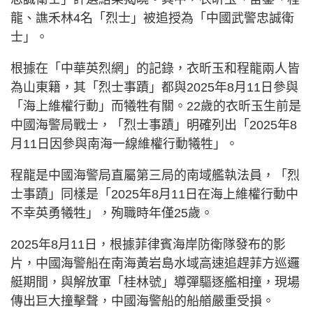
龍、譙禾林4名「烈士」被追授為「中國武警忠誠衛
士」。
根據在「中華英烈網」的記錄，衣昕玉和程龍兩人皆
為山東籍，其「烈士事蹟」都與2025年8月11日參與
「海上維權行動」而犧牲有關。22歲的衣昕玉生前是
中國海警局戰士，「烈士事蹟」明確列出「2025年8
月11日因參與南海一線維權行動犧牲」。
程龍是中國海警局直屬第三局的南域艦執法員，「烈
士事蹟」同樣是「2025年8月11日在海上維權行動中
不幸英勇犧牲」，殉職時年僅25歲。
2025年8月11日，根據菲律賓海岸防衛隊發布的影
片，中國海警船在南海黃岩島水域高速追趕菲方巡邏
艇期間，與解放軍「桂林號」導彈驅逐艦相撞，現場
傳出巨大撞擊聲，中國海警船的船艏嚴重受損。