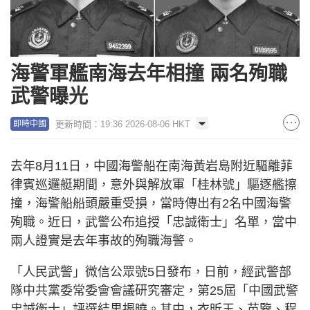
海警軍艦南海去年相撞 兩名殉職
武警曝光
更新時間：19:36 2026-08-06 HKT
即時中國
去年8月11日，中國海警船在南海黃岩島附近驅離菲
律賓巡邏艇期間，意外與解放軍「桂林號」驅逐艦擦
撞，海警船船頭嚴重受損，當時傳出有2名中國海警
殉職。近日，武警公布追授「忠誠衛士」名單，當中
兩人證實是去年事故的殉職海警。
「人民武警」微信公眾號5日發布，日前，經武警部
隊中共黨委常委會會議研究審定，第25屆「中國武警
忠誠衛士」評選結果揭曉。其中，衣昕玉、苗鑒、程