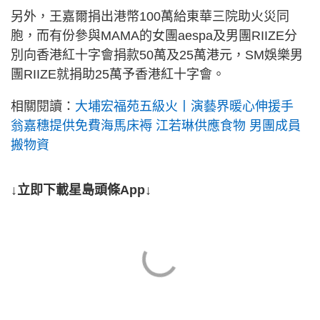
另外，王嘉爾捐出港幣100萬給東華三院助火災同
胞，而有份參與MAMA的女團aespa及男團RIIZE分
別向香港紅十字會捐款50萬及25萬港元，SM娛樂男
團RIIZE就捐助25萬予香港紅十字會。
相關閱讀：
大埔宏福苑五級火丨演藝界暖心伸援手
翁嘉穗提供免費海馬床褥 江若琳供應食物 男團成員
搬物資
↓立即下載星島頭條App↓