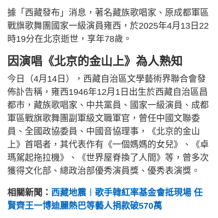
據「西藏發布」消息，著名藏族歌唱家、原成都軍區
戰旗歌舞團國家一級演員雍西，於2025年4月13日22
時19分在北京逝世，享年78歲。
因演唱《北京的金山上》為人熟知
今日（4月14日），西藏自治區文學藝術界聯合會發
佈訃告稱，雍西1946年12月1日出生於西藏自治區昌
都市，藏族歌唱家、中共黨員、國家一級演員、成都
軍區戰旗歌舞團副軍級文職軍官，曾任中國文聯委
員、全國政協委員、中國音協理事，《北京的金山
上》首唱者，其代表作有《一個媽媽的女兒》、《卓
瑪駕起拖拉機》、《世界屋脊換了人間》等，曾多次
獲得文化部、總政治部優秀演員獎、優秀表演獎。
相關新聞：
西藏地震︱歌手韓紅率基金會抵現場 任
賢齊王一博迪麗熱巴等藝人捐款破570萬