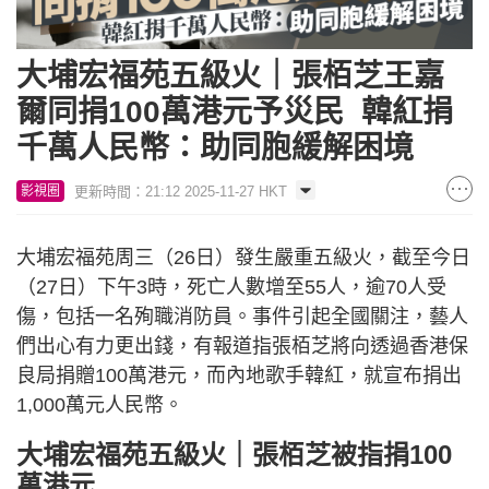
大埔宏福苑五級火｜張栢芝王嘉
爾同捐100萬港元予災民 韓紅捐
千萬人民幣：助同胞緩解困境
更新時間：21:12 2025-11-27 HKT
影視圈
大埔宏福苑周三（26日）發生嚴重五級火，截至今日
（27日）下午3時，死亡人數增至55人，逾70人受
傷，包括一名殉職消防員。事件引起全國關注，藝人
們出心有力更出錢，有報道指張栢芝將向透過香港保
良局捐贈100萬港元，而內地歌手韓紅，就宣布捐出
1,000萬元人民幣。
大埔宏福苑五級火｜張栢芝被指捐100
萬港元