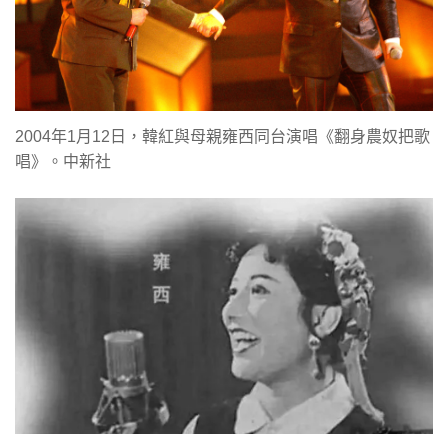
2004年1月12日，韓紅與母親雍西同台演唱《翻身農奴把歌
唱》。中新社