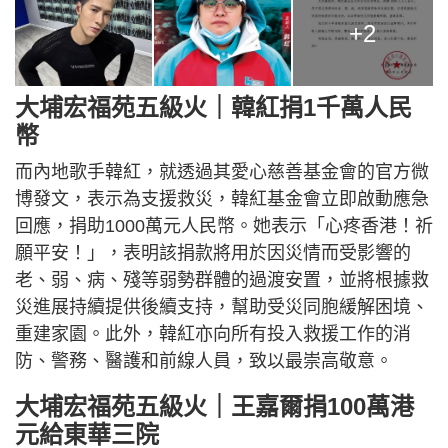
+2
大埔宏福苑五級火｜韓紅捐1千萬人民
幣
而內地歌手韓紅，就透過其愛心慈善基金會的官方微
博發文，表示為支援救災，韓紅基金會立即啟動應急
回應，捐助1000萬元人民幣。她表示「心疼香港！祈
願平安！」，表明該捐款將用於因災情而受影響的
老、弱、病、殘等弱勢群體的過渡安置，並將根據救
災進展持續提供後續支持，幫助受災同胞緩解困境、
重建家園。此外，韓紅亦向所有投入救援工作的消
防、警務、醫護和前線人員，致以最崇高敬意。
大埔宏福苑五級火｜王嘉爾捐100萬港
元給東華三院