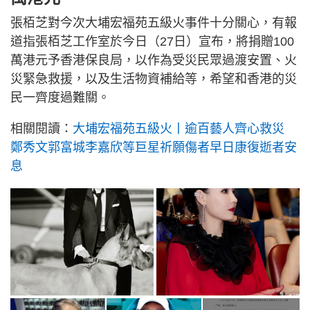
張栢芝對今次大埔宏福苑五級火事件十分關心，有報
道指張栢芝工作室於今日（27日）宣布，將捐贈100
萬港元予香港保良局，以作為受災民眾過渡安置、火
災緊急救援，以及生活物資補給等，希望和香港的災
民一齊度過難關。
相關閱讀：
大埔宏福苑五級火丨逾百藝人齊心救災
鄭秀文郭富城李嘉欣等巨星祈願傷者早日康復逝者安
息