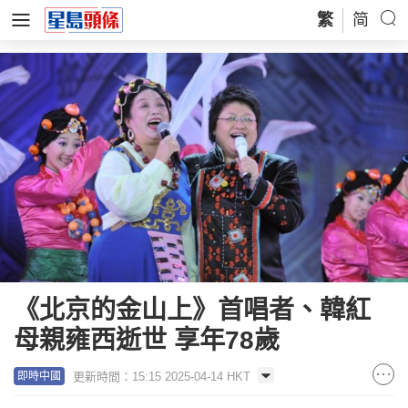
繁
简
《北京的金山上》首唱者、韓紅
母親雍西逝世 享年78歲
更新時間：15:15 2025-04-14 HKT
即時中國