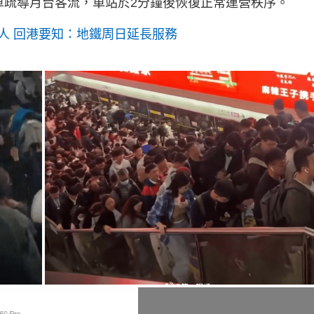
車疏導月台客流，車站於2分鐘後恢復正常運營秩序。
人 回港要知：地鐵周日延長服務