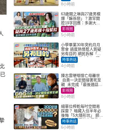
8小時前
63歲關之琳與27歲男模
爆「嫲孫戀」？激罕開
腔19字回應：多謝大家
掛念近況
影視圈
人
5小時前
小學畢業30年突約月月
聚會 過度熱情惹人質疑
另有目的 網民拆解「扮
熟」4大動機｜Juicy叮
時事熱話
北
4小時前
本已
陳志雲哽咽憶亡母離世
自責一決定間接害死至
親 未完成「最後通話」
一生遺憾
影視圈
8小時前
細單位榨乾每吋空間易
踩雷？ 暗藏入住半年必
後悔「5大隱形坑」 師傅
誠摯
傳授6字家居裝修錦囊｜
時事熱話
Juicy叮
6小時前