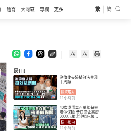
繁
简
育
體育
大灣區
專欄
更多
最Hit
謝偉俊夫婦擬效法蔡瀾
｜周顯
投資理財
11小時前
40歲港漂棄百萬年薪來
港做保險 昔日國企高層
3800元租尖沙咀床位｜
租盤Million
樓市動向
11小時前