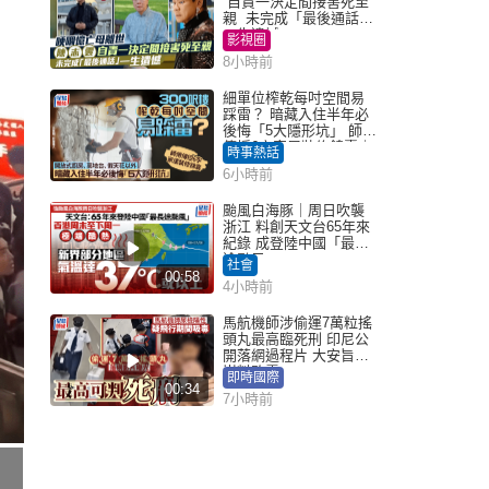
自責一決定間接害死至
親 未完成「最後通話」
一生遺憾
影視圈
8小時前
細單位榨乾每吋空間易
踩雷？ 暗藏入住半年必
後悔「5大隱形坑」 師傅
傳授6字家居裝修錦囊｜
時事熱話
Juicy叮
6小時前
颱風白海豚｜周日吹襲
浙江 料創天文台65年來
紀錄 成登陸中國「最長
途颱風」
社會
00:58
4小時前
馬航機師涉偷運7萬粒搖
頭丸最高臨死刑 印尼公
開落網過程片 大安旨意
豈料敗露
即時國際
00:34
7小時前