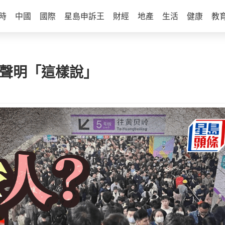
時
中國
國際
星島申訴王
財經
地產
生活
健康
教
方聲明「這樣說」