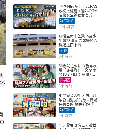
「你個frd廢！」JUPAS
放榜炫耀港大醫科Offer
名校女生囂張留言惹眾
怒 醫學院澄清：宣稱
時事熱話
「40.5分獲錄取」不符事
23小時前
實｜Juicy叮
珍惜生命｜荃灣15歲少
年墮樓 事前曾報警預告
昏迷送院不治
突發
8小時前
63歲關之琳與27歲男模
爆「嫲孫戀」？激罕開
腔19字回應：多謝大家
地
掛念近況
影視圈
地鐵
5小時前
小學畢業30年突約月月
聚會 過度熱情惹人質疑
另有目的 網民拆解「扮
熟」4大動機｜Juicy叮
時事熱話
有
4小時前
車
陳志雲哽咽憶亡母離世