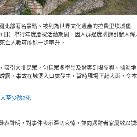
國北部著名景點、被列為世界文化遺產的拉費里埃城堡
時間周六（11日）舉行年度慶祝活動期間，因人群過度擠擁引發人踩
告死亡人數可能進一步攀升。
，吸引大批民眾，包括眾多學生及遊客到場參與。據海地
etit）透露，事故在城堡入口處發生，當時現場下起大雨，令
人至少釀2死
Aimé）事後發表聲明，對事件表示深切哀悼，並向遇難者家屬致以