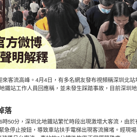
迎來客流高峰。4月4日，有多名網友發布視頻稱深圳北站
站地鐵站工作人員回應稱，並未發生踩踏事故，目前深圳
掉落
6時50分，深圳北地鐵站繁忙時段出現激增大客流，由於
緊急停止按鈕，導致車站扶手電梯出現客流擁堵。經現場