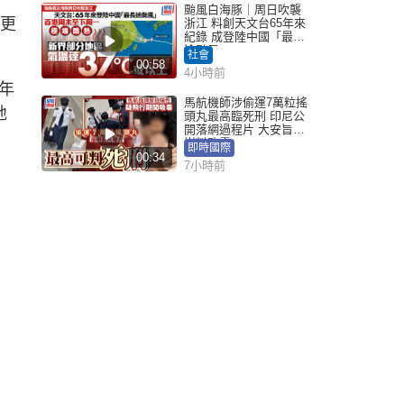
颱風白海豚｜周日吹襲
，更
浙江 料創天文台65年來
紀錄 成登陸中國「最長
途颱風」
社會
00:58
4小時前
年
馬航機師涉偷運7萬粒搖
地
頭丸最高臨死刑 印尼公
開落網過程片 大安旨意
豈料敗露
即時國際
00:34
7小時前