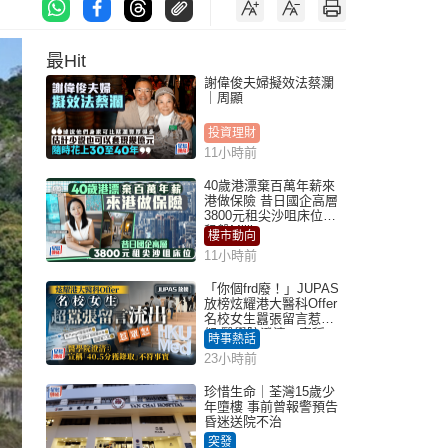
最Hit
謝偉俊夫婦擬效法蔡瀾
｜周顯
投資理財
11小時前
40歲港漂棄百萬年薪來
港做保險 昔日國企高層
3800元租尖沙咀床位｜
租盤Million
樓市動向
11小時前
「你個frd廢！」JUPAS
放榜炫耀港大醫科Offer
名校女生囂張留言惹眾
怒 醫學院澄清：宣稱
時事熱話
「40.5分獲錄取」不符事
23小時前
實｜Juicy叮
珍惜生命｜荃灣15歲少
年墮樓 事前曾報警預告
昏迷送院不治
突發