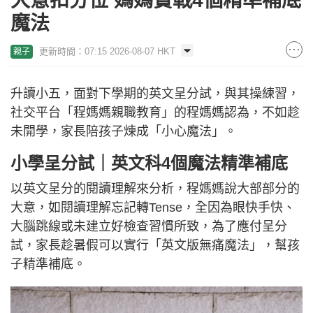
大意扣分位 媽媽實戰4個精準補底
魔法
更新時間：07:15 2026-08-07 HKT
親子
升讀小五，面對下學期的英文呈分試，與其操練習，
社交平台「程媽媽親職教育」的程媽媽認為，不如趁
未開學，家長陪孩子煉成「小心魔法」。
小學呈分試｜英文科4個魔法精準補底
以英文呈分的閱讀理解來分析，程媽媽說大部部分的
大意，如閱讀理解忘記轉Tense，全因為眼快手快、
大腦跳線或未建立好檢查習慣所致，為了應付呈分
試，家長趁暑假可以實行「英文版無痛魔法」，幫孩
子精準補底。