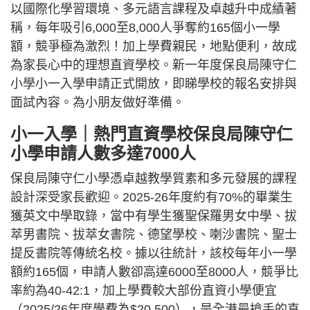
以國際化學習環境、多元語言課程及卓越升中成績著
稱，每年吸引6,000至8,000人爭奪約165個小一學
額，競爭極為激烈！加上學費親民，地點便利，故成
為家長心中的理想直資學校。新一年度保良局陳守仁
小學小一入學申請正式開放，即睇學校的報名安排與
面試內容。為小朋友做好準備。
小一入學｜熱門直資學校保良局陳守仁
小學申請人數多達7000人
保良局陳守仁小學憑卓越教學質素和多元發展的課程
設計深受家長歡迎。2025-26年度約有70%的畢業生
獲英文中學取錄，當中有學生獲聖保羅男女中學、拔
萃男書院、拔萃女書院、德望學校、喇沙書院、聖士
提反書院等傳統名校。據以往統計，該校每年小一學
額約165個，申請人數卻高達6000至8000人，競爭比
率約為40-42:1，加上學費較大部份直資小學便宜
（2025/26年度學費為$20,500），是全港最搶手的直