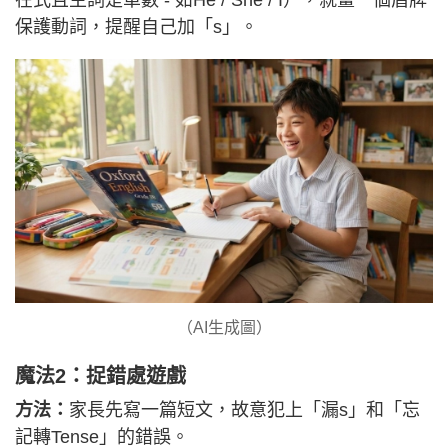
在式且主詞是單數 - 如He / She / I），就畫一個盾牌
保護動詞，提醒自己加「s」。
（AI生成圖）
魔法2：捉錯處遊戲
方法：
家長先寫一篇短文，故意犯上「漏s」和「忘
記轉Tense」的錯誤。