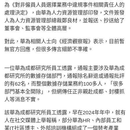
為《對非僱員人員選擇業務中違規事件相關責任人的
處理決定》，由華為人力資源管理部印發，文件簽發
人為人力資源管理部總裁鄭良材，並報送、抄送給了
董事會、監事會等全體高層。
對此，華為相關人士向《經濟觀察報》表示，目前暫
無官方回應，但很多傳言細節不準確。
一位華為成都研究所員工透露，通報主要涉及‌華為成
都研究所的數據存儲部門，通報除名辭退或通報批評
的有62名，而整個數據存儲業務約100多人，「很多
部門基本全開除」，但網傳任正非親赴成都、封樓抓
人等消息不實。
該華為成都研究所員工透露，早在2024年年中，就有
人在社交媒體上舉報稱，部分華為HR、內部員工和
某IT社區博主、外部培訓機構組成了一個替考產業