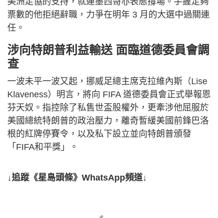
美洲足協的支持，就連墨西哥亦表態撐場。手握足夠
票數的他拒絕辭職，力爭在明年 3 月的大選中過關連
任。
涉向特朗普利益輸送 面臨道德委員會調
查
一波未平一波又起，挪威足總主席克拉維內斯（Lise
Klaveness）明言，將向 FIFA 道德委員會正式舉報恩
芬天奴。指控除了私售世盃股權外，更牽涉他屈服於
美國總統特朗普的政治壓力，離奇暫緩美國前鋒巴洛
根的紅牌停賽令，以及私下設立並向特朗普頒發
「FIFA和平獎」。
↓追蹤《星島頭條》WhatsApp頻道↓