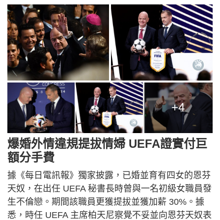
+4
爆婚外情違規提拔情婦 UEFA證實付巨
額分手費
據《每日電訊報》獨家披露，已婚並育有四女的恩芬
天奴，在出任 UEFA 秘書長時曾與一名初級女職員發
生不倫戀。期間該職員更獲提拔並獲加薪 30%。據
悉，時任 UEFA 主席柏天尼察覺不妥並向恩芬天奴表