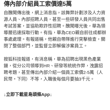
傳內部介紹員工索價達5萬
自醜聞傳出後，網上消息指，該舞弊計劃涉及人力資
源人員、內部招聘人員，甚至一些研發人員共同出售
考試答案，並協助欺詐性招聘。醜聞曝光後，華為領
導層迅速採取行動。有指，華為CEO親自前往成都辦
事處處理。有報道稱，他親自帶隊進行突擊檢查，關
閉了整個部門，並監督立即解僱涉案員工。
搜狐科技報道，有消息稱，華為招聘出現黑色產業
鏈，從分公司領導到HR、研發等統統作弊，洩露招
聘考題，甚至傳出內部介紹一個員工索價2-5萬（人
民幣‧下同）不等，入職後每個月要抽3千元。
↓立即下載星島頭條App↓