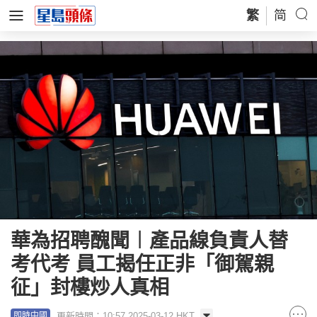
繁
简
華為招聘醜聞︱產品線負責人替
考代考 員工揭任正非「御駕親
征」封樓炒人真相
更新時間：10:57 2025-03-12 HKT
即時中國