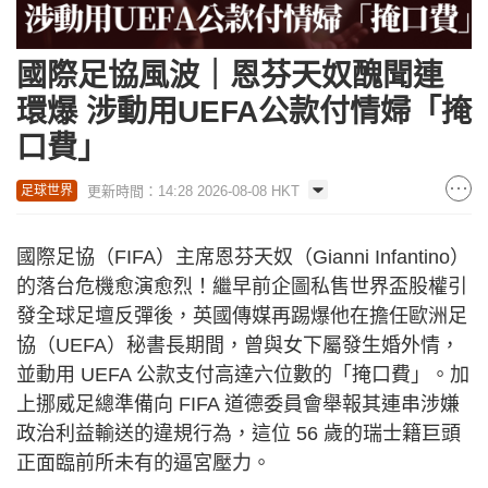
國際足協風波｜恩芬天奴醜聞連
環爆 涉動用UEFA公款付情婦「掩
口費」
更新時間：14:28 2026-08-08 HKT
足球世界
國際足協（FIFA）主席恩芬天奴（Gianni Infantino）
的落台危機愈演愈烈！繼早前企圖私售世界盃股權引
發全球足壇反彈後，英國傳媒再踢爆他在擔任歐洲足
協（UEFA）秘書長期間，曾與女下屬發生婚外情，
並動用 UEFA 公款支付高達六位數的「掩口費」。加
上挪威足總準備向 FIFA 道德委員會舉報其連串涉嫌
政治利益輸送的違規行為，這位 56 歲的瑞士籍巨頭
正面臨前所未有的逼宮壓力。