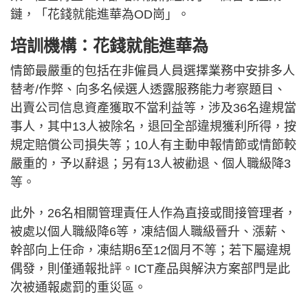
鏈，「花錢就能進華為OD崗」。
培訓機構：花錢就能進華為
情節最嚴重的包括在非僱員人員選擇業務中安排多人
替考/作弊、向多名候選人透露服務能力考察題目、
出賣公司信息資產獲取不當利益等，涉及36名違規當
事人，其中13人被除名，退回全部違規獲利所得，按
規定賠償公司損失等；10人有主動申報情節或情節較
嚴重的，予以辭退；另有13人被勸退、個人職級降3
等。
此外，26名相關管理責任人作為直接或間接管理者，
被處以個人職級降6等，凍結個人職級晉升、漲薪、
幹部向上任命，凍結期6至12個月不等；若下屬違規
偶發，則僅通報批評。ICT產品與解決方案部門是此
次被通報處罰的重災區。