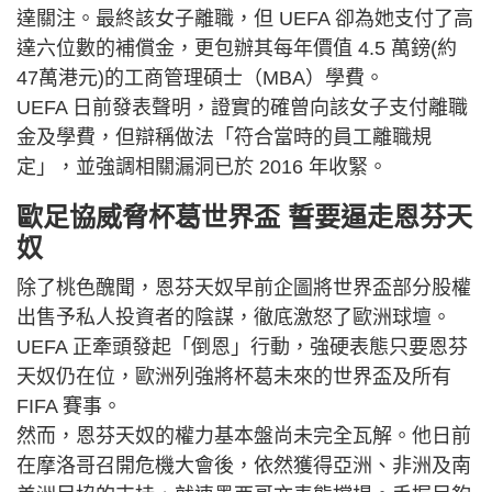
達關注。最終該女子離職，但 UEFA 卻為她支付了高
達六位數的補償金，更包辦其每年價值 4.5 萬鎊(約
47萬港元)的工商管理碩士（MBA）學費。
UEFA 日前發表聲明，證實的確曾向該女子支付離職
金及學費，但辯稱做法「符合當時的員工離職規
定」，並強調相關漏洞已於 2016 年收緊。
歐足協威脅杯葛世界盃 誓要逼走恩芬天
奴
除了桃色醜聞，恩芬天奴早前企圖將世界盃部分股權
出售予私人投資者的陰謀，徹底激怒了歐洲球壇。
UEFA 正牽頭發起「倒恩」行動，強硬表態只要恩芬
天奴仍在位，歐洲列強將杯葛未來的世界盃及所有
FIFA 賽事。
然而，恩芬天奴的權力基本盤尚未完全瓦解。他日前
在摩洛哥召開危機大會後，依然獲得亞洲、非洲及南