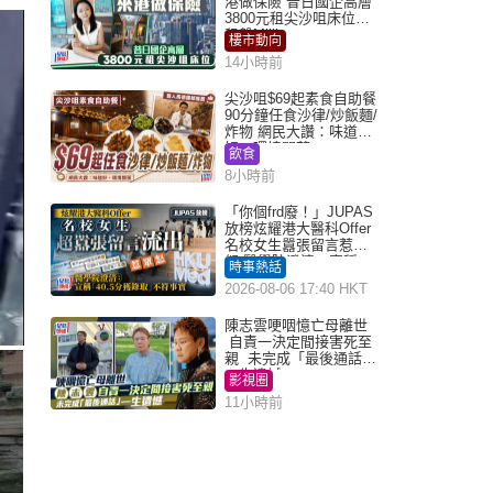
港做保險 昔日國企高層
3800元租尖沙咀床位｜
租盤Million
樓市動向
14小時前
尖沙咀$69起素食自助餐
90分鐘任食沙律/炒飯麵/
炸物 網民大讚：味道
好，環境闊落
飲食
8小時前
「你個frd廢！」JUPAS
放榜炫耀港大醫科Offer
名校女生囂張留言惹眾
怒 醫學院澄清：宣稱
時事熱話
「40.5分獲錄取」不符事
2026-08-06 17:40 HKT
實｜Juicy叮
陳志雲哽咽憶亡母離世
自責一決定間接害死至
親 未完成「最後通話」
一生遺憾
影視圈
11小時前