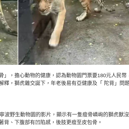
骨」，擔心動物的健康，認為動物園門票要180元人民幣
解釋，獅虎雜交誕下，年老後易有亞健康及「 陀背」問
於寧波野生動物園的影片，顯示有一隻瘦骨嶙峋的獅虎獸
著背、下腹部有凹陷感，後肢更瘦至皮包骨。