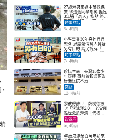
27歲港男家道中落做保
安 慘遭舊同學嘲笑 捱足
3年遇「高人」指點 終辭
職宣告「轉做一事」｜
時事熱話
Juicy叮
5小時前
小學畢業30年突約月月
聚會 過度熱情惹人質疑
另有目的 網民拆解「扮
熟」4大動機｜Juicy叮
時事熱話
7小時前
珍惜生命｜荃灣15歲少
年墮樓 事前曾報警預告
昏迷送院不治
，
突發
題，
12小時前
黎彼得離世丨黎樹德被
封「李泳漢2.0」 老父剛
離世急於澄清「代找卡
數」傳聞惹人反感
影視圈
沒精
5小時前
40歲港漂棄百萬年薪來