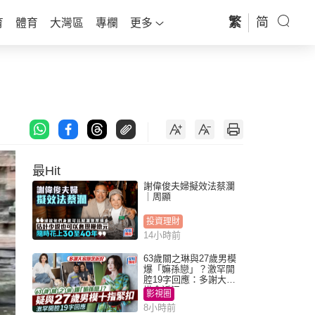
繁
简
育
體育
大灣區
專欄
更多
最Hit
謝偉俊夫婦擬效法蔡瀾
｜周顯
投資理財
14小時前
63歲關之琳與27歲男模
爆「嫲孫戀」？激罕開
腔19字回應：多謝大家
掛念近況
影視圈
8小時前