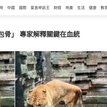
時
中國
國際
星島申訴王
財經
地產
生活
健康
教
包骨」 專家解釋關鍵在血統