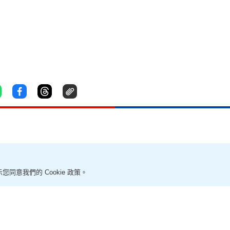
老虎睇長頸鹿 2類人免費入場、免費
您同意我們的 Cookie 政策。