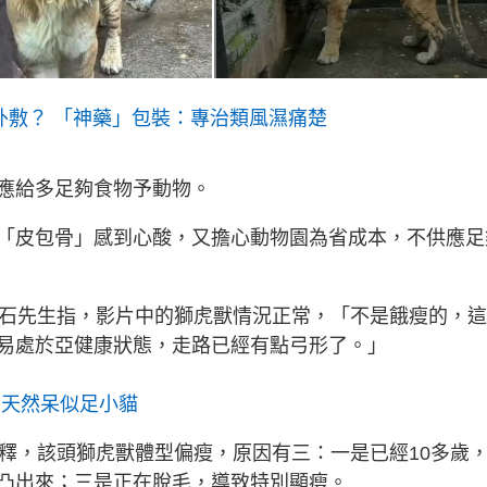
外敷？ 「神藥」包裝：專治類風濕痛楚
應給多足夠食物予動物。
「皮包骨」感到心酸，又擔心動物園為省成本，不供應足
家石先生指，影片中的獅虎獸情況正常，「不是餓瘦的，
易處於亞健康狀態，走路已經有點弓形了。」
 天然呆似足小貓
解釋，該頭獅虎獸體型偏瘦，原因有三：一是已經10多歲
凸出來；三是正在脫毛，導致特別顯瘦。