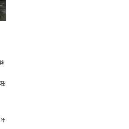
夠
這種
，年