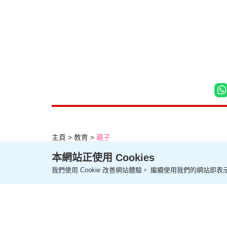
主頁
教育
親子
深圳野生動物園低至$38餵
本網站正使用 Cookies
深圳親子遊2026
我們使用 Cookie 改善網站體驗。 繼續使用我們的網站即表示
更新時間：15:10 2026-08-04 HKT
親子