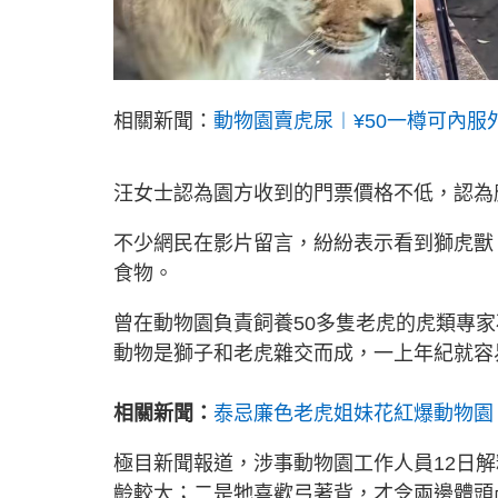
相關新聞：
動物園賣虎尿︱¥50一樽可內服
汪女士認為園方收到的門票價格不低，認為
不少網民在影片留言，紛紛表示看到獅虎獸
食物。
曾在動物園負責飼養50多隻老虎的虎類專
動物是獅子和老虎雜交而成，一上年紀就容
相關新聞：
泰忌廉色老虎姐妹花紅爆動物園
極目新聞報道，涉事動物園工作人員12日
齡較大；二是牠喜歡弓著背，才令兩邊體頭