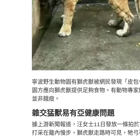
寧波野生動物園有獅虎獸被網民發現「皮包
園方應向獅虎獸提供足夠食物。有動物專家
並非餓瘦。
雜交猛獸易有亞健康問題
據上游新聞報道，汪女士11日發放一條拍
打采在籠內慢步，獅虎獸走路時可見，牠弓