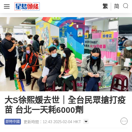
繁
简
大S徐熙媛去世｜全台民眾搶打疫
苗 台北一天耗6000劑
更新時間：12:43 2025-02-04 HKT
即時中國