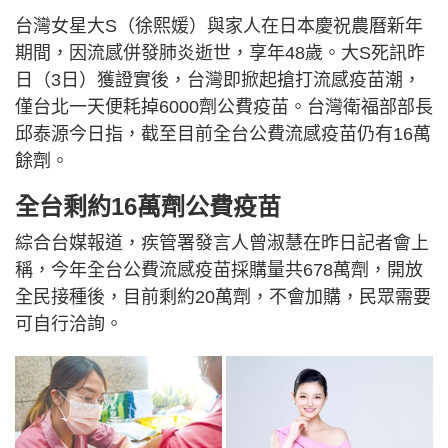
台灣女星大S（徐熙媛）與家人在日本慶祝農曆新年
期間，因流感併發肺炎逝世，享年48歲。大S死訊昨
日（3日）獲證實後，台灣即掀起搶打流感疫苗潮，
僅台北一天便耗掉6000劑公費疫苗。台灣衛福部部長
邱泰源今日指，截至目前全台公費流感疫苗仍有16萬
餘劑。
全台剩約16萬劑公費疫苗
綜合台媒報道，疾管署發言人曾淑慧在昨日記者會上
稱，今年全台公費流感疫苗採購量共678萬劑，開放
全民接種後，目前剩約20萬劑，不會加購，民眾需要
可自行洽詢。