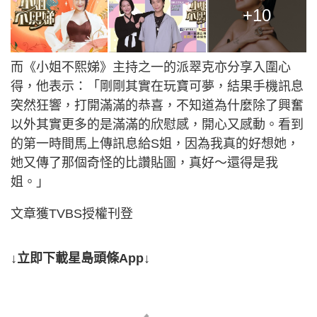
+10
而《小姐不熙娣》主持之一的派翠克亦分享入圍心
得，他表示：「剛剛其實在玩寶可夢，結果手機訊息
突然狂響，打開滿滿的恭喜，不知道為什麼除了興奮
以外其實更多的是滿滿的欣慰感，開心又感動。看到
的第一時間馬上傳訊息給S姐，因為我真的好想她，
她又傳了那個奇怪的比讚貼圖，真好～還得是我
姐。」
文章獲TVBS授權刊登
↓立即下載星島頭條App↓