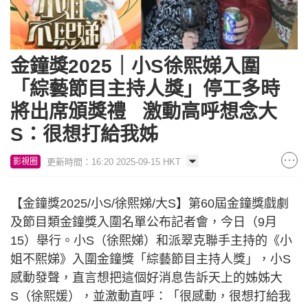
金鐘獎2025｜小S徐熙娣入圍
「綜藝節目主持人獎」停工多時
將出席頒獎禮 激動高呼想念大
S：很想打給我姊
更新時間：16:20 2025-09-15 HKT
影視圈
【金鐘獎2025/小S/徐熙娣/大S】第60屆金鐘獎戲劇
及節目類金鐘獎入圍名單公布記者會，今日（9月
15）舉行。小S（徐熙娣）和派翠克聯手主持的《小
姐不熙娣》入圍金鐘獎「綜藝節目主持人獎」，小S
感動發聲，直言想把這個好消息告訴天上的姊姊大
S（徐熙媛），並激動直呼：「很感動，很想打給我