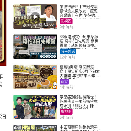
黎彼得離世丨許冠傑親
撰悼念文憶故友：感恩
音樂路上有你 黎彼德曾
直認唔夾合作7年終拆夥
影視圈
01:00
9小時前
33歲港男突中風半身癱
瘓 母拖3日先報警 網民
震驚：執返條命係神蹟
自爆2個惡習｜Juicy叮
時事熱話
12小時前
檀島咖啡餅店回歸港
島！預告新店8月下旬太
古重開 年初結束80年歷
年
史灣仔總店
飲食
成
4小時前
眾星痛別黎彼得離世！
乾孫熊寶一周前探望竟
成永別「細龍太」陳思
圻淚憶唉吔男朋友
影視圈
駕泊
6小時前
中國預製屋熱銷美澳墨