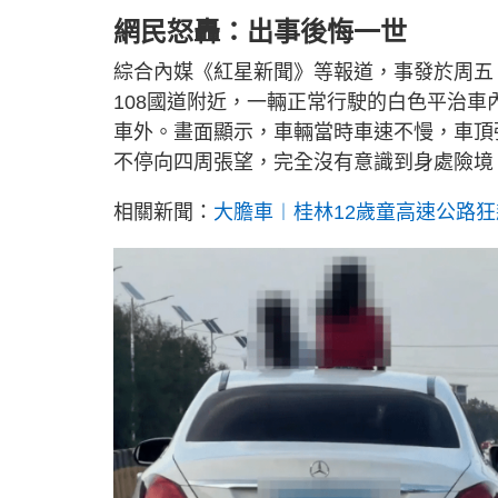
網民怒轟：出事後悔一世
綜合內媒《紅星新聞》等報道，事發於周五
108國道附近，一輛正常行駛的白色平治
車外。畫面顯示，車輛當時車速不慢，車頂
不停向四周張望，完全沒有意識到身處險境
相關新聞：
大膽車︱桂林12歲童高速公路狂