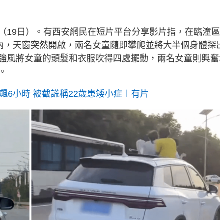
（19日）。有西安網民在短片平台分享影片指，在臨潼區
車內，天窗突然開啟，兩名女童隨即攀爬並將大半個身體探
強風將女童的頭髮和衣服吹得四處擺動，兩名女童則興奮
。
飆6小時 被截謊稱22歲患矮小症︱有片