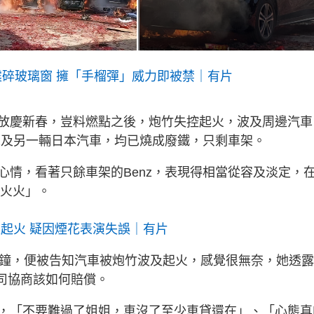
震碎玻璃窗 擁「手榴彈」威力即被禁｜有片
放慶新春，豈料燃點之後，炮竹失控起火，波及周邊汽車
z及另一輛日本汽車，均已燒成廢鐵，只剩車架。
心情，看著只餘車架的Benz，表現得相當從容及淡定，
紅火火」。
起火 疑因煙花表演失誤｜有片
分鐘，便被告知汽車被炮竹波及起火，感覺很無奈，她透
公司協商該如何賠償。
，「不要難過了姐姐，車沒了至少車貸還在」、「心態真