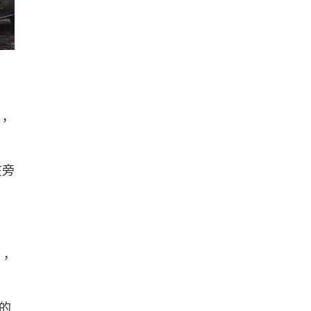
，
在旁
露，
的