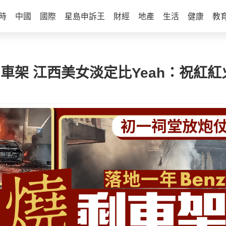
時
中國
國際
星島申訴王
財經
地產
生活
健康
教
剩車架 江西美女淡定比Yeah：祝紅紅