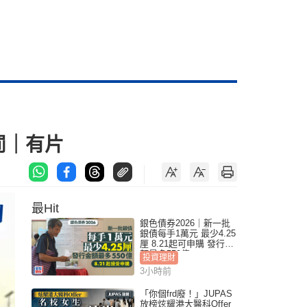
罰｜有片
最Hit
銀色債券2026｜新一批
銀債每手1萬元 最少4.25
厘 8.21起可申購 發行金
額最多550億
投資理財
3小時前
「你個frd廢！」JUPAS
放榜炫耀港大醫科Offer