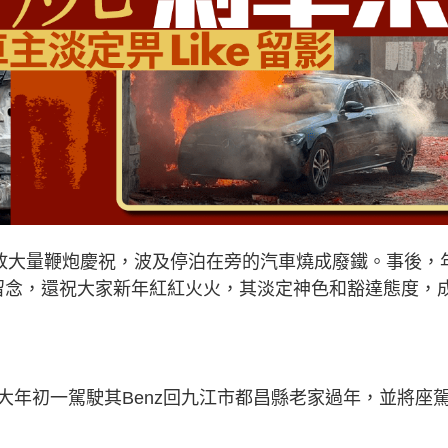
燃放大量鞭炮慶祝，波及停泊在旁的汽車燒成廢鐵。事後，
拍照留念，還祝大家新年紅紅火火，其淡定神色和豁達態度，
大年初一駕駛其Benz回九江市都昌縣老家過年，並將座