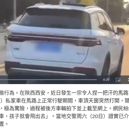
L
o
a
d
險行為。在陝西西安，近日發生一宗令人捏一把汗的馬路
e
d
:
奔馳）私家車在馬路上正常行駛期間，車頂天窗突然打開，
1
0
0
，極為驚險，過程被後方車輛拍下並上載至網上。網民紛
.
0
車，孩子就會飛出去」。當地交警周六（20日）證實已
0
%
置。