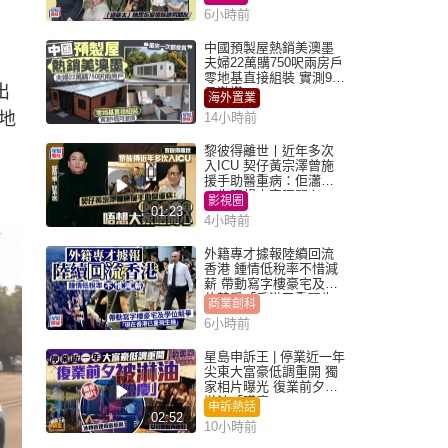
6小時前
中國預製屋熱銷美澳墨
夫婦22萬購750呎兩房戶
零地基直接組裝 實測9個
出
月激讚
海外置業
地
14小時前
黎彼得離世丨近年多次
入ICU 契仔黃宗澤曾施
援手助醫重病：佢瀟灑
一生唔想大家唔開心
影視圈
01:23
4小時前
外籍專才據報陸續回流
香港 鍾情低稅率不惜減
薪 帶動寫字樓豪宅及學
位競爭「香港已重現生
商業創科
機」
6小時前
星島申訴王 | 停業近一年
尖東大富豪低調重開 獨
家相片曝光 復業前夕被
淋油「贈慶」
申訴熱話
02:52
10小時前