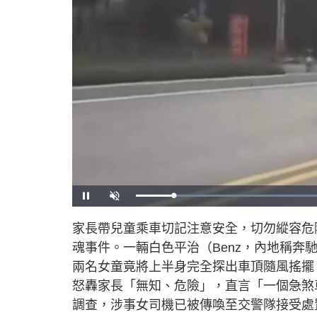
U
n
m
u
家長帶兒童乘車切記注意安全，切勿縱容危
t
e
魂事件。一輛白色平治（Benz，內地稱
兩名女童竟將上半身完全探出車頂隨風搖擺
怒轟家長「無知、危險」，直言「一個急煞
調查，涉事女司機已被傳喚至交警隊接受處