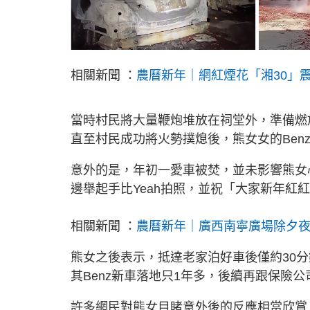
相關新聞 ：
農曆新年｜網紅煙花「湘30」
當時村民將大量鞭炮堆放在祠堂外，準備燃
直至村民成功將火勢撲熄後，熊女女的Ben
意外的是，年初一愛車被焚，並未影響熊女
邊舉起手比Yeah拍照，並祝「大家新年紅
相關新聞 ：
農曆新年｜廣西南寧廣場除夕夜
熊女之後表示，抵達老家泊好車後僅約30
其Benz新車落地只1年多，後續再跟保險
許多網民對熊女目睹意外後的反應相當欣賞