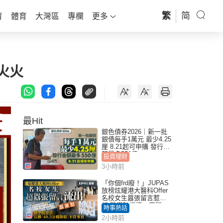
繁
简
育
體育
大灣區
專欄
更多
火火
最Hit
銀色債券2026｜新一批
銀債每手1萬元 最少4.25
厘 8.21起可申購 發行金
額最多550億
投資理財
3小時前
「你個frd廢！」JUPAS
放榜炫耀港大醫科Offer
名校女生囂張留言惹眾
怒 醫學院澄清：宣稱
時事熱話
「40.5分獲錄取」不符事
2小時前
實｜Juicy叮