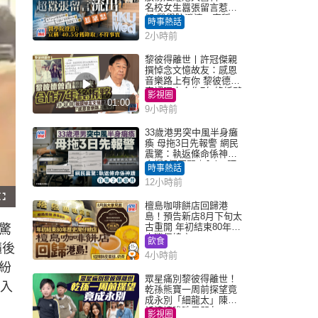
名校女生囂張留言惹眾
怒 醫學院澄清：宣稱
時事熱話
「40.5分獲錄取」不符事
2小時前
實｜Juicy叮
黎彼得離世丨許冠傑親
撰悼念文憶故友：感恩
音樂路上有你 黎彼德曾
直認唔夾合作7年終拆夥
影視圈
01:00
9小時前
33歲港男突中風半身癱
瘓 母拖3日先報警 網民
震驚：執返條命係神蹟
自爆2個惡習｜Juicy叮
時事熱話
12小時前
檀島咖啡餅店回歸港
島！預告新店8月下旬太
古重開 年初結束80年歷
驚
史灣仔總店
飲食
隨後
4小時前
紛
眾星痛別黎彼得離世！
介入
乾孫熊寶一周前探望竟
成永別「細龍太」陳思
圻淚憶唉吔男朋友
影視圈