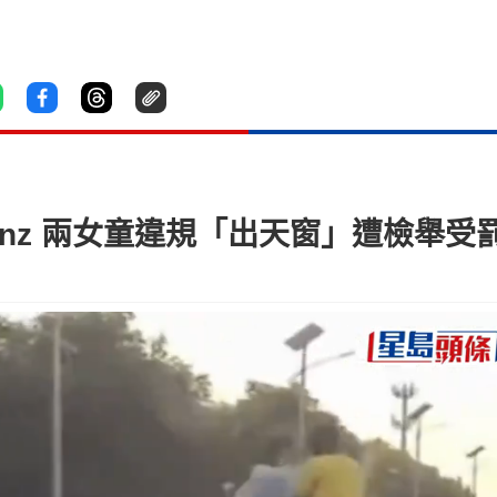
nz 兩女童違規「出天窗」遭檢舉受