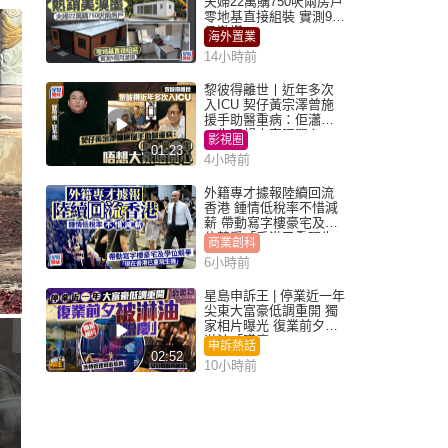
夫婦22萬購750呎兩房戶
零地基直接組裝 實測9個
月激讚
海外置業
14小時前
黎彼得離世丨近年多次
入ICU 契仔黃宗澤曾施
援手助醫重病：佢瀟灑
一生唔想大家唔開心
影視圈
01:23
4小時前
外籍專才據報陸續回流
香港 鍾情低稅率不惜減
薪 帶動寫字樓豪宅及學
位競爭「香港已重現生
商業創科
機」
6小時前
星島申訴王 | 停業近一年
尖東大富豪低調重開 獨
家相片曝光 復業前夕被
淋油「贈慶」
申訴熱話
02:52
10小時前