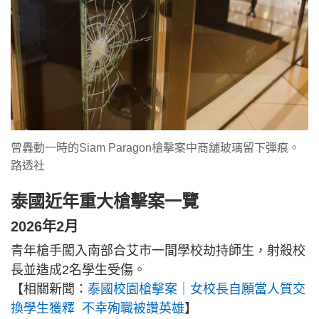
曾轟動一時的Siam Paragon槍擊案中商舖玻璃留下彈痕。
路透社
泰國近年重大槍擊案一覽
2026年2月
青年槍手闖入南部合艾市一間學校劫持師生，射殺校
長並造成2名學生受傷。
【相關新聞：
泰國校園槍擊案｜女校長自願當人質交
換學生獲釋 不幸殉職被讚英雄
】