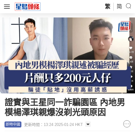
繁
简
證實與王星同一詐騙園區 內地男
模楊澤琪親爆沒剃光頭原因
更新時間：13:24 2025-01-24 HKT
即時中國