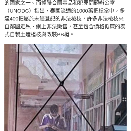
的國家之一。而據聯合國毒品和犯罪問題辦公室
（UNODC）指出，泰國流通的1000萬把槍當中，多
達400把屬於未經登記的非法槍枝，許多非法槍枝來
自鄰國走私、網上非法販售，甚至包含價格低廉的泰
式自製土造槍枝與改裝BB槍。