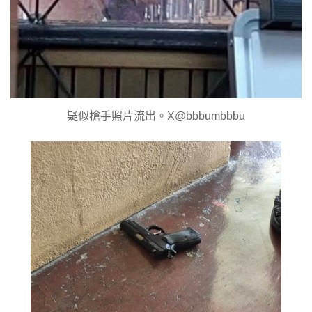
疑似槍手照片流出。X@bbbumbbbu