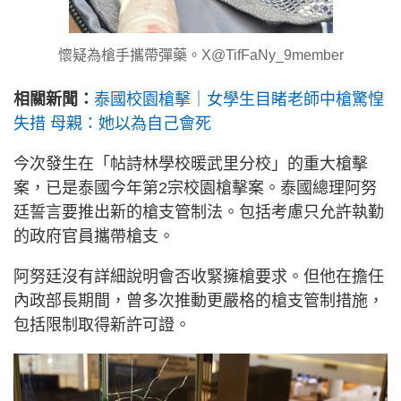
懷疑為槍手攜帶彈藥。X@TifFaNy_9member
相關新聞：
泰國校園槍擊｜女學生目睹老師中槍驚惶
失措 母親：她以為自己會死
今次發生在「帖詩林學校暖武里分校」的重大槍擊
案，已是泰國今年第2宗校園槍擊案。泰國總理阿努
廷誓言要推出新的槍支管制法。包括考慮只允許執勤
的政府官員攜帶槍支。
阿努廷沒有詳細說明會否收緊擁槍要求。但他在擔任
內政部長期間，曾多次推動更嚴格的槍支管制措施，
包括限制取得新許可證。