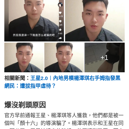
+1
相關新聞：
王星2.0︱內地男模楊澤琪右手姆指發黑
網民：遭拔指甲虐待？
爆沒剃頭原因
官方早前通報王星、楊澤琪等人獲救，他們都是被一
個叫「顏十六」的導演騙了。楊澤琪表示和王星在同