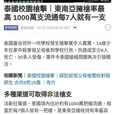
泰國校園槍擊｜東南亞擁槍率最
高 1000萬支流通每7人就有一支
更新時間：00:03 2026-08-08 HKT
即時國際
泰國曼谷郊外一所學校發生槍擊案令人震驚，14歲少
年在家中殺害祖父母後到學校行兇，共造成至少8人
死亡、30多人受傷，事件令泰國槍械問題再次引發關
注。
相關新聞：
泰國校園槍擊｜疑犯弒祖父母後闖校射殺
師生 合共8死15傷 ︱有片
多種渠道可取得非法槍支
法新社報道，泰國境內估計約有1000萬把槍流通，相
當於每7個人就有一把槍，是東南亞槍枝持有率最高