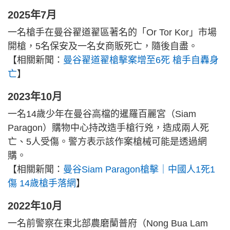
2025年7月
一名槍手在曼谷翟道翟區著名的「Or Tor Kor」市場
開槍，5名保安及一名女商販死亡，隨後自盡。
【相關新聞：
曼谷翟道翟槍擊案增至6死 槍手自轟身
亡
】
2023年10月
一名14歲少年在曼谷高檔的暹羅百麗宮（Siam
Paragon）購物中心持改造手槍行兇，造成兩人死
亡、5人受傷。警方表示該作案槍械可能是透過網
購。
【相關新聞：
曼谷Siam Paragon槍擊｜中國人1死1
傷 14歲槍手落網
】
2022年10月
一名前警察在東北部農磨蘭普府（Nong Bua Lam