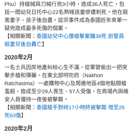
Phu）持槍械與刀械行兇3小時，造成36人死亡，包
括一間幼兒日托中心22名熟睡孩童慘遭刺死。他在殺
害妻子、孩子後自盡。這宗事件成為泰國近年來單一
疑兇造成最多死傷的個案。
【相關新聞：
泰國幼兒中心爆槍擊案釀38死 前警員
殺妻兒後自轟亡
】
2020年2月
一名士兵因房地產糾紛心生不滿，從軍營偷出一把突
擊步槍和彈藥，在東北部呵叻府（Nakhon
Ratchasima）一處購物中心及周邊地區4個地點開槍
濫殺，造成至少29人喪生、57人受傷，在商場內與維
安人員僵持一夜後被擊斃。
【相關新聞：
泰國槍手對峙17小時終被擊斃 增至25
死63傷
】
2020年2月