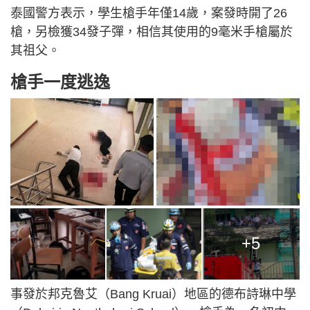
泰國警方表示，學生槍手年僅14歲，案發時開了26
槍，另檢獲34發子彈，相信其使用的9毫米手槍屬於
其祖父。
槍手一度逃逸
+5
事發於邦克魯艾（Bang Kruai）地區的德布詩琳中學