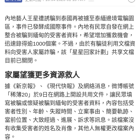
內地藝人王星遭誘騙到泰國再被擄至泰緬邊境電騙園
區，事件已發酵成國際事件。內地有民眾自發在網上
整合被騙到緬甸的受害者資料，希望增加獲救機會，
迅速錄得逾1000個案。不過，由於有騙徒利用文檔資
料向受害人家屬詐騙，該「星星回家計劃」共享文檔
目前已關閉。
家屬望獲更多資源救人
據《新京報》、《現代快報》及網絡消息，微博帳號
「稀薄20」於9日在網路上開設共用文件，讓民眾填
寫被騙或懷疑被騙到緬甸的受害者資料，內容包括受
害者性別、年齡、失蹤時間、立案事由、簡要軌跡、
當前位置、大致經過、進展、訴求等訊息。該檔案沒
有收集受害者的姓名及肖像，其他人無權更改檔案內
容。