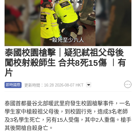
Loaded
:
Unmute
19.36%
泰國校園槍擊｜疑犯弒祖父母後
闖校射殺師生 合共8死15傷 ︱有
片
更新時間：16:28 2026-08-07 HKT
即時國際
泰國首都曼谷北部暖武里府發生校園槍擊事件，一名
學生家中槍殺祖父母後，到校園行兇，造成3名老師
及3名學生死亡，另有15人受傷，其中2人重傷。槍手
其後開槍自殺身亡。