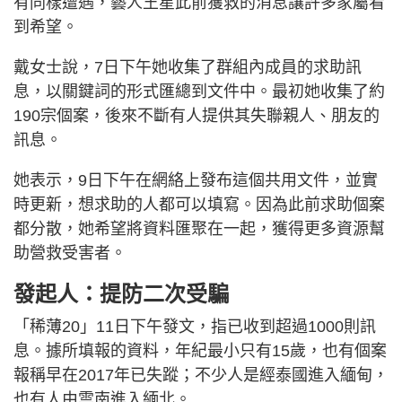
有同樣遭遇，藝人王星此前獲救的消息讓許多家屬看
到希望。
戴女士說，7日下午她收集了群組內成員的求助訊
息，以關鍵詞的形式匯總到文件中。最初她收集了約
190宗個案，後來不斷有人提供其失聯親人、朋友的
訊息。
她表示，9日下午在網絡上發布這個共用文件，並實
時更新，想求助的人都可以填寫。因為此前求助個案
都分散，她希望將資料匯聚在一起，獲得更多資源幫
助營救受害者。
發起人：提防二次受騙
「稀薄20」11日下午發文，指已收到超過1000則訊
息。據所填報的資料，年紀最小只有15歲，也有個案
報稱早在2017年已失蹤；不少人是經泰國進入緬甸，
也有人由雲南進入緬北。