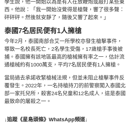
學生說，他一開始以為是有人在放鞭炮或敲打某些東
西。他說：「我一開始沒覺得是槍聲，響了很多聲：
砰砰砰。然後就安靜了，隨後又響了起來。」
泰國7名居民便有1人擁槍
今年2月，泰國南部合艾一所學校亦發生槍擊事件，
導致一名校長死亡，2名學生受傷，17歲槍手事後被
捕。泰國擁有該地區最高的槍械擁有率之一，估計流
通槍械約有1000萬支，平均7名居民便有1人擁槍。
當局過去承諾收緊槍械法規，但並未阻止槍擊事件反
覆發生。2022年，一名持槍持刀的前警察闖入泰國北
部一家托兒所，殺害24名兒童和12名成人，這是泰國
最致命的屠殺之一。
↓追蹤《星島頭條》WhatsApp頻道↓