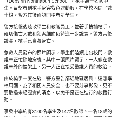
（Debsirin Nonthaburi School），槍手為一名初中
生。目擊者稱槍手身穿紫色運動服，在學校內開了數
十槍。警方其後確認開槍者是學生。
警方接報後疏散學生和教職員工，並著手搜捕槍手，
確切傷亡人數和犯案細節仍待進一步證實。警方其後
證實，槍手已自殺身亡。
急救人員發布的照片​​顯示，學生們陸續走出校門，救
護車正忙碌地穿梭。其中一張照片顯示，一人躺在救
護車外的擔架上，另一人正在接受醫護人員的救治。
由於槍手一度在逃，警方警告鄰近地區居民，遠離學
校周圍，為了相關人員安全，也不要分享影像，更不
要散播未經證實的消息，以免干擾正在進行的救援行
動。
事發中學約有3100名學生及147名教師。一名18歲的