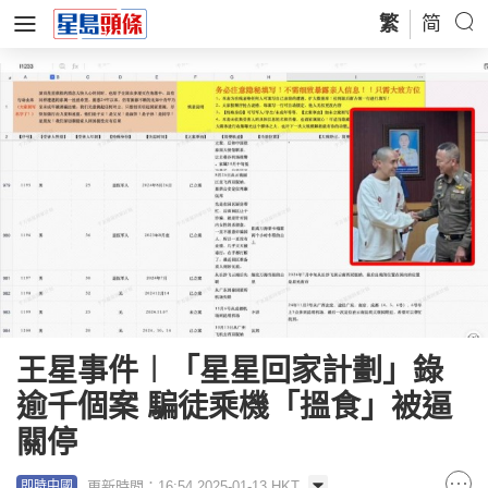
繁
简
王星事件︱「星星回家計劃」錄
逾千個案 騙徒乘機「搵食」被逼
關停
更新時間：16:54 2025-01-13 HKT
即時中國