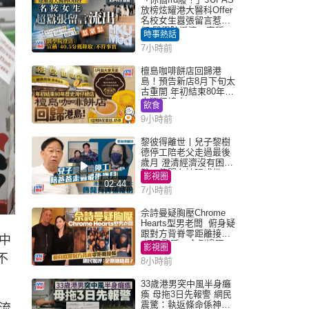
放榜炫耀港大醫科Offer
名校女生囂張留言惹眾
怒 醫學院澄清：宣稱
時事熱話
「40.5分獲錄取」不符事
7小時前
實｜Juicy叮
檀島咖啡餅店回歸港
島！預告新店8月下旬太
古重開 年初結束80年歷
史灣仔總店
飲食
9小時前
黎彼得離世丨兒子黎樹
德停工陪老父走過最後
歲月 澄清經濟沒有困
難：傳聞有誇張成份
影視圈
02:44
7小時前
佘詩曼疑胸壓Chrome
Hearts型男老闆 俯身疑
跟對方背脊零距離接觸
中
網民驚呼：企側邊唔
影視圈
得？
不
8小時前
33歲港男突中風半身癱
瘓 母拖3日先報警 網民
震驚：執返條命係神蹟
流