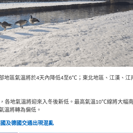
部地區氣溫將於4天內降低4至6℃；東北地區、江漢、江
後，各地氣溫將迎來入冬後新低。最高氣溫10℃線將大幅
氣溫將轉為偏低。
英國及德國交通出現混亂