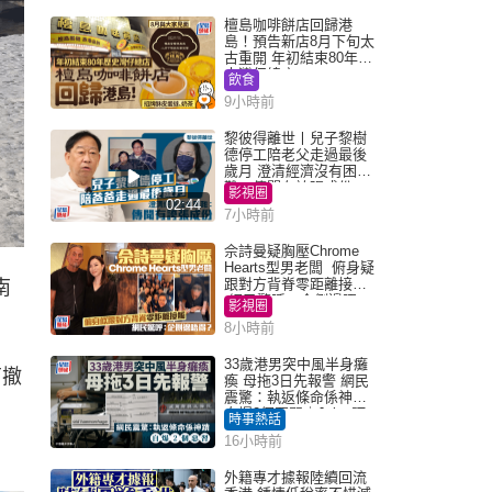
檀島咖啡餅店回歸港
島！預告新店8月下旬太
古重開 年初結束80年歷
史灣仔總店
飲食
9小時前
黎彼得離世丨兒子黎樹
德停工陪老父走過最後
歲月 澄清經濟沒有困
難：傳聞有誇張成份
影視圈
02:44
7小時前
佘詩曼疑胸壓Chrome
Hearts型男老闆 俯身疑
跟對方背脊零距離接觸
南
網民驚呼：企側邊唔
影視圈
得？
8小時前
33歲港男突中風半身癱
南撤
瘓 母拖3日先報警 網民
震驚：執返條命係神蹟
自爆2個惡習｜Juicy叮
時事熱話
16小時前
外籍專才據報陸續回流