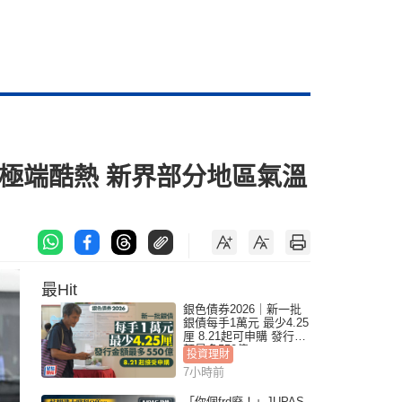
極端酷熱 新界部分地區氣溫
最Hit
銀色債券2026｜新一批
銀債每手1萬元 最少4.25
厘 8.21起可申購 發行金
額最多550億
投資理財
7小時前
「你個frd廢！」JUPAS