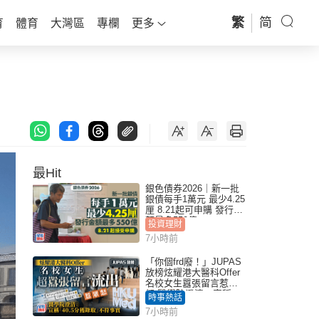
繁
简
育
體育
大灣區
專欄
更多
最Hit
銀色債券2026｜新一批
銀債每手1萬元 最少4.25
厘 8.21起可申購 發行金
額最多550億
投資理財
7小時前
「你個frd廢！」JUPAS
放榜炫耀港大醫科Offer
名校女生囂張留言惹眾
怒 醫學院澄清：宣稱
時事熱話
「40.5分獲錄取」不符事
7小時前
實｜Juicy叮