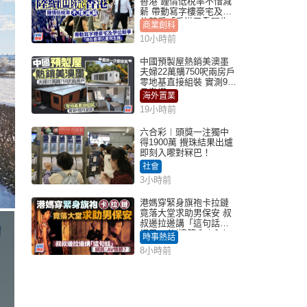
香港 鍾情低稅率不惜減
薪 帶動寫字樓豪宅及學
位競爭「香港已重現生
商業創科
機」
10小時前
中國預製屋熱銷美澳墨
夫婦22萬購750呎兩房戶
零地基直接組裝 實測9個
月激讚
海外置業
19小時前
六合彩︱頭獎一注獨中
得1900萬 攪珠結果出爐
即刻入嚟對冧巴！
社會
3小時前
港媽穿緊身旗袍卡拉鏈
竟落大堂求助男保安 叔
叔邊拉邊講「這句話」
網民：AV情節？｜Juicy
時事熱話
叮
8小時前