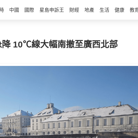
時
中國
國際
星島申訴王
財經
地產
生活
健康
教
降 10℃線大幅南撤至廣西北部