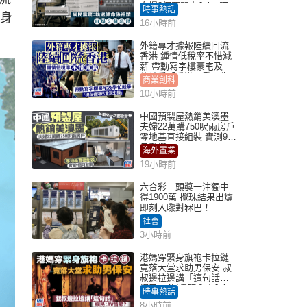
自爆2個惡習｜Juicy叮
時事熱話
意身
16小時前
外籍專才據報陸續回流
香港 鍾情低稅率不惜減
薪 帶動寫字樓豪宅及學
位競爭「香港已重現生
商業創科
機」
10小時前
中國預製屋熱銷美澳墨
夫婦22萬購750呎兩房戶
零地基直接組裝 實測9個
月激讚
海外置業
19小時前
六合彩︱頭獎一注獨中
得1900萬 攪珠結果出爐
即刻入嚟對冧巴！
社會
3小時前
港媽穿緊身旗袍卡拉鏈
竟落大堂求助男保安 叔
叔邊拉邊講「這句話」
網民：AV情節？｜Juicy
時事熱話
叮
8小時前