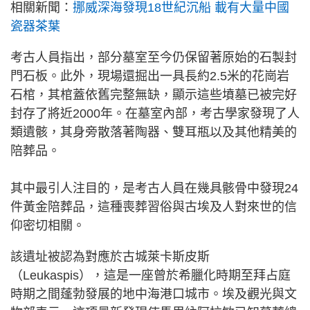
相關新聞：
挪威深海發現18世紀沉船 載有大量中國
瓷器茶葉
考古人員指出，部分墓室至今仍保留著原始的石製封
門石板。此外，現場還掘出一具長約2.5米的花崗岩
石棺，其棺蓋依舊完整無缺，顯示這些墳墓已被完好
封存了將近2000年。在墓室內部，考古學家發現了人
類遺骸，其身旁散落著陶器、雙耳瓶以及其他精美的
陪葬品。
其中最引人注目的，是考古人員在幾具骸骨中發現24
件黃金陪葬品，這種喪葬習俗與古埃及人對來世的信
仰密切相關。
該遺址被認為對應於古城萊卡斯皮斯
（Leukaspis），這是一座曾於希臘化時期至拜占庭
時期之間蓬勃發展的地中海港口城市。埃及觀光與文