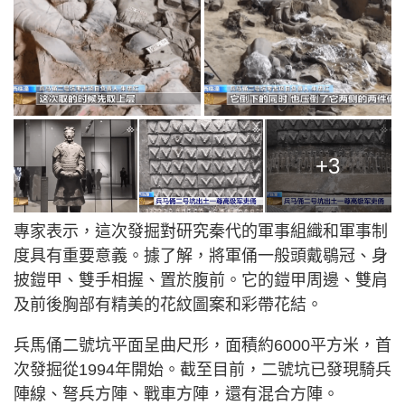
+3
專家表示，這次發掘對研究秦代的軍事組織和軍事制
度具有重要意義。據了解，將軍俑一般頭戴鶡冠、身
披鎧甲、雙手相握、置於腹前。它的鎧甲周邊、雙肩
及前後胸部有精美的花紋圖案和彩帶花結。
兵馬俑二號坑平面呈曲尺形，面積約6000平方米，首
次發掘從1994年開始。截至目前，二號坑已發現騎兵
陣線、弩兵方陣、戰車方陣，還有混合方陣。