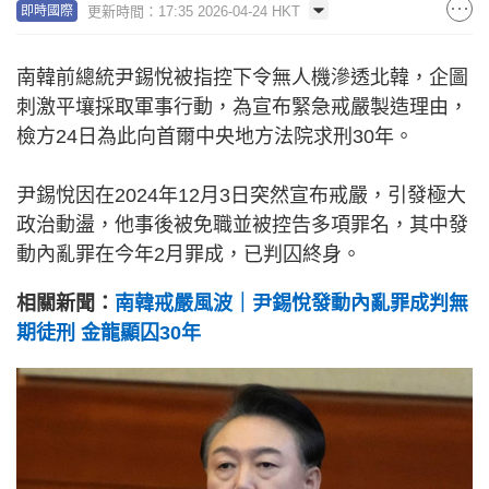
更新時間：17:35 2026-04-24 HKT
即時國際
南韓前總統尹錫悅被指控下令無人機滲透北韓，企圖
刺激平壤採取軍事行動，為宣布緊急戒嚴製造理由，
檢方24日為此向首爾中央地方法院求刑30年。
尹錫悅因在2024年12月3日突然宣布戒嚴，引發極大
政治動盪，他事後被免職並被控告多項罪名，其中發
動內亂罪在今年2月罪成，已判囚終身。
相關新聞：
南韓戒嚴風波｜尹錫悅發動內亂罪成判無
期徒刑 金龍顯囚30年