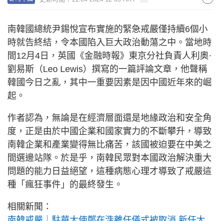
南韓國總統尹錫悅宣布實施的緊急戒嚴僅持續6個小
時就告終結，令本國陷入巨大政治動蕩之中。當地時
間12月4日，英國《金融時報》東京分社負責人利奧·
劉易斯（Leo Lewis）撰寫的一篇評論文章，他聲稱
韓國今日之亂，其中一重要因素是因中國近年來的崛
起。
作者認為，無論是在經濟層面還是地緣政治和安全角
度，正是由於中國企業和國家實力的不斷攀升，導致
南韓企業和產業變得無比痛苦，該國被迫要在中美之
間選邊站隊。於是乎，南韓民眾對本國政治解決重大
問題的能力日益絕望，這種病態心理才導致了戒嚴這
種「瘋狂事件」的最終發生。
相關新聞：
南韓戒嚴｜駐華大使鄭在浩離任儀式被取消 新任大