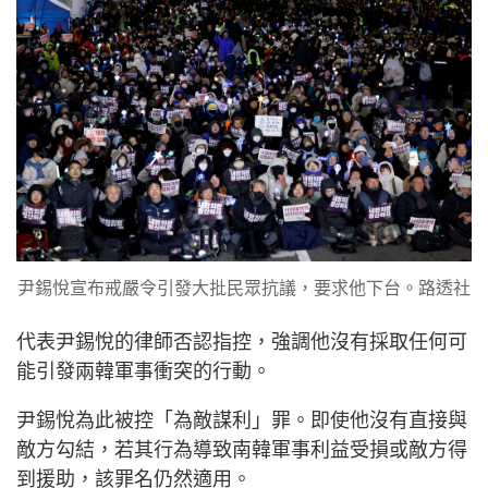
尹錫悅宣布戒嚴令引發大批民眾抗議，要求他下台。路透社
代表尹錫悅的律師否認指控，強調他沒有採取任何可
能引發兩韓軍事衝突的行動。
尹錫悅為此被控「為敵謀利」罪。即使他沒有直接與
敵方勾結，若其行為導致南韓軍事利益受損或敵方得
到援助，該罪名仍然適用。