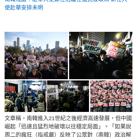
使赴華安排未明
文章稱，南韓進入21世紀之後經濟高速發展，但中國
崛起「迅速且猛烈地破壞以往穩定局面」。「如果說
周二的瘋狂（指戒嚴）反映了公眾對（南韓）政治解