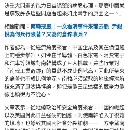
決重大問題的能力日益絕望的病態心理，那麼中國就
是導致許多這些問題看起來如此棘手的原因之一。」
相關新聞：
南韓戒嚴︱一文看清事件來龍去脈 尹錫
悅為何兵行險著？又為何倉猝收兵？
作者認為，從經濟角度來看，中國企業及其在價值鏈
上的穩步攀升，如今在半導體、白色家電、消費電子
和汽車等領域對南韓構成了巨大挑戰。這些行業對
「南韓工業奇跡」的貢獻不成比例地高，因此所帶來
的痛苦也不成比例地深。南韓必須駕馭的地緣經濟航
程充滿了風險與悖論，即便是像三星這樣的競爭力像
徵也顯得力不從心。
文章表示，從地緣政治和安全角度來看，中國的崛起
以及美國對此日益強硬的回應，則使南韓陷入了復雜
的境地，也導致其國內社會分裂加劇——一方希望南