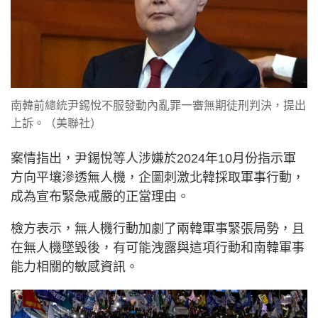
南韓前總統尹錫悅不服發動內亂罪一審無期徒刑判決，提出
上訴。（美聯社）
案情指出，尹錫悅等人涉嫌於2024年10月份指示軍
方向平壤滲透無人機，企圖刺激北韓採取軍事行動，
成為宣布緊急戒嚴的正當理由。
檢方表示，無人機行動加劇了兩韓軍事緊張局勢，且
在無人機墜毀後，有可能洩露與這項行動和南韓軍事
能力相關的敏感資訊。