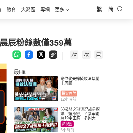
繁
简
育
體育
大灣區
專欄
更多
晨辰粉絲數僅359萬
最Hit
謝偉俊夫婦擬效法蔡瀾
｜周顯
投資理財
12小時前
63歲關之琳與27歲男模
爆「嫲孫戀」？激罕開
腔19字回應：多謝大家
掛念近況
影視圈
6小時前