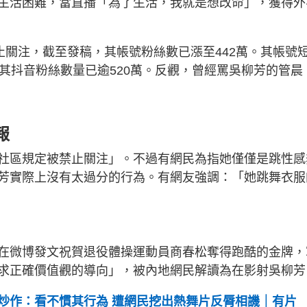
生活困難，當直播「為了生活，我就是想改命」，獲得外
止關注，截至發稿，其帳號粉絲數已漲至442萬。其帳號
其抖音粉絲數量已逾520萬。反觀，曾經罵吳柳芳的管晨
報
社區規定被禁止關注」。不過有網民為指她僅僅是跳性感
芳實際上沒有太過分的行為。有網友強調：「她跳舞衣服
在微博發文祝賀退役體操運動員商春松奪得跑酷的金牌，
求正確價值觀的導向」，被內地網民解讀為在影射吳柳芳
炒作：看不慣其行為 遭網民挖出熱舞片反脣相譏｜有片