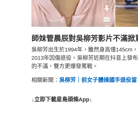
師妹管晨辰對吳柳芳影片不滿掀
吳柳芳出生於1994年，雖然身高僅145
2013年因傷退役。吳柳芳近期在抖音上
的不滿，雙方更爆發罵戰。
相關新聞：
吳柳芳｜前女子體操國手退役當
↓立即下載星島頭條App↓