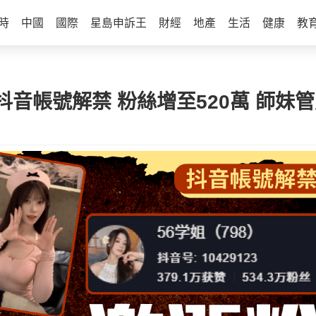
時
中國
國際
星島申訴王
財經
地產
生活
健康
教
音帳號解禁 粉絲增至520萬 師妹管