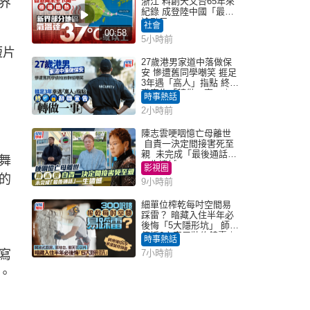
界
浙江 料創天文台65年來
紀錄 成登陸中國「最長
途颱風」
社會
00:58
5小時前
短片
27歲港男家道中落做保
安 慘遭舊同學嘲笑 捱足
3年遇「高人」指點 終辭
職宣告「轉做一事」｜
時事熱話
Juicy叮
2小時前
陳志雲哽咽憶亡母離世
自責一決定間接害死至
親 未完成「最後通話」
舞
一生遺憾
影視圈
的
9小時前
細單位榨乾每吋空間易
踩雷？ 暗藏入住半年必
後悔「5大隱形坑」 師傅
傳授6字家居裝修錦囊｜
時事熱話
Juicy叮
寫
7小時前
。