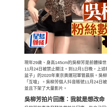
現年29歲、身高145cm的吳柳芳是前體
11月24日被禁止關注。到12月1日晚，上
盆子」的2020年東京奧運冠軍管晨辰。
「互嗆」。吳柳芳個人抖音賬號11月24
並且下架了大量影片。
吳柳芳拍片回應︰我就是想改命