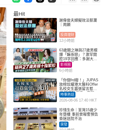
最Hit
謝偉俊夫婦擬效法蔡瀾
｜周顯
投資理財
12小時前
63歲關之琳與27歲男模
爆「嫲孫戀」？激罕開
腔19字回應：多謝大家
掛念近況
影視圈
6小時前
「你個frd廢！」JUPAS
放榜炫耀港大醫科Offer
名校女生囂張留言惹眾
怒 醫學院澄清：宣稱
時事熱話
「40.5分獲錄取」不符事
2026-08-06 17:40 HKT
實｜Juicy叮
珍惜生命｜荃灣15歲少
年墮樓 事前曾報警預告
昏迷送院不治
突發