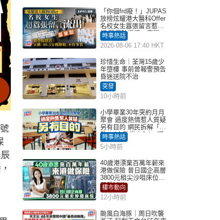
「你個frd廢！」JUPAS
放榜炫耀港大醫科Offer
名校女生囂張留言惹眾
怒 醫學院澄清：宣稱
時事熱話
「40.5分獲錄取」不符事
2026-08-06 17:40 HKT
實｜Juicy叮
珍惜生命｜荃灣15歲少
年墮樓 事前曾報警預告
昏迷送院不治
突發
10小時前
小學畢業30年突約月月
聚會 過度熱情惹人質疑
另有目的 網民拆解「扮
帳號
熟」4大動機｜Juicy叮
時事熱話
屎
5小時前
晨辰
40歲港漂棄百萬年薪來
播，
港做保險 昔日國企高層
3800元租尖沙咀床位｜
租盤Million
樓市動向
12小時前
颱風白海豚｜周日吹襲