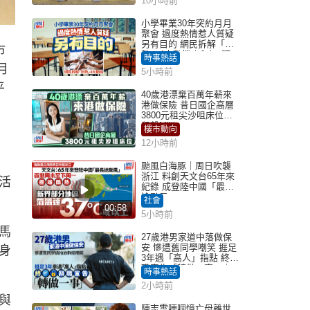
10小時前
小學畢業30年突約月月
聚會 過度熱情惹人質疑
另有目的 網民拆解「扮
市
熟」4大動機｜Juicy叮
時事熱話
月
5小時前
平
40歲港漂棄百萬年薪來
港做保險 昔日國企高層
3800元租尖沙咀床位｜
租盤Million
樓市動向
12小時前
颱風白海豚｜周日吹襲
浙江 料創天文台65年來
活
紀錄 成登陸中國「最長
途颱風」
社會
00:58
5小時前
馬
27歲港男家道中落做保
安 慘遭舊同學嘲笑 捱足
身
3年遇「高人」指點 終辭
職宣告「轉做一事」｜
時事熱話
Juicy叮
2小時前
與
陳志雲哽咽憶亡母離世