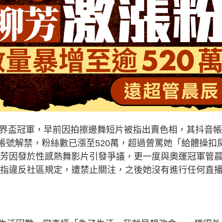
操世界盃冠軍，早前因拍擦邊舞短片被指出賣色相，其抖音
述帳號解禁，粉絲數已漲至520萬，超過曾罵她「給體操扣
吳柳芳因發於性感熱舞影片引發爭議，更一度與奧運冠軍管
日被指違反社區規定，遭禁止關注，之後她沒有進行任何直