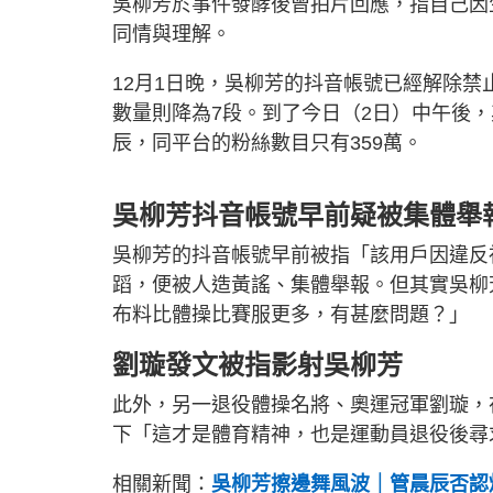
吳柳芳於事件發酵後曾拍片回應，指自己因
同情與理解。
12月1日晚，吳柳芳的抖音帳號已經解除禁
數量則降為7段。到了今日（2日）中午後，
辰，同平台的粉絲數目只有359萬。
吳柳芳抖音帳號早前疑被集體舉
吳柳芳的抖音帳號早前被指「該用戶因違反
蹈，便被人造黃謠、集體舉報。但其實吳柳
布料比體操比賽服更多，有甚麼問題？」
劉璇發文被指影射吳柳芳
此外，另一退役體操名將、奧運冠軍劉璇，
下「這才是體育精神，也是運動員退役後尋
相關新聞：
吳柳芳擦邊舞風波｜管晨辰否認