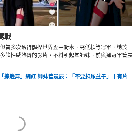
罵戰
cm，但曾多次獲得體操世界盃平衡木、高低槓等冠軍，她於
發布多條性感熱舞的影片，不料引起其師妹、前奧運冠軍管
「擦邊舞」網紅 師妹管晨辰：「不要扣屎盆子」︱有片