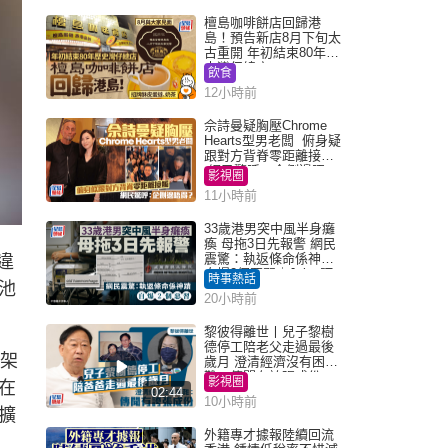
檀島咖啡餅店回歸港
島！預告新店8月下旬太
古重開 年初結束80年歷
史灣仔總店
飲食
12小時前
佘詩曼疑胸壓Chrome
Hearts型男老闆 俯身疑
跟對方背脊零距離接觸
網民驚呼：企側邊唔
影視圈
得？
11小時前
33歲港男突中風半身癱
瘓 母拖3日先報警 網民
震驚：執返條命係神蹟
違
自爆2個惡習｜Juicy叮
時事熱話
池
20小時前
黎彼得離世丨兒子黎樹
德停工陪老父走過最後
側架
歲月 澄清經濟沒有困
難：傳聞有誇張成份
影視圈
在
02:44
10小時前
擴
外籍專才據報陸續回流