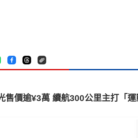
價逾¥3萬 續航300公里主打「運動