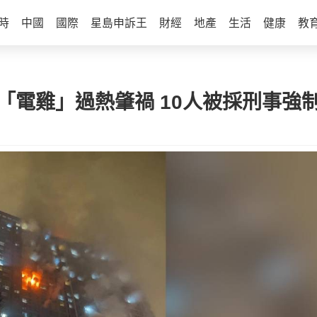
時
中國
國際
星島申訴王
財經
地產
生活
健康
教
「電雞」過熱肇禍 10人被採刑事強