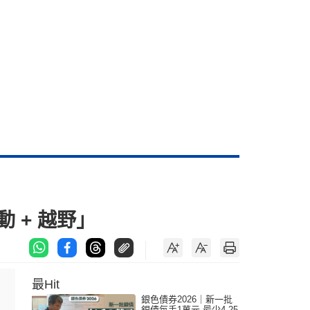
 + 越野」
最Hit
銀色債券2026｜新一批
銀債每手1萬元 最少4.25