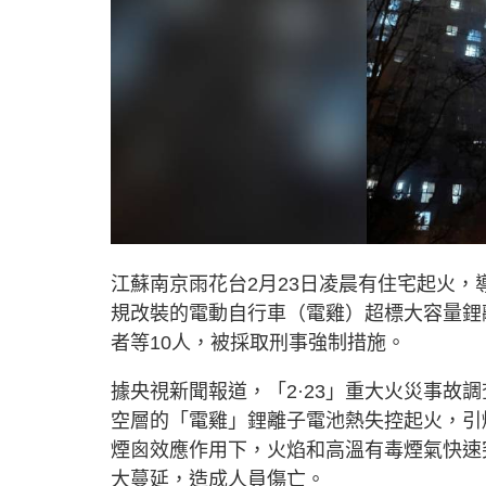
江蘇南京雨花台2月23日凌晨有住宅起火，
規改裝的電動自行車（電雞）超標大容量鋰
者等10人，被採取刑事強制措施。
據央視新聞報道，「2·23」重大火災事故
空層的「電雞」鋰離子電池熱失控起火，引
煙囪效應作用下，火焰和高溫有毒煙氣快速
大蔓延，造成人員傷亡。