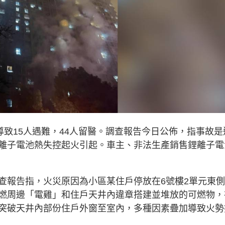
導致15人遇難，44人留醫。調查報告今日公佈，指事故是
離子電池熱失控起火引起。車主、非法生產銷售鋰離子電
調查報告指，火災原因為小區某住戶停放在6號樓2單元東
燃周邊「電雞」和住戶天井內違章搭建並堆放的可燃物，
突破天井內部份住戶外窗至室內，多種因素疊加導致火勢