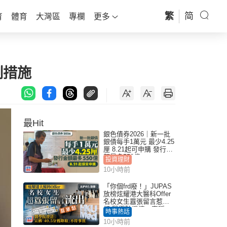
繁
简
育
體育
大灣區
專欄
更多
制措施
最Hit
銀色債券2026｜新一批
銀債每手1萬元 最少4.25
厘 8.21起可申購 發行金
額最多550億
投資理財
10小時前
「你個frd廢！」JUPAS
放榜炫耀港大醫科Offer
名校女生囂張留言惹眾
怒 醫學院澄清：宣稱
時事熱話
「40.5分獲錄取」不符事
10小時前
實｜Juicy叮