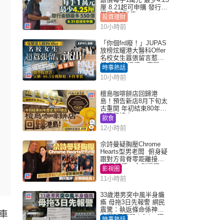
厘 8.21起可申購 發行金
額最多550億
投資理財
10小時前
「你個frd廢！」JUPAS
放榜炫耀港大醫科Offer
名校女生囂張留言惹眾
怒 醫學院澄清：宣稱
時事熱話
「40.5分獲錄取」不符事
10小時前
實｜Juicy叮
檀島咖啡餅店回歸港
島！預告新店8月下旬太
古重開 年初結束80年歷
史灣仔總店
飲食
12小時前
佘詩曼疑胸壓Chrome
Hearts型男老闆 俯身疑
跟對方背脊零距離接觸
網民驚呼：企側邊唔
影視圈
得？
11小時前
33歲港男突中風半身癱
瘓 母拖3日先報警 網民
震驚：執返條命係神蹟
車
自爆2個惡習｜Juicy叮
時事熱話