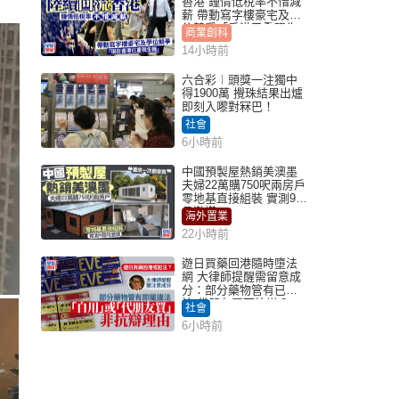
香港 鍾情低稅率不惜減
薪 帶動寫字樓豪宅及學
位競爭「香港已重現生
商業創科
機」
14小時前
六合彩︱頭獎一注獨中
得1900萬 攪珠結果出爐
即刻入嚟對冧巴！
社會
6小時前
中國預製屋熱銷美澳墨
夫婦22萬購750呎兩房戶
零地基直接組裝 實測9個
月激讚
海外置業
22小時前
遊日買藥回港隨時墮法
網 大律師提醒需留意成
分：部分藥物管有已違
法 代朋友買可抗辯？
社會
6小時前