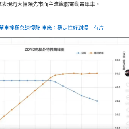
航表現均大幅領先市面主流旗艦電動電單車。
單車撞欄怠速慢駛 車廠：穩定性好到爆︱有片