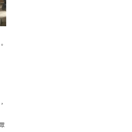
。
，
眾