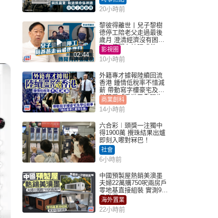
20小時前
黎彼得離世丨兒子黎樹
德停工陪老父走過最後
歲月 澄清經濟沒有困
難：傳聞有誇張成份
影視圈
02:44
10小時前
外籍專才據報陸續回流
香港 鍾情低稅率不惜減
薪 帶動寫字樓豪宅及學
位競爭「香港已重現生
商業創科
機」
14小時前
六合彩︱頭獎一注獨中
得1900萬 攪珠結果出爐
即刻入嚟對冧巴！
社會
6小時前
中國預製屋熱銷美澳墨
夫婦22萬購750呎兩房戶
零地基直接組裝 實測9個
月激讚
海外置業
22小時前