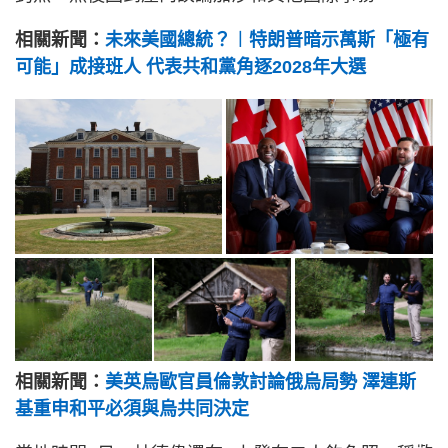
相關新聞：
未來美國總統？︱特朗普暗示萬斯「極有
可能」成接班人 代表共和黨角逐2028年大選
相關新聞：
美英烏歐官員倫敦討論俄烏局勢 澤連斯
基重申和平必須與烏共同決定