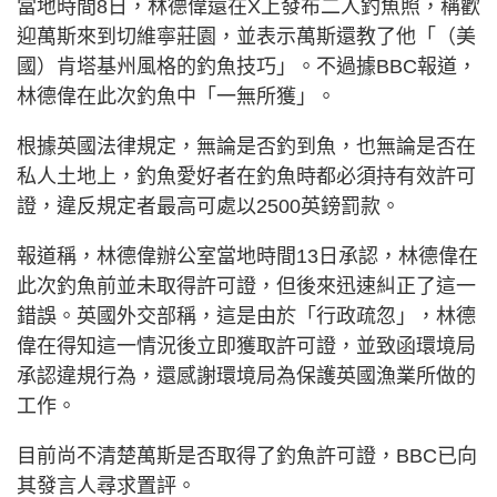
當地時間8日，林德偉還在X上發布二人釣魚照，稱歡
迎萬斯來到切維寧莊園，並表示萬斯還教了他「（美
國）肯塔基州風格的釣魚技巧」。不過據BBC報道，
林德偉在此次釣魚中「一無所獲」。
根據英國法律規定，無論是否釣到魚，也無論是否在
私人土地上，釣魚愛好者在釣魚時都必須持有效許可
證，違反規定者最高可處以2500英鎊罰款。
報道稱，林德偉辦公室當地時間13日承認，林德偉在
此次釣魚前並未取得許可證，但後來迅速糾正了這一
錯誤。英國外交部稱，這是由於「行政疏忽」，林德
偉在得知這一情況後立即獲取許可證，並致函環境局
承認違規行為，還感謝環境局為保護英國漁業所做的
工作。
目前尚不清楚萬斯是否取得了釣魚許可證，BBC已向
其發言人尋求置評。