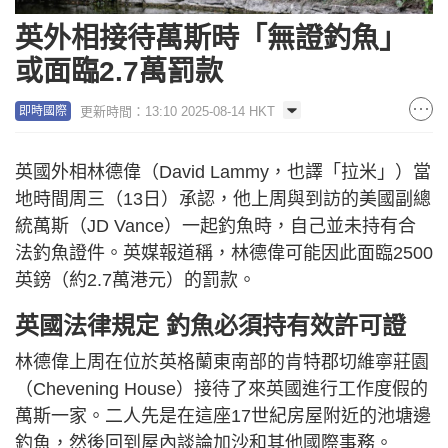
英外相接待萬斯時「無證釣魚」
或面臨2.7萬罰款
更新時間：13:10 2025-08-14 HKT
即時國際
英國外相林德偉（David Lammy，也譯「拉米」）當
地時間周三（13日）承認，他上周與到訪的美國副總
統萬斯（JD Vance）一起釣魚時，自己並未持有合
法釣魚證件。英媒報道稱，林德偉可能因此面臨2500
英鎊（約2.7萬港元）的罰款。
英國法律規定 釣魚必須持有效許可證
林德偉上周在位於英格蘭東南部的肯特郡切維寧莊園
（Chevening House）接待了來英國進行工作度假的
萬斯一家。二人先是在這座17世紀房屋附近的池塘邊
釣魚，然後回到屋內談論加沙和其他國際事務。