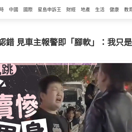
時
中國
國際
星島申訴王
財經
地產
生活
健康
教
認錯 見車主報警即「腳軟」：我只