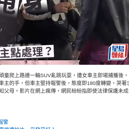
頑童爬上路邊一輛SUV亂跳玩耍，遭女車主即場捕獲後，
車主的手，但車主堅持報警後，態度即180度轉變，哭著
知父母。影片在網上瘋傳，網民紛紛指即使法律保護未成
報警