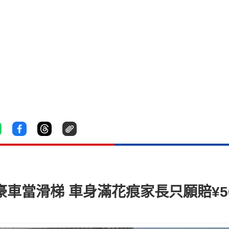
豪車當滑梯 車身滿花痕家長只願賠¥5