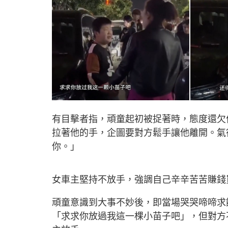
有目擊者指，頑童起初被捉著時，態度還欠
拉著他的手，企圖要對方鬆手讓他離開。氣
你。」
女車主堅持不放手，強調自己辛辛苦苦賺錢
頑童意識到大事不妙後，即當場哭哭啼啼求
「求求你放過我這一棵小苗子吧」，但對方