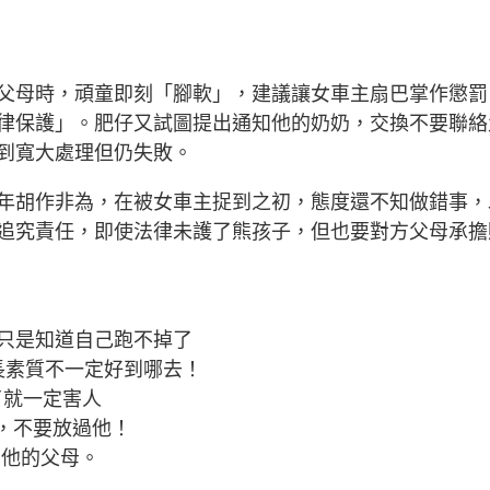
父母時，頑童即刻「腳軟」，建議讓女車主扇巴掌作懲罰
律保護」。肥仔又試圖提出通知他的奶奶，交換不要聯絡
到寬大處理但仍失敗。
年胡作非為，在被女車主捉到之初，態度還不知做錯事，
追究責任，即使法律未護了熊孩子，但也要對方父母承擔
只是知道自己跑不掉了
家長素質不一定好到哪去！
了就一定害人
小孩，不要放過他！
罰他的父母。