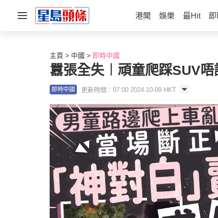
港聞
娛樂
最Hit
即
主頁
中國
即時中國
囂張全失︱頑童爬踩SUV唔
更新時間：07:00 2024-10-09 HKT
即時中國