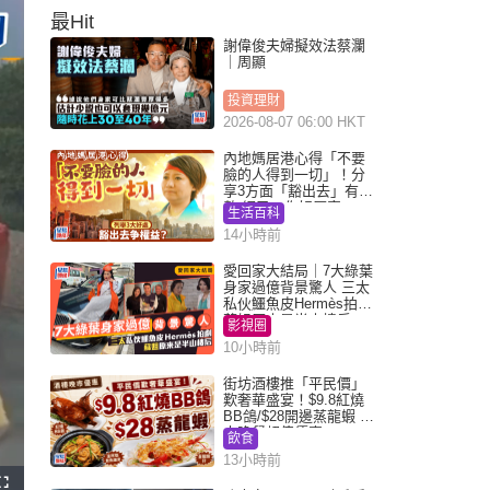
最Hit
謝偉俊夫婦擬效法蔡瀾
｜周顯
投資理財
2026-08-07 06:00 HKT
內地媽居港心得「不要
臉的人得到一切」！分
享3方面「豁出去」有著
數 網民：你好厲害
生活百科
14小時前
愛回家大結局｜7大綠葉
身家過億背景驚人 三太
私伙鱷魚皮Hermès拍劇
蘇姐原來是半山樓后
影視圈
10小時前
街坊酒樓推「平民價」
歎奢華盛宴！$9.8紅燒
BB鴿/$28開邊蒸龍蝦 3
大晚餐超值優惠
飲食
13小時前