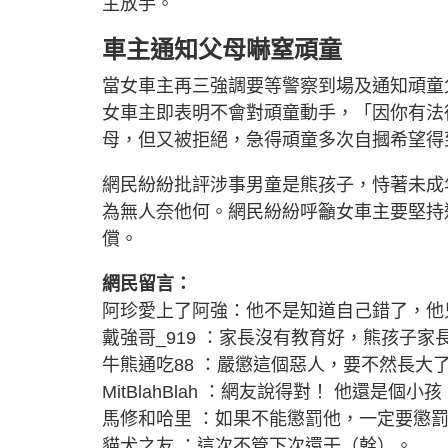
主放手。
車主通知父母嚇窒頑童
當女車主再三強調要等警察到場及通知頑童
女車主即表明不會對頑童動手，「因你有法
母，但又被拒絕，急得頑童多次自摑希望得
網民紛紛批評涉事男童是熊孩子，恃著未成
為無人奈他何。網民紛紛呼籲女車主要堅持
償。
網民留言：
阿珍愛上了阿強：他不是知道自己錯了，他
戴強哥_919 ：家長沒有教育好，熊孩子
牛熊通吃88 ：嚴懲這個惡人，要不然長大
MitBlahBlah ：網友說得對！ 他還是個
馬修和哈里 ：如果不能懲罰他，一定要懲
貓犬之友 ：這次不管下次還干（幹）。