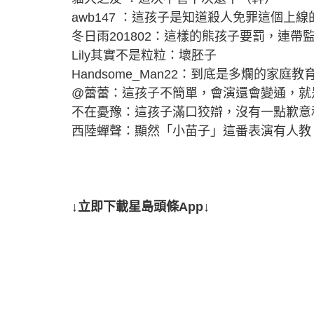
awb147 ：這孩子是知道殺人免罪這個上線
冬日雨201802：這樣的熊孩子要罰，連
Lily其實不是粒粒：壞胚子
Handsome_Man22：到底是多爛的家
@蕾蕾：這孩子不簡單，會演還會變通，就
不在憂豫：這孩子滿口狡辯，沒有一點歉意
西陸蟬聲：顯然「小苗子」這番表演有人教
↓立即下載星島頭條App↓