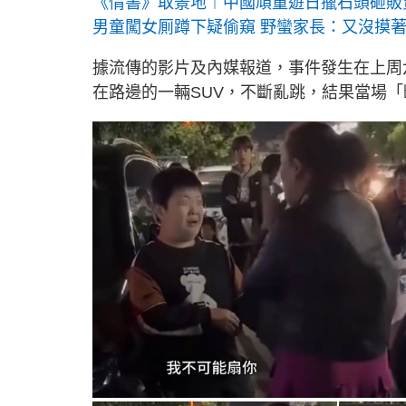
《情書》取景地︱中國頑童遊日擸石頭砸販
男童闖女厠蹲下疑偷窺 野蠻家長：又沒摸
據流傳的影片及內媒報道，事件發生在上周
在路邊的一輛SUV，不斷亂跳，結果當場