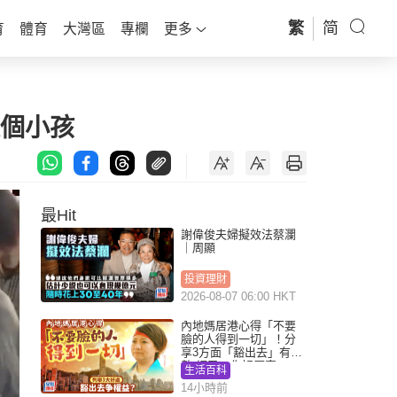
繁
简
育
體育
大灣區
專欄
更多
是個小孩
最Hit
謝偉俊夫婦擬效法蔡瀾
｜周顯
投資理財
2026-08-07 06:00 HKT
內地媽居港心得「不要
臉的人得到一切」！分
享3方面「豁出去」有著
數 網民：你好厲害
生活百科
14小時前