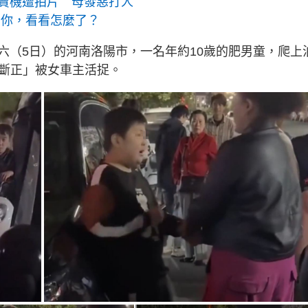
賣機遭拍片 母發惡打人
著你，看看怎麼了？
六（5日）的河南洛陽市，一名年約10歲的肥男童，爬上
「斷正」被女車主活捉。