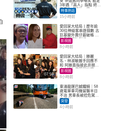
安 慘遭舊同學嘲笑 捱足
3年遇「高人」指點 終辭
職宣告「轉做一事」｜
時事熱話
Juicy叮
15小時前
泊
愛回家大結局丨歷年逾
30位神級客串逐個數 古
巨基變外賣仔最破格 歐
陽震華情陷群姐
影視圈
8小時前
愛回家大結局｜滕麗
名、林淑敏握手回應不
和 阿滕直指彼此非朋友
大小姐指傳聞得啖笑
影視圈
07:59
8小時前
東涌龍運巴撼鐵騎｜58
歲電單車司機留醫半日
不治 男車長被控危駕今
早提堂
突發
4小時前