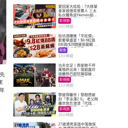
愛回家大結局｜7大綠葉
身家過億背景驚人 三太
私伙鱷魚皮Hermès拍劇
蘇姐原來是半山樓后
影視圈
10小時前
街坊酒樓推「平民價」
歎奢華盛宴！$9.8紅燒
BB鴿/$28開邊蒸龍蝦 3
大晚餐超值優惠
飲食
13小時前
功夫女足丨周星馳千呼
萬喚終出來！偕劉嘉玲
迪麗熱巴超狂陣容破天
先
荒現身香港謝票
影視圈
求
11小時前
年
黎彼得離世丨黎樹德被
封「李泳漢2.0」 老父剛
離世急於澄清「代找卡
數」傳聞惹人反感
影視圈
15小時前
27歲港男家道中落做保