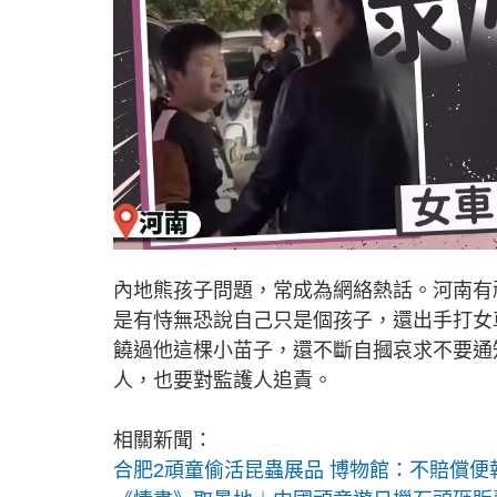
內地熊孩子問題，常成為網絡熱話。河南有
是有恃無恐說自己只是個孩子，還出手打女
饒過他這棵小苗子，還不斷自摑哀求不要通
人，也要對監護人追責。
相關新聞：
合肥2頑童偷活昆蟲展品 博物館：不賠償便