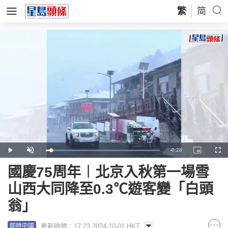
繁
简
Remaining
-
0:28
Loaded
:
Play
Unmute
Picture-
Full
100.00%
in-
Picture
Time
國慶75周年︱北京入秋第一場雪
山西大同降至0.3℃遊客變「白頭
翁」
更新時間：17:23 2024-10-01 HKT
即時中國