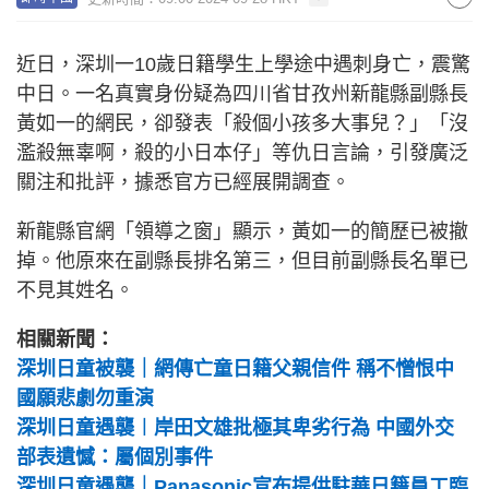
近日，深圳一10歲日籍學生上學途中遇刺身亡，震驚
中日。一名真實身份疑為四川省甘孜州新龍縣副縣長
黃如一的網民，卻發表「殺個小孩多大事兒？」「沒
濫殺無辜啊，殺的小日本仔」等仇日言論，引發廣泛
關注和批評，據悉官方已經展開調查。
新龍縣官網「領導之窗」顯示，黃如一的簡歷已被撤
掉。他原來在副縣長排名第三，但目前副縣長名單已
不見其姓名。
相關新聞：
深圳日童被襲｜網傳亡童日籍父親信件 稱不憎恨中
國願悲劇勿重演
深圳日童遇襲︱岸田文雄批極其卑劣行為 中國外交
部表遺憾：屬個別事件
深圳日童遇襲｜Panasonic宣布提供駐華日籍員工臨