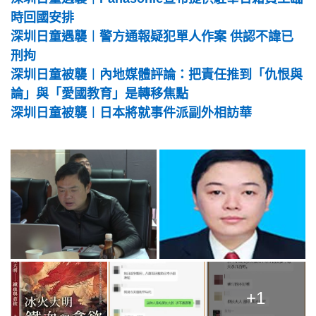
時回國安排
深圳日童遇襲︱警方通報疑犯單人作案 供認不諱已
刑拘
深圳日童被襲︱內地媒體評論：把責任推到「仇恨與
論」與「愛國教育」是轉移焦點
深圳日童被襲︱日本將就事件派副外相訪華
+1