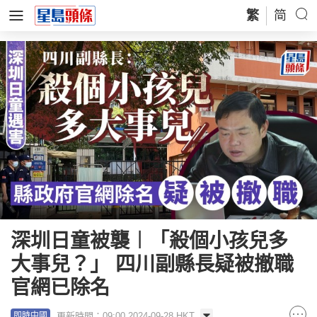
繁
简
深圳日童被襲︱「殺個小孩兒多
大事兒？」 四川副縣長疑被撤職
官網已除名
更新時間：09:00 2024-09-28 HKT
即時中國