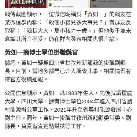
網傳截圖顯示，一位微信昵稱爲「黃如一」的網友在
某微信群內稱：「殺個小孩兒多大事兒？」有群友反
駁稱：「縣長大人，那小孩才十歲。」但他似乎並未
意識其所言不妥，仍在群內發表相關仇恨言論。
黃如一擁博士學位掛職縣官
據悉，黃如一疑爲四川省甘孜州新龍縣的掛職副縣
長。目前，當地多部門已介入調查此事，相關情況有
待官方後續通報。
公開信息顯示，黃如一爲1983年生人，先後就讀重慶
大學、四川大學，擁有博士學位2004年進入四川省農
村能源辦公室工作，2021年升至省農村能源發展中心
副主任。同年，黃如一掛職甘孜州新龍縣委常委、副
縣長，負責省直定點幫扶等工作。