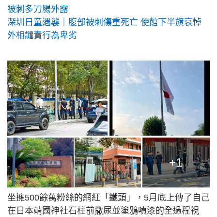
被刺多刀腸外露
深圳日童遇襲｜腹部被刺傷重死亡 使館下半旗哀悼
外相譴責行為卑劣
+1
坐擁500餘萬粉絲的網紅「鐵頭」，5月底上傳了自己
在日本靖國神社石柱前撒尿並塗鴉噴漆的全過程視