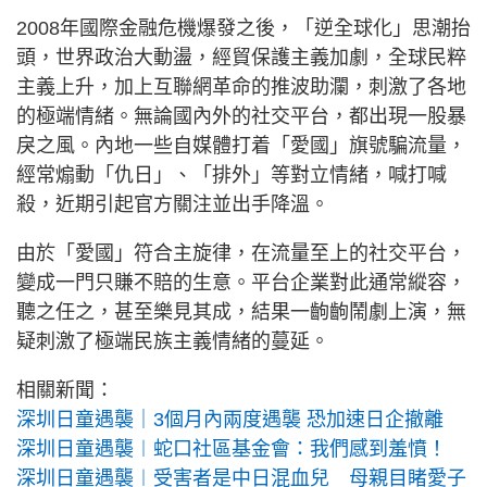
2008年國際金融危機爆發之後，「逆全球化」思潮抬
頭，世界政治大動盪，經貿保護主義加劇，全球民粹
主義上升，加上互聯網革命的推波助瀾，刺激了各地
的極端情緒。無論國內外的社交平台，都出現一股暴
戾之風。內地一些自媒體打着「愛國」旗號騙流量，
經常煽動「仇日」、「排外」等對立情緒，喊打喊
殺，近期引起官方關注並出手降溫。
由於「愛國」符合主旋律，在流量至上的社交平台，
變成一門只賺不賠的生意。平台企業對此通常縱容，
聽之任之，甚至樂見其成，結果一齣齣鬧劇上演，無
疑刺激了極端民族主義情緒的蔓延。
相關新聞：
深圳日童遇襲｜3個月內兩度遇襲 恐加速日企撤離
深圳日童遇襲︱蛇口社區基金會：我們感到羞憤！
深圳日童遇襲︱受害者是中日混血兒 母親目睹愛子