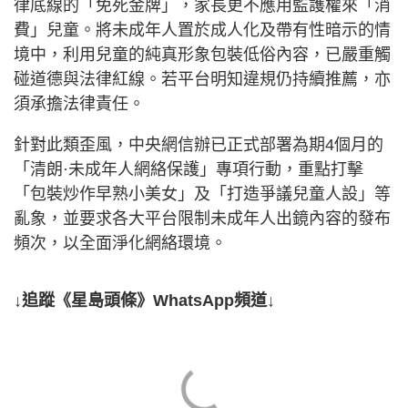
律底線的「免死金牌」，家長更不應用監護權來「消
費」兒童。將未成年人置於成人化及帶有性暗示的情
境中，利用兒童的純真形象包裝低俗內容，已嚴重觸
碰道德與法律紅線。若平台明知違規仍持續推薦，亦
須承擔法律責任。
針對此類歪風，中央網信辦已正式部署為期4個月的
「清朗·未成年人網絡保護」專項行動，重點打擊
「包裝炒作早熟小美女」及「打造爭議兒童人設」等
亂象，並要求各大平台限制未成年人出鏡內容的發布
頻次，以全面淨化網絡環境。
↓追蹤《星島頭條》WhatsApp頻道↓