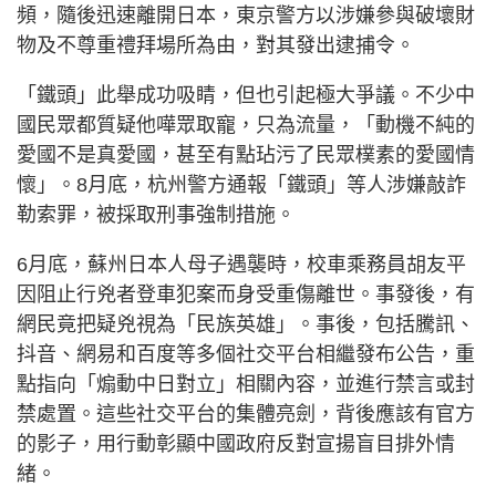
頻，隨後迅速離開日本，東京警方以涉嫌參與破壞財
物及不尊重禮拜場所為由，對其發出逮捕令。
「鐵頭」此舉成功吸睛，但也引起極大爭議。不少中
國民眾都質疑他嘩眾取寵，只為流量，「動機不純的
愛國不是真愛國，甚至有點玷污了民眾樸素的愛國情
懷」。8月底，杭州警方通報「鐵頭」等人涉嫌敲詐
勒索罪，被採取刑事強制措施。
6月底，蘇州日本人母子遇襲時，校車乘務員胡友平
因阻止行兇者登車犯案而身受重傷離世。事發後，有
網民竟把疑兇視為「民族英雄」。事後，包括騰訊、
抖音、網易和百度等多個社交平台相繼發布公告，重
點指向「煽動中日對立」相關內容，並進行禁言或封
禁處置。這些社交平台的集體亮劍，背後應該有官方
的影子，用行動彰顯中國政府反對宣揚盲目排外情
緒。