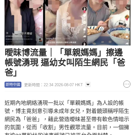
曖昧博流量｜「單親媽媽」擦邊
帳號湧現 逼幼女叫陌生網民「爸
爸」
更新時間：22:34 2026-08-07 HKT
即時中國
近期內地網絡湧現一批以「單親媽媽」為人設的帳
號，博主竟刻意引導未成年女兒，對着鏡頭稱呼陌生
網民為「爸爸」，藉此營造曖昧甚至帶有軟色情暗示
的氛圍，從而「收割」男性觀眾流量。目前，一個擁