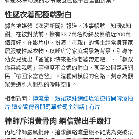
有逾33萬粉絲的涉事帳號已被平台全面封禁。
性感衣着配極端對白
據內地媒體《澎湃新聞》報道，涉事帳號「知暖&知
甜」在被封禁前，擁有33.7萬名粉絲及累積近200萬
個讚好。在影片中，扮演「母親」的博主經常身穿家
居服或性感衣物，以睡房等家庭場景為背景，引導年
幼女兒說出「爸爸你快來把你老婆帶走吧」、「叔叔
你喜歡我嗎」等極度不合適的對白，甚至公開邀請網
民「帶回家當爸爸」。這種倒模般的套路，刻意為觀
眾營造引人遐想的曖昧空間。
相關新聞：
博流量｜短裙辣妹網紅違泊逆行開啤酒拍
片 遭交警傳召開罰單並罰企訓話 | 有片
律師斥消費骨肉 網信辦出手嚴打
內地律師嚴厲批評，追求網絡流量絕不能成為突破法