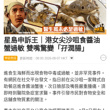
星島申訴王｜港女尖沙咀食醬油
蟹過敏 雙嘴驚變「孖潤腸」
更新時間：08:00 2026-08-07 HKT
申訴熱話
進食生海鮮而出現食物中毒或過敏，並非罕見事件。
有網民在社交平台發文，指日前在尖沙咀一家韓式自
助餐店進食醬油蟹後，次日臉部及嘴唇嚴重腫痛，須
即時到醫院急症室求醫。事件引發市民對食物安全和
店舖食物質素的關注。