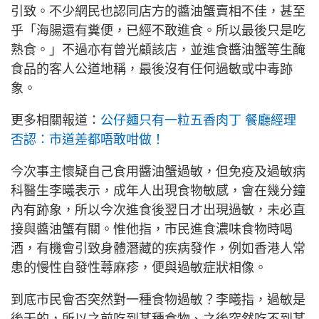
引致。不少網民也認同店方的醬油蟹賣相不佳，甚至
乎「海腸還有糞便，已經不敢進食。所以最後只是吃
熟食。」不過亦有曾光顧該店，並進食醬油蟹等生醃
食品的客人公道地稱，最後沒有任何過敏或中毒跡
象。
更多相關報道：
公仔麵只有一粒五香肉丁 餐廳經理
否認：市道差都唔敢咁做！
今次事主懷疑自己食用醬油蟹過敏，但免疫及過敏病
科醫生李曦表示，成年人出現食物敏感，會在幾分鐘
內有跡象，所以今次進食後翌日才出現過敏，未必直
接與醬油蟹有關。惟他指，市民進食濃味食物時喝
酒，有機會引致身體潛藏的疾病發作，例如香港人常
患的慢性自發性蕁麻疹，便與過敏症狀相像。
到底市民會否突然對一種食物過敏？李曦指，過敏是
後天的，所以之前吃到某種食物、之後突然吃不到某