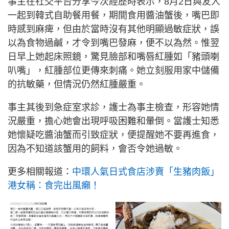
事主在社交平台分享今次經歷時表示，8月2日與友人
一起到韓式自助餐用餐，期間食用醬油蟹後，嘴巴即
時感到麻痺，但由於當時沒有其他明顯過敏症狀，誤
以為食物過鹹，才令到嘴巴發麻，便不以為然。惟翌
日早上她起床照鏡，驚見臉部和嘴唇紅腫如「豬頭喇
叭嘴」，紅腫部位更傳來刺痛。她立刻服用家中儲備
的抗敏藥，但情況仍然紅腫嚴重。
事主其後到急症室求診，護士為事主檢查，形容她情
況嚴重，擔心她會出現呼吸困難和暈倒。當護士知悉
她懷疑吃醬油蟹而引致症狀，便提醒她不要再進食，
因為不知道該蟹用的飼料，會否令她過敏。
更多相關報道：
中環人氣日式食店涉賣「生豬肉飯」
港女稱：食完出風癩！