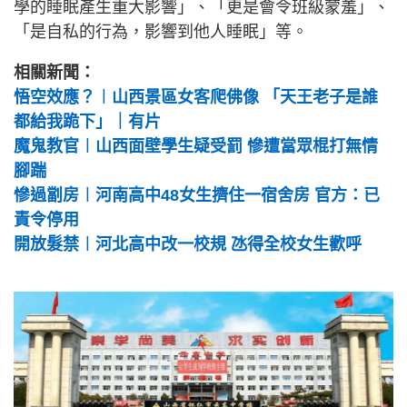
學的睡眠產生重大影響」、「更是會令班級蒙羞」、
「是自私的行為，影響到他人睡眠」等。
相關新聞：
悟空效應？︱山西景區女客爬佛像 「天王老子是誰
都給我跪下」｜有片
魔鬼教官︱山西面壁學生疑受罰 慘遭當眾棍打無情
腳踹
慘過劏房︱河南高中48女生擠住一宿舍房 官方：已
責令停用
開放髮禁︱河北高中改一校規 氹得全校女生歡呼