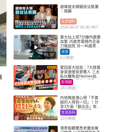
謝偉俊夫婦擬效法蔡瀾
｜周顯
投資理財
2026-08-07 06:00 HKT
黃大仙上邨7分鐘內連爆
血案 26歲男電梯內全身
刀傷送院 另一46歲男倒
斃平台
突發
01:37
6小時前
愛回家大結局｜7大綠葉
身家過億背景驚人 三太
私伙鱷魚皮Hermès拍劇
獲
蘇姐原來是半山樓后
影視圈
。
18小時前
內地媽居港心得「不要
臉的人得到一切」！分
享3方面「豁出去」有著
數 網民：你好厲害
生活百科
22小時前
港男偷聽驚悉老竇坐擁