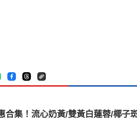
優惠合集！流心奶黃/雙黃白蓮蓉/椰子