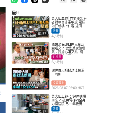
最Hit
黃大仙血案│內情曝光 死
者對噪音非常敏感 電梯
內狂斬樓上住客 返回住
所墮樓亡
突發
01:37
4小時前
陳錦鴻保護自閉兒受訪
變嗌交？ 激動反駁顏聯
武：我擔心咁又點 網民
批主持咄咄逼人
影視圈
5小時前
謝偉俊夫婦擬效法蔡瀾
｜周顯
投資理財
2026-08-07 06:00 HKT
黃大仙上邨7分鐘內連爆
血案 26歲男電梯內全身
刀傷送院 另一46歲男倒
斃平台
突發
01:37