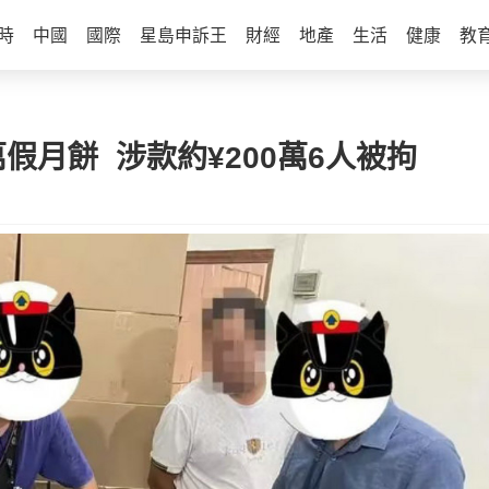
時
中國
國際
星島申訴王
財經
地產
生活
健康
教
假月餅 涉款約¥200萬6人被拘