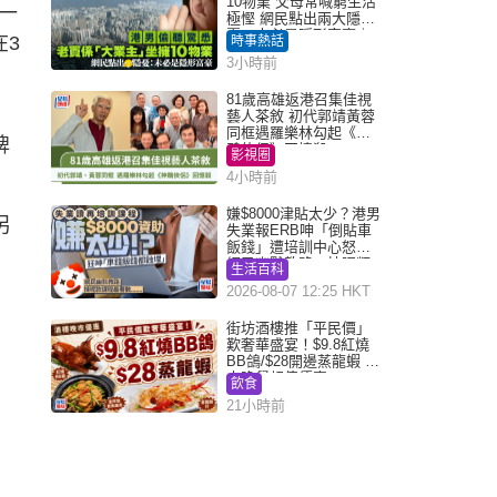
10物業 父母常喊窮生活
一
極慳 網民點出兩大隱
憂：未必是隱形富豪｜
在3
時事熱話
Juicy叮
3小時前
81歲高雄返港召集佳視
藝人茶敘 初代郭靖黃蓉
同框遇羅樂林勾起《神
牌
鵰俠侶》回憶殺
影視圈
4小時前
嫌$8000津貼太少？港男
另
失業報ERB呻「倒貼車
飯錢」遭培訓中心怒轟
網民幽默教路：揀呢類
生活百科
課程唔會蝕...
2026-08-07 12:25 HKT
街坊酒樓推「平民價」
歎奢華盛宴！$9.8紅燒
BB鴿/$28開邊蒸龍蝦 3
大晚餐超值優惠
飲食
21小時前