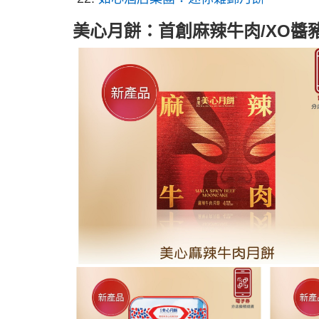
美心月餅：首創麻辣牛肉/XO醬