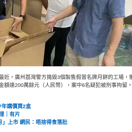
最近，廣州荔灣警方搗毀3個製售假冒名牌月餅的工場，
金額達200萬餘元（人民幣），案中6名疑犯被刑事拘留
今年講價買2盒
理｜有片
月」上市 網民：唔捨得食落肚