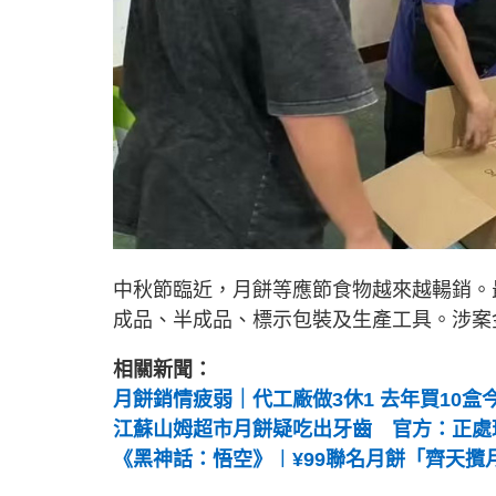
中秋節臨近，月餅等應節食物越來越輰銷。
成品、半成品、標示包裝及生產工具。涉案
相關新聞：
月餅銷情疲弱｜代工廠做3休1 去年買10盒
江蘇山姆超市月餅疑吃出牙齒 官方：正處
《黑神話：悟空》︱¥99聯名月餅「齊天攬