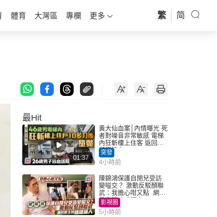
繁
简
育
體育
大灣區
專欄
更多
最Hit
黃大仙血案│內情曝光 死
者對噪音非常敏感 電梯
內狂斬樓上住客 返回住
所墮樓亡
突發
01:37
4小時前
陳錦鴻保護自閉兒受訪
變嗌交？ 激動反駁顏聯
武：我擔心咁又點 網民
批主持咄咄逼人
影視圈
5小時前