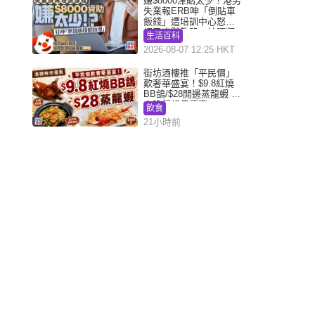
嫌$8000津貼太少？港男
失業報ERB呻「倒貼車
飯錢」遭培訓中心怒轟
網民幽默教路：揀呢類
生活百科
課程唔會蝕...
2026-08-07 12:25 HKT
街坊酒樓推「平民價」
歎奢華盛宴！$9.8紅燒
BB鴿/$28開邊蒸龍蝦 3
大晚餐超值優惠
飲食
21小時前