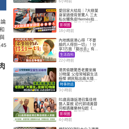
6小時前
愛回家大結局｜7大綠葉
身家過億背景驚人 三太
私伙鱷魚皮Hermès拍劇
無論
蘇姐原來是半山樓后
影視圈
和
18小時前
與
內地媽居港心得「不要
45
臉的人得到一切」！分
享3方面「豁出去」有著
數 網民：你好厲害
生活百科
22小時前
肉
港男偷聽驚悉老竇坐擁
10物業 父母常喊窮生活
極慳 網民點出兩大隱
憂：未必是隱形富豪｜
時事熱話
Juicy叮
3小時前
81歲高雄返港召集佳視
藝人茶敘 初代郭靖黃蓉
同框遇羅樂林勾起《神
鵰俠侶》回憶殺
影視圈
4小時前