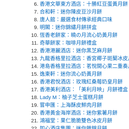
香港文華東方酒店：十勝紅豆蛋黃月餅
合和軒：迷你陳皮豆沙月餅
唐人館：嚴選食材傳承經典口味
明閣：迷你錦繡月餅拼盒
恆香老餅家：曉の月流心奶黃月餅
奇華餅家：咖啡月餅禮盒
香港港麗酒店：迷你黑芝麻月餅
九龍香格里拉酒店：香宮椰子斑蘭冰皮
港島香格里拉酒店：茗悅開心果二重奏
逸東軒：迷你流心奶黃月餅
香港君悅酒店：玫瑰紅桑莓奶皇月餅
香港美利酒店：「美利月映」月餅禮盒
Lady M：柚子芝士蛋糕月餅
嘗申匯：上海酥皮鮮肉月餅
香港黃金海岸酒店：迷你紫薯月餅
鴻福堂：果仁脆脆雙色冰皮月餅
如心酒店集團：迷你雜錦月餅