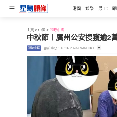
港聞
娛樂
最Hit
即
主頁
中國
即時中國
中秋節︱廣州公安搜獲逾2萬
更新時間：16:26 2024-09-09 HKT
即時中國