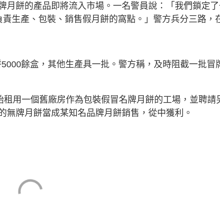
牌月餅的產品即將流入市場。一名警員說：「我們鎖定了
負責生產、包裝、銷售假月餅的窩點。」警方兵分三路，
餅5000餘盒，其他生產具一批。警方稱，及時阻截一批冒
開始租用一個舊廠房作為包裝假冒名牌月餅的工場，並聘請
的無牌月餅當成某知名品牌月餅銷售，從中獲利。