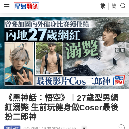
繁
简
《黑神話：悟空》︱27歲型男網
紅溺斃 生前玩健身做Coser最後
扮二郎神
更新時間：19:30 2024-09-08 HKT
即時中國