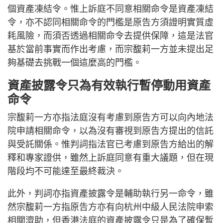
個資產凍結令。惟上訴庭不同意相關命令是資產凍結
令，亦不認同相關命令的門檻是原告方須證明實質虛
耗風險，而須否透過相關命令去提供保障，這是法官
基於當前事實而作出考慮，而宗馥莉一方並未提出足
夠基礎去挑戰一個這麼高的門檻。
資產披露令只為有效執行暫停動用資產
命令
宗馥莉一方亦指法庭沒有考慮到原告方可以向內地法
院申請相關命令，以為沒有審視到原告方提出的信託
與受託關係。惟判詞指法官已考慮到原告方給出的解
釋和專家證供，雖然上訴庭同意有重大議題，但在現
階段均不可能達至最終裁決。
此外，判詞亦指資產披露令是輔助執行另一命令，雖
然宗馥莉一方指原告方亦有向杭州中級人民法院申索
相關濟助，但香港法庭的資產披露令只是為了確保暫