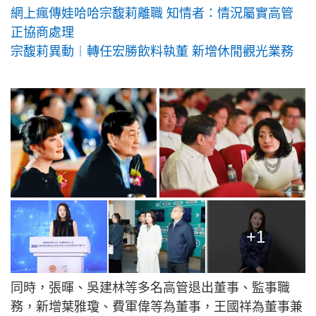
網上瘋傳娃哈哈宗馥莉離職 知情者：情況屬實高管
正協商處理
宗馥莉異動︱轉任宏勝飲料執董 新增休閒觀光業務
+1
同時，張暉、吳建林等多名高管退出董事、監事職
務，新增葉雅瓊、費軍偉等為董事，王國祥為董事兼