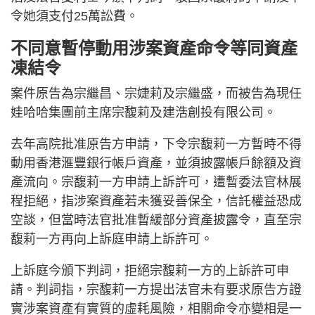
令她須支付25萬訟費。
不同意暫停動用涉案資產命令等同資產
凍結令
案件原告為宗繼昌、宗婕莉及宗繼盛，而被告為現任
娃哈哈集團前主席宗馥莉及建浩創投有限公司。
去年高院批准原告方申請，下令宗馥莉一方暫時不得
動用香港滙豐銀行帳戶資產，並須披露帳戶餘額及資
產流向。宗馥莉一方申請上訴許可，遭暫委法官林展
程拒絕，指涉案資產若未獲妥善保全，信託權益恐成
空談，但當時法官批准暫緩部分資產披露令，直至宗
馥莉一方再向上訴庭申請上訴許可。
上訴庭今頒下判詞，拒絕宗馥莉一方的上訴許可申
請。判詞指，宗馥莉一方提出法官未有要求原告方證
實涉案資產有實質的虛耗風險，相關命令亦變相是一