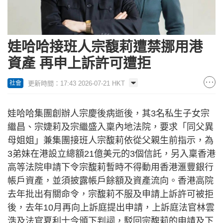
娃哈哈接班人宗馥莉遭禁挪用港
資產 再申上訴許可遭拒
更新時間：17:43 2026-07-21 HKT
社會
娃哈哈集團創辦人宗慶後病逝後，其3名私生子女宗
繼昌、宗婕莉及宗繼盛入稟內地法院，要求「同父異
母姐姐」兼集團接班人宗馥莉依從父親生前指示，為
3弟妹在港設立總額21億美元的3個信託，另入稟香港
高等法院申請下令宗馥莉暫時不得動用香港滙豐銀行
帳戶資產，並須披露帳戶餘額及資產流向。香港高院
去年批出有關命令，宗馥莉不服及申請上訴許可被拒
後，去年10月再向上訴庭提出申請，上訴庭法官林雲
浩及法官夏利士今頒下判詞，駁回宗馥莉的申請及下