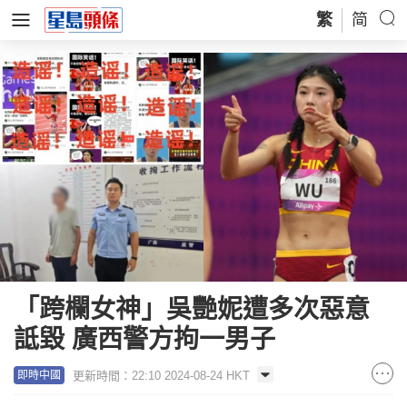
繁
简
「跨欄女神」吳艷妮遭多次惡意
詆毀 廣西警方拘一男子
更新時間：22:10 2024-08-24 HKT
即時中國