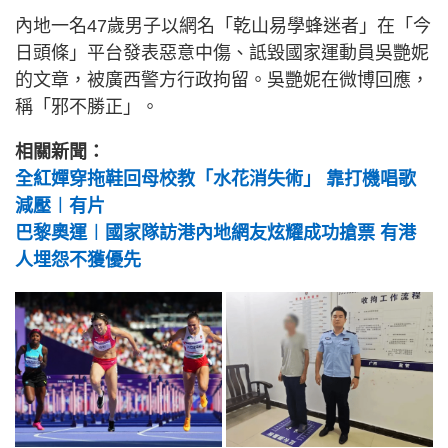
內地一名47歲男子以網名「乾山易學蜂迷者」在「今
日頭條」平台發表惡意中傷、詆毀國家運動員吳艷妮
的文章，被廣西警方行政拘留。
吳艷妮在微博回應，
稱「邪不勝正」。
相關新聞：
全紅嬋穿拖鞋回母校教「水花消失術」 靠打機唱歌
減壓︱有片
巴黎奧運︱國家隊訪港內地網友炫耀成功搶票 有港
人埋怨不獲優先