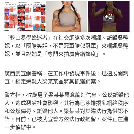
+2
「乾山易學蜂迷者」在社交網絡多次嘲諷、詆毀吳艷
妮，以「國際笑話，不是冠軍勝似冠軍」來嘲諷吳艷
妮，並且說她是「專門來拍廣告蹭熱度」。
廣西武宣網警稱，在工作中發現事件後，迅速展開調
查，鎖定嫌疑人梁某某並將其抓獲歸案。
警方指，47歲男子梁某某惡意編造信息、公然詆毀他
人，造成惡劣社會影響，其行為已涉嫌擾亂網絡秩序
和公然侮辱、詆毀他人。梁某某對其違法行為供認不
諱。目前，已被武宣警方依法行政拘留，案件正在進
一步偵辦中。