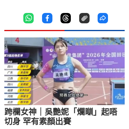
跨欄女神｜吳艷妮「爛瞓」起唔
切身 罕有素顏出賽