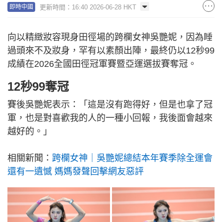
更新時間：16:40 2026-06-28 HKT
即時中國
向以精緻妝容現身田徑場的跨欄女神吳艷妮，因為睡
過頭來不及妝身，罕有以素顏出陣，最終仍以12秒99
成績在2026全國田徑冠軍賽暨亞運選拔賽奪冠。
12秒99奪冠
賽後吳艷妮表示：「這是沒有跑得好，但是也拿了冠
軍，也是對喜歡我的人的一種小回報，我後面會越來
越好的。」
相關新聞：
跨欄女神｜吳艷妮總結本年賽季除全運會
還有一遺憾 媽媽發聲回擊網友惡評