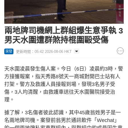
兩地牌司機網上群組爆生意爭執 3
男天水圍遭群煞持棍圍毆受傷
更新時間：05:42 2026-08-06 HKT
突發
天水圍凌晨發生傷人案。今日（6日）凌晨約3時，警
方接獲報案，指天秀路8號天一商城對開巴士站有人
打架。警方及救護人員接報到場，發現3名男子受
傷，3人均清醒，由救護車送往天水圍醫院接受治
理。
據了解，3名傷者彼此認識，其中45歲翁姓男子是一
名兩地牌司機。案發前翁男於通訊軟件「Wechat」
的一個兩地牌私家車群組內，與群組中的成員因生意