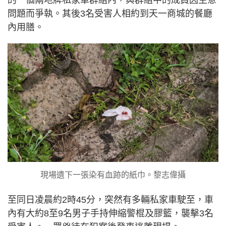
問題而爭執。其後3名受害人相約到天一商城的餐廳
內用膳。
現場遺下一張染有血跡的紙巾。黎志偉攝
至同日凌晨約2時45分，突然有多輛私家車駛至，車
內有大約8至9名男子手持伸縮警棍及膠籃，襲擊3名