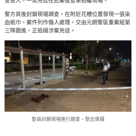
受害人。一眾兇徒在犯案後登車逃離現場。
警方其後封鎖現場調查，在附近花槽位置發現一張染
血紙巾。案件列作傷人處理，交由元朗警區重案組第
三隊跟進，正追緝涉案兇徒。
警員封鎖現場進行調查。黎志偉攝