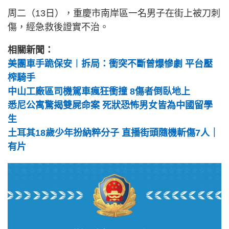
周二（13日），重慶市南岸區一名男子在街上被刀刺
傷，經急救後證實不治。
相關新聞：
美團車手跪保安︱拆局：衝突不斷曾爆慘劇 平台壓
榨騎手
中山工廠區司機駕車瘋狂衝撞 8傷者倒臥地上
悉尼公寓驚揭雙屍命案 死狀恐怖男女皆為中國留學
生
土耳其18歲少年扮納粹分子 直播街頭隨機斬傷7人｜
有片