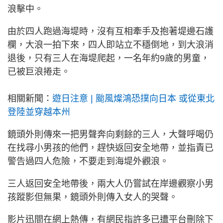
浪擊中。
由於四人跑過海堤時，沒有互相牽手及抱著堤邊石護
欄，大浪一拍下來，四人即站立不穩倒地，到大浪消
退後，只有三人在海堤爬起，一名年約9歲的男童，
已被巨浪捲走。
相關新聞：
遊日注意 | 颱風燦鴻恐撲向日本 或從東北
登陸並穿越本州
鏡頭外則傳來一把男聲奔向剩餘的三人，大聲呼喝仍
在找尋小男孩的他們，趕快返回安全地帶，並指責已
警告過四人危險，不要走到海堤外觀浪。
三人返回安全地帶後，兩大人仍嘗試在岸邊觀察小男
孩蹤影但無果，鏡頭外則傳入女人的哭聲。
影片迅間在網上熱傳，有網民指許多已遭平台刪除下