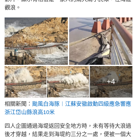
觀浪。
+4
相關新聞：
颱風白海豚︱江蘇安徽啟動四級應急響應
浙江岱山縣浪高10米
四人企圖通過海堤返回安全地方時，未有等待大浪過
後才穿越，結果走到海堤約三分之一處，便被一個大