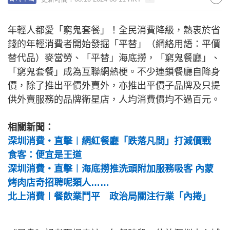
年輕人都愛「窮鬼套餐」！全民消費降級，熱衷於省
錢的年輕消費者開始發掘「平替」（網絡用語：平價
替代品）麥當勞、「平替」海底撈，「窮鬼餐廳」、
「窮鬼套餐」成為互聯網熱梗。不少連鎖餐廳自降身
價，除了推出平價外賣外，亦推出平價子品牌及只提
供外賣服務的品牌衛星店，人均消費價均不過百元。
相關新聞：
深圳消費‧直擊︱網紅餐廳「跌落凡間」打減價戰
食客：便宜是王道
深圳消費‧直擊︱海底撈推洗頭附加服務吸客 內蒙
烤肉店奇招聘呢類人……
北上消費︱餐飲業鬥平 政治局關注行業「內捲」