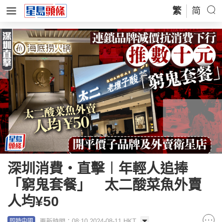
繁
简
深圳消費‧直擊︱年輕人追捧
「窮鬼套餐」 太二酸菜魚外賣
人均¥50
更新時間：08:10 2024-08-11 HKT
即時中國