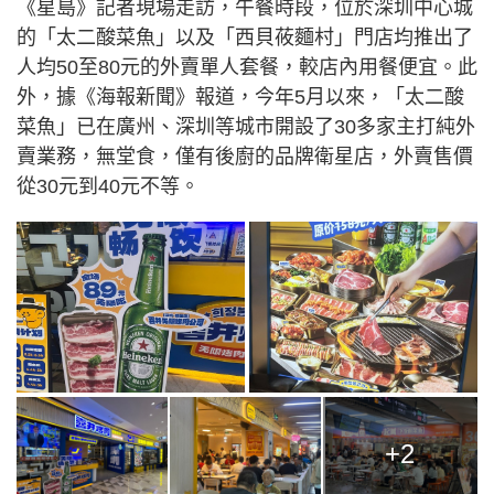
《星島》記者現場走訪，午餐時段，位於深圳中心城
的「太二酸菜魚」以及「西貝莜麵村」門店均推出了
人均50至80元的外賣單人套餐，較店內用餐便宜。此
外，據《海報新聞》報道，今年5月以來，「太二酸
菜魚」已在廣州、深圳等城市開設了30多家主打純外
賣業務，無堂食，僅有後廚的品牌衛星店，外賣售價
從30元到40元不等。
+2