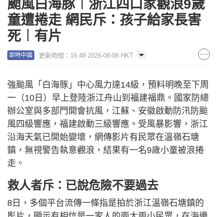
颱風白海豚︱浙江四口家觀浪9歲
童遭捲走 網民斥：孩子給家長害
死︱有片
更新時間：16:49 2026-08-08 HKT
即時中國
強颱風「白海豚」中心風力達14級，預料明晚至下周
一（10日）早上登陸浙江舟山到福建福鼎。國家防總
辦公室與多部門開會抗風，江蘇、安徽啟動防汛防颱
風四級響應，福建啟動三級響應。受風暴影響，浙江
沿海天氣已開始變壞，網傳影片有民眾在溫嶺石塘
鎮，無視警告執意觀浪，結果有一名9歲小童被浪捲
走。
救人者斥：已說危險不要過去
8日，多個平台流傳一條指是拍於浙江溫嶺石塘鎮的
影片，顯示有相信是一家人的兩大兩小民眾，在海邊