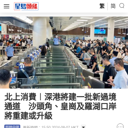
繁
简
北上消費︱深港將建一批新過境
通道 沙頭角、皇崗及羅湖口岸
將重建或升級
更新時間：15:50 2024-08-07 HKT
即時中國