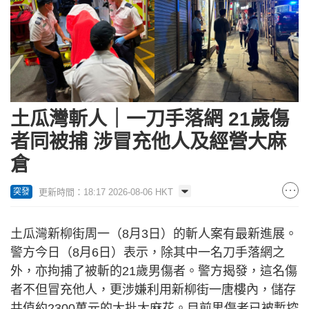
土瓜灣斬人｜一刀手落網 21歲傷
者同被捕 涉冒充他人及經營大麻
倉
更新時間：18:17 2026-08-06 HKT
突發
土瓜灣新柳街周一（8月3日）的斬人案有最新進展。
警方今日（8月6日）表示，除其中一名刀手落網之
外，亦拘捕了被斬的21歲男傷者。警方揭發，這名傷
者不但冒充他人，更涉嫌利用新柳街一唐樓內，儲存
共值約2300萬元的大批大麻花。目前男傷者已被暫控