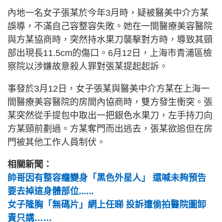
內地一名女子張某於今年3月時，疑被醫美中介方某
誤導，不滿自己容整容失敗。她在一間醫療美容醫院
與方某協商時，突然持水果刀襲擊對方時，導致其頸
部出現長11.5cm的傷口。6月12日，上海市青浦區檢
察院以涉嫌故意殺人罪對張某提起起訴。
事發於3月12日，女子張某與醫美中介方某在上海一
間醫療美容醫院的房間內協商時，雙方發生衝突。張
某突然從手提包中取出一把銀色水果刀，左手持刀向
方某頸前劃過。方某奪門而出逃去，張某欲追但在房
門被其他工作人員制伏。
相關新聞：
帥哥因有整容癮變身「黑色外星人」 還喊未夠預告
要去掉這身體部位......
女子隆胸「無碼片」網上任睇 投訴遭偷拍醫院圖卸
責只講……