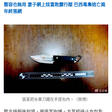
整容也無用 妻子網上炫富敗露行蹤 巴西毒梟逃亡兩
年終落網
張某把水果刀藏在手提包內。（微博）
警方接報後到場，將張某拘捕。方某經過止血包紮