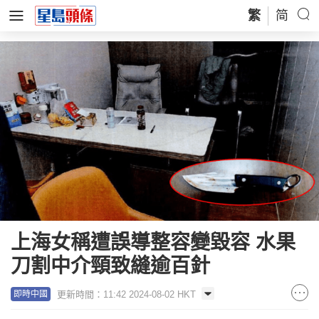
繁
简
上海女稱遭誤導整容變毀容 水果
刀割中介頸致縫逾百針
更新時間：11:42 2024-08-02 HKT
即時中國