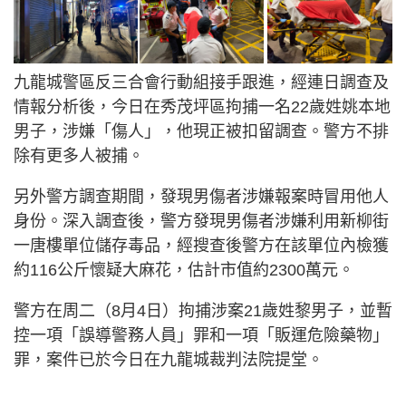
九龍城警區反三合會行動組接手跟進，經連日調查及
情報分析後，今日在秀茂坪區拘捕一名22歲姓姚本地
男子，涉嫌「傷人」，他現正被扣留調查。警方不排
除有更多人被捕。
另外警方調查期間，發現男傷者涉嫌報案時冒用他人
身份。深入調查後，警方發現男傷者涉嫌利用新柳街
一唐樓單位儲存毒品，經搜查後警方在該單位內檢獲
約116公斤懷疑大麻花，估計市值約2300萬元。
警方在周二（8月4日）拘捕涉案21歲姓黎男子，並暫
控一項「誤導警務人員」罪和一項「販運危險藥物」
罪，案件已於今日在九龍城裁判法院提堂。