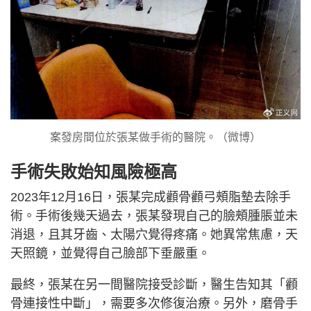
案發房間位於張某做手術的醫院。（微博）
手術失敗始知風險極高
2023年12月16日，張某完成顴骨顴弓頰脂墊去除手
術。手術後幾天過去，張某發現自己的臉頰腫脹並未
消退，且其牙齒、太陽穴覺得疼痛。她異常焦慮，天
天照鏡，並覺得自己臉部下垂嚴重。
最終，張某在另一間醫院接受診斷，醫生告知其「顴
骨連接性中斷」，需要多次修復治療。另外，磨骨手