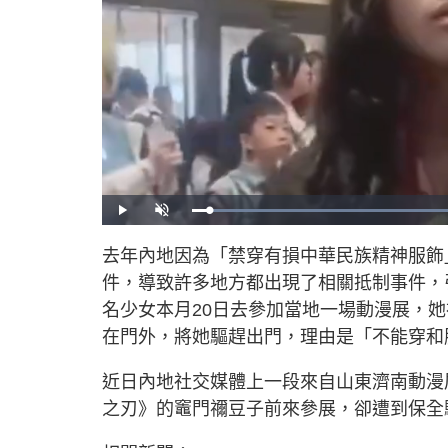
P
U
l
n
a
m
y
u
去年內地因為「禁穿有損中華民族精神服飾
t
e
件，導致許多地方都出現了相關抵制事件，引
名少女本月20日去參加當地一場動漫展，
在門外，將她驅趕出門，理由是「不能穿和
近日內地社交媒體上一段來自山東濟南動漫展的
之刃》的竈門禰豆子前來參展，卻遭到保全