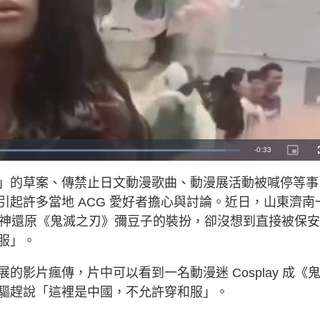
R
-
0:33
L
P
o
i
a
c
e
d
t
」的草案、傳禁止日文動漫歌曲、動漫展活動被喊停等事
e
u
d
r
m
:
e
起許多當地 ACG 愛好者擔心與討論。近日，山東濟南
9
-
6
i
a
.
n
她神還原《鬼滅之刃》彌豆子的裝扮，卻沒想到直接被保
4
-
8
P
i
服」。
%
i
c
t
n
u
r
影片瘋傳，片中可以看到一名動漫迷 Cosplay 成《
e
i
驅趕說「這裡是中國，不允許穿和服」。
n