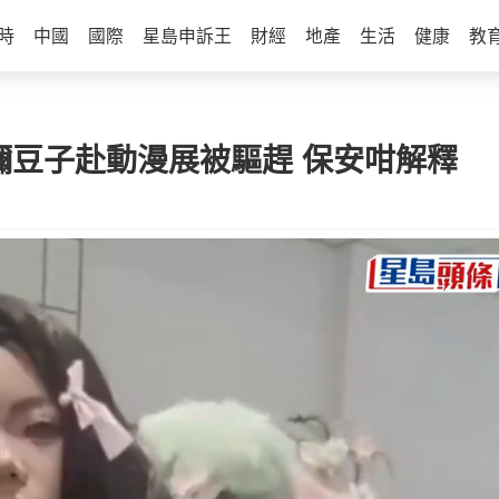
時
中國
國際
星島申訴王
財經
地產
生活
健康
教
禰豆子赴動漫展被驅趕 保安咁解釋