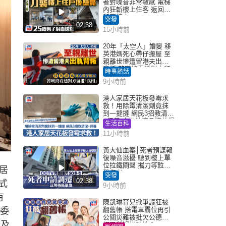
者對噪音非常敏感 電梯
內狂斬樓上住客 返回住
所墮樓亡
突發
02:38
15小時前
20年「太空人」婚變 移
英港媽死心帶仔搬屋 至
親離世慘遭留港夫出軌
背叛 苦嘆終看透對方留
時事熱話
港「真相」｜Juicy叮
9小時前
港人家居天花板發霉求
救！用除霉清潔劑竟抹
到一撻撻 網民3招教清潔
+保養 本地油漆品牌曾提
生活百科
醒勿用1物防變色
11小時前
黃大仙血案│死者預謀報
復噪音滋擾 聽到樓上單
位拉鐵閘聲 攜刀等𨋢伏
居
擊傷者
突發
02:38
式
9小時前
有
陳凱琳育兒掀爭議狂被
，委
翻舊帳 搭電車霸位再引
公關災難被批欠公德心
條及
網民質疑扮貼地？