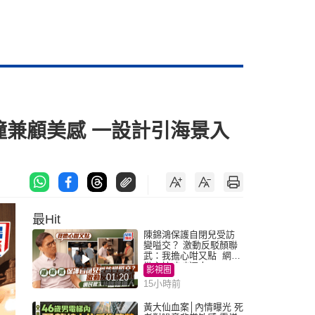
撞兼顧美感 一設計引海景入
最Hit
陳錦鴻保護自閉兒受訪
變嗌交？ 激動反駁顏聯
武：我擔心咁又點 網民
批主持咄咄逼人
影視圈
01:20
15小時前
黃大仙血案│內情曝光 死