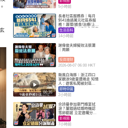
影視圈
。
5小時前
長者社區服務券｜每月
$541換過萬元社區券服
務！護理/膳食/治療/上門
或中心任揀 1條件免資產
玄
生活百科
審查（附申請資格及教
14小時前
學）
謝偉俊夫婦擬效法蔡瀾
｜周顯
投資理財
2026-08-07 06:00 HKT
颱風白海豚︱浙江四口
家觀浪9歲童遭捲走 知情
人：遊客私闖被封區域
︱有片
即時中國
00:35
2小時前
佘詩曼參加豪門婚宴拭
淚？屢錯過結婚時機認
雪卵都遲 立定遺囑分派
財產
影視圈
7小時前