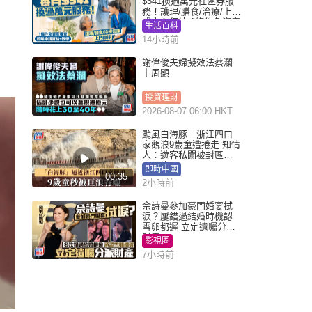
$541換過萬元社區券服
務！護理/膳食/治療/上門
或中心任揀 1條件免資產
生活百科
審查（附申請資格及教
14小時前
學）
謝偉俊夫婦擬效法蔡瀾
｜周顯
投資理財
2026-08-07 06:00 HKT
颱風白海豚︱浙江四口
家觀浪9歲童遭捲走 知情
人：遊客私闖被封區域
︱有片
即時中國
00:35
2小時前
佘詩曼參加豪門婚宴拭
淚？屢錯過結婚時機認
雪卵都遲 立定遺囑分派
財產
影視圈
7小時前