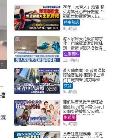
20年「太空人」婚變 移
英港媽死心帶仔搬屋 至
親離世慘遭留港夫出軌
背叛 苦嘆終看透對方留
時事熱話
港「真相」｜Juicy叮
9小時前
港人家居天花板發霉求
救！用除霉清潔劑竟抹
到一撻撻 網民3招教清潔
+保養 本地油漆品牌曾提
生活百科
醒勿用1物防變色
11小時前
F
u
黃大仙血案│死者預謀報
l
復噪音滋擾 聽到樓上單
l
s
位拉鐵閘聲 攜刀等𨋢伏
c
擊傷者
r
突發
一
e
02:38
e
9小時前
n
安擋
陳凱琳育兒掀爭議狂被
翻舊帳 搭電車霸位再引
公關災難被批欠公德心
網民質疑扮貼地？
鬼滅
影視圈
5小時前
長者社區服務券｜每月