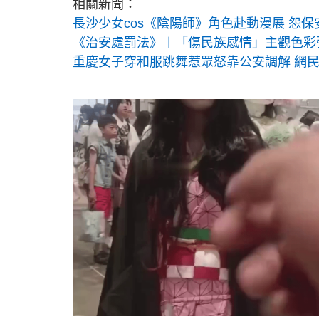
相關新聞：
長沙少女cos《陰陽師》角色赴動漫展 怨
《治安處罰法》︱「傷民族感情」主觀色彩
重慶女子穿和服跳舞惹眾怒靠公安調解 網