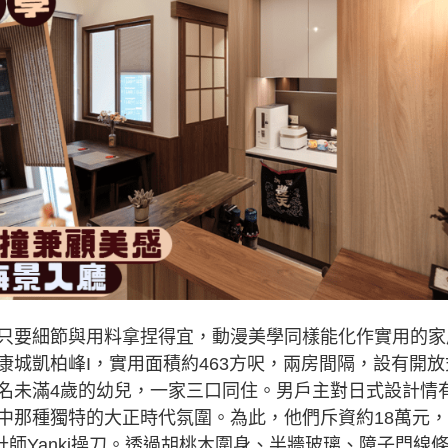
只要細節與用料拿捏得宜，動漫美學同樣能化作實用的家
城凱柏峰I，實用面積約463方呎，兩房間隔，設有開放
名未滿4歲的幼兒，一家三口同住。男戶主對日式設計情
中那種獨特的大正時代氛圍。為此，他們斥資約18萬元
tudio的室內設計師Yanki操刀。透過胡桃木圍身、半牆玻璃、障子門線