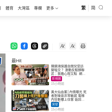
繁
简
育
體育
大灣區
專欄
更多
最Hit
陳錦鴻保護自閉兒受訪
變嗌交？ 激動反駁顏聯
武：我擔心咁又點 網民
批主持咄咄逼人
影視圈
01:20
15小時前
黃大仙血案│內情曝光 死
者對噪音非常敏感 電梯
內狂斬樓上住客 返回住
所墮樓亡
突發
02:38
15小時前