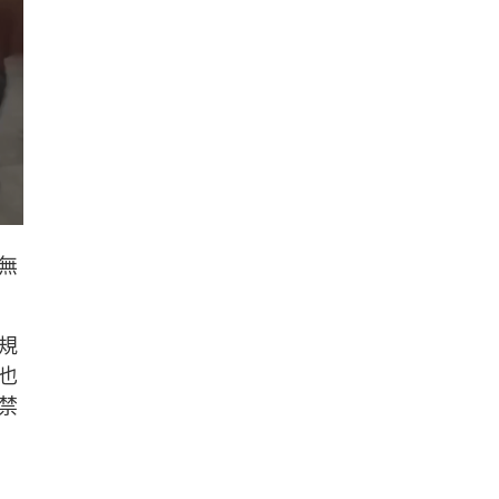
無
規
也
禁