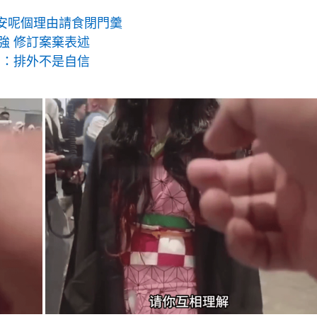
g
保安呢個理由請食閉門羹
T
強 修訂案棄表述
i
民：排外不是自信
m
e