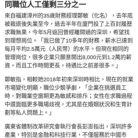
同職位人工僅剩三分之一
來自福建漳州的35歲財務經理鄭敏（化名），去年底
被裁退後失業至今，過去半年在廈門投了上百封履歷
求職無果，今年5月返回曾經離開過的深圳，希望找
到理想崗位。「我已做了10多年的財務，薪水已達到
每月平均2.5萬元（人民幣）的水平。但現在相同的
管理崗位，很多企業只願意開出8,000元到1.2萬的薪
資，而且工作時間更長，待遇比之前差很多。」
鄭敏指，相較她2018年初來深圳時相比，現在的就業
市場變化明顯，職位少競爭劇，「企業在挑選員工
時，對職業空窗期更為敏感和排斥；女性在求職過程
中還面臨更多職場歧視，尤其是在婚姻狀況和生育計
劃等私人問題上。」
廣東省體制改革研究會執行會長彭澎指出，深圳許多
產業，特別是金融和科技行業，不僅服務於中國市