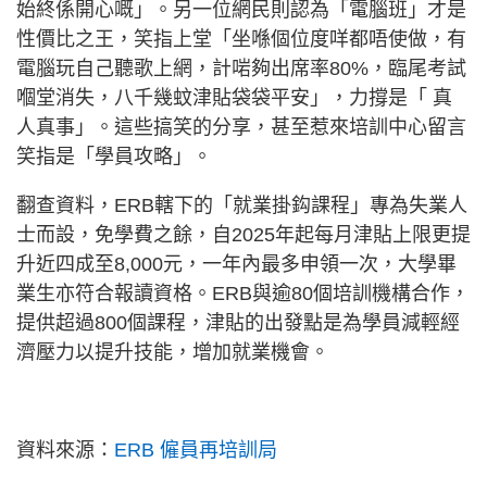
始終係開心嘅」。另一位網民則認為「電腦班」才是
性價比之王，笑指上堂「坐喺個位度咩都唔使做，有
電腦玩自己聽歌上網，計啱夠出席率80%，臨尾考試
嗰堂消失，八千幾蚊津貼袋袋平安」，力撐是「 真
人真事」。這些搞笑的分享，甚至惹來培訓中心留言
笑指是「學員攻略」。
翻查資料，ERB轄下的「就業掛鈎課程」專為失業人
士而設，免學費之餘，自2025年起每月津貼上限更提
升近四成至8,000元，一年內最多申領一次，大學畢
業生亦符合報讀資格。ERB與逾80個培訓機構合作，
提供超過800個課程，津貼的出發點是為學員減輕經
濟壓力以提升技能，增加就業機會。
資料來源：
ERB 僱員再培訓局