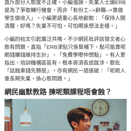
直斥部分人態度不正確。小編強調，失業人士讀ERB
是為了爭取轉行機會，而非「有份工-->辭職-->靠做
學生做收入」。小編更語重心長地勸勉：「保持人間
清醒，好嗎？失業不可怕，可怕嘅係想法走樣。」
小編的帖文引起廣泛共鳴。不少網民批評該發文者心
態有問題，直指「ERB津貼只係幫補下，點可能靠呢
啲錢賺錢維持生計」、「免費學嘢仲想點」。有人更
指出，培訓機構區區有，根本毋須長途跋涉，狠批
「話蝕車錢先戇居」。亦有網民一語道破：「呢啲人
會長期失業，係心態問題。」
網民幽默教路 揀呢類課程唔會蝕？