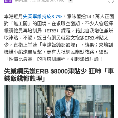
更新時間：12:25 2026-08-07 HKT
飲食
本港近月
失業率維持於3.7%
，意味著逾14.1萬人正面
對「無工開」的困境。在求職空窗期，不少人會選擇
報讀僱員再培訓局（ERB）課程，藉此自我增值兼賺
取津貼。不過，近日有網民就發文抱怨ERB津貼太
少，直指上堂連「車錢飯錢都蝕埋」，結果引來培訓
機構小編炮轟反擊，更有大批網民幽默教路，盤點
「性價比最高」的再培訓課程，引起熱烈討論！
失業網民嫌ERB $8000津貼少 狂呻「車
錢飯錢都蝕埋」