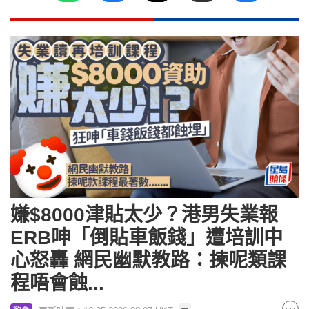
嫌$8000津貼太少？港男失業報
ERB呻「倒貼車飯錢」遭培訓中
心怒轟 網民幽默教路：揀呢類課
程唔會蝕...