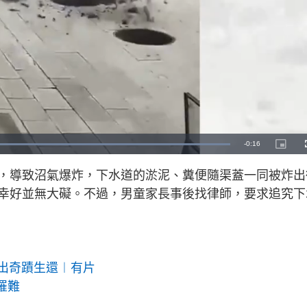
R
-
0:16
L
P
o
i
a
c
e
d
t
，導致沼氣爆炸，下水道的淤泥、糞便隨渠蓋一同被炸出
e
u
d
r
m
:
e
幸好並無大礙。不過，男童家長事後找律師，要求追究下
1
-
0
i
a
0
n
.
-
0
P
i
0
i
%
c
t
n
u
r
e
而出奇蹟生還︱有片
i
罹難
n