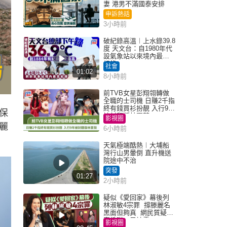
妻 港男不滿國泰安排
申訴熱話
3小時前
破紀錄高溫︱上水錄39.8
度 天文台：自1980年代
設氣象站以來境內最高
紀錄
社會
01:02
8小時前
前TVB女星彭翔翎轉做
全職的士司機 日賺2千指
終有錢買衫扮靚 入行9年
保
被封翻版林夏薇
影視圈
麗
6小時前
天氣極端酷熱︱大埔船
灣行山男暈倒 直升機送
院途中不治
突發
01:27
2小時前
疑似《愛回家》幕後列
林淑敏4宗罪 撐滕麗名
黑面但夠真 網民質疑：
真係咁一早被雪
影視圈