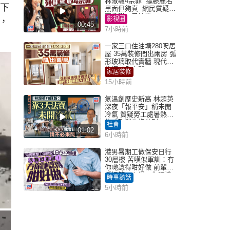
林淑敏4宗罪 撐滕麗名
入下
黑面但夠真 網民質疑：
真係咁一早被雪
影視圈
，
00:45
7小時前
一家三口住油塘280呎居
屋 35萬裝修間出兩房 弧
形玻璃取代實牆 現代神
枱櫃融入玄關
家居裝修
15小時前
氣溫創歷史新高 林超英
深夜「報平安」稱未開
冷氣 質疑勞工處暑熱警
告「取消也沒分別」
社會
01:02
6小時前
港男暑期工做保安日行
30層樓 苦嘆似軍訓：冇
你哋諗得咁好做 前輩傳
授搵筍工心得：你唔識
時事熱話
揀盤啫｜Juicy叮
5小時前