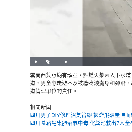
P
U
l
n
a
m
y
u
雲南西雙版納有頑童，點燃火柴丟入下水道
t
e
道，男童亦走避不及被穢物濺滿身和彈飛，
道管理單位的責任。
相關新聞:
四川男子DIY修理沼氣管線 被炸飛破屋頂
四川養豬場集體沼氣中毒 化糞池救出7人全