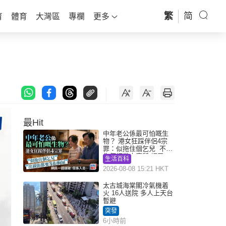
繁
简
育
體育
大灣區
專欄
更多
最Hit
中年老公係最可怕嘅生
物？ 港女狂踩伴侶4宗
罪：似拖住個乞兒 不解
為何經常去廁所 網民一
生活百科
語道破
2026-08-08 15:21 HKT
太古城海棠閣冷氣機着
火 16人送院 多人上天台
暫避
突發
6小時前