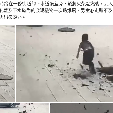
g
當時蹲在一條街道的下水道渠蓋旁，疑將火柴點燃後，丟
T
孔蓋及下水道內的淤泥穢物一次過爆飛，男童亦走避不及
i
逃出鏡頭外。
m
e