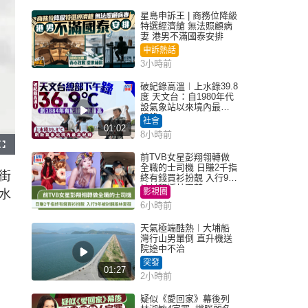
星島申訴王 | 商務位降級
特選經濟艙 無法照顧病
妻 港男不滿國泰安排
申訴熱話
3小時前
破紀錄高溫︱上水錄39.8
度 天文台：自1980年代
設氣象站以來境內最高
紀錄
社會
01:02
8小時前
F
u
前TVB女星彭翔翎轉做
l
全職的士司機 日賺2千指
l
街
s
終有錢買衫扮靚 入行9年
c
被封翻版林夏薇
r
影視圈
水
e
e
6小時前
n
天氣極端酷熱︱大埔船
灣行山男暈倒 直升機送
院途中不治
突發
01:27
2小時前
疑似《愛回家》幕後列