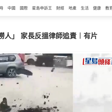
時
中國
國際
星島申訴王
財經
地產
生活
健康
教
撈人」 家長反搵律師追責︱有片