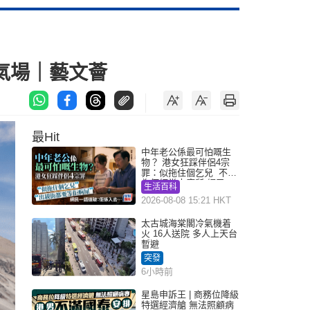
氣場｜藝文薈
最Hit
中年老公係最可怕嘅生
物？ 港女狂踩伴侶4宗
罪：似拖住個乞兒 不解
為何經常去廁所 網民一
生活百科
語道破
2026-08-08 15:21 HKT
太古城海棠閣冷氣機着
火 16人送院 多人上天台
暫避
突發
6小時前
星島申訴王 | 商務位降級
特選經濟艙 無法照顧病