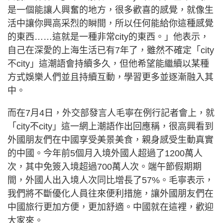
是一個能讓人興奮的地方，很多歡喜的感覺，就像生
活中讓你興高采烈的瞬間，所以任何能給你這種感覺
的東西……這就是一種非常city的東西。」他表示，
自己在深愛的上海生活已有7年了，雖然不確定「city
不city」這潮語會持續多久，但他希望能繼續以某種
方式娛樂人們並且持續互動，學習更多並逐漸融入其
中。
而在7月4日，外交部發言人毛寧在例行記者會上，就
「city不city」這一網上潮語作出回應稱，很高興看到
外國朋友們在中國享受美景美食，親身感受生動真實
的中國。今年前5個月入境外國人超過了1200萬人
次，其中免簽入境超過700萬人次。端午節假期期
間，外國人出入境人次同比增長了57%。毛寧表示，
我們將不斷優化人員往來便利措施，讓外國朋友們在
中國旅行更加方便，更加舒適。中國就在這裡，歡迎
大家來。