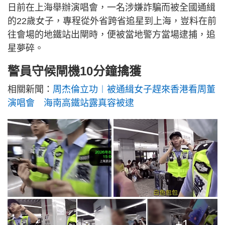
日前在上海舉辦演唱會，一名涉嫌詐騙而被全國通緝
的22歲女子，專程從外省跨省追星到上海，豈料在前
往會場的地鐵站出閘時，便被當地警方當場逮捕，追
星夢碎。
警員守候閘機10分鐘擒獲
相關新聞：
周杰倫立功︱被通緝女子趕來香港看周董
演唱會 海南高鐵站露真容被逮
+1