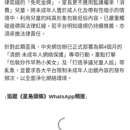
律底線的「免死金牌」，家長更不應用監護權來「消
費」兒童。將未成年人置於成人化及帶有性暗示的情
境中，利用兒童的純真形象包裝低俗內容，已嚴重觸
碰道德與法律紅線。若平台明知違規仍持續推薦，亦
須承擔法律責任。
針對此類歪風，中央網信辦已正式部署為期4個月的
「清朗·未成年人網絡保護」專項行動，重點打擊
「包裝炒作早熟小美女」及「打造爭議兒童人設」等
亂象，並要求各大平台限制未成年人出鏡內容的發布
頻次，以全面淨化網絡環境。
↓追蹤《星島頭條》WhatsApp頻道↓