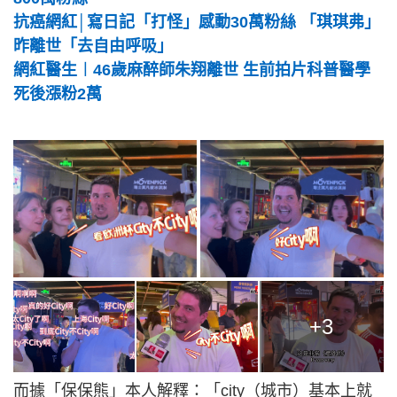
抗癌網紅│寫日記「打怪」感動30萬粉絲 「琪琪弗」
昨離世「去自由呼吸」
網紅醫生︱46歲麻醉師朱翔離世 生前拍片科普醫學
死後漲粉2萬
+3
而據「保保熊」本人解釋：「city（城市）基本上就