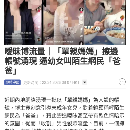
曖昧博流量｜「單親媽媽」擦邊
帳號湧現 逼幼女叫陌生網民「爸
爸」
更新時間：22:34 2026-08-07 HKT
即時中國
近期內地網絡湧現一批以「單親媽媽」為人設的帳
號，博主竟刻意引導未成年女兒，對着鏡頭稱呼陌生
網民為「爸爸」，藉此營造曖昧甚至帶有軟色情暗示
的氛圍，從而「收割」男性觀眾流量。目前，一個擁