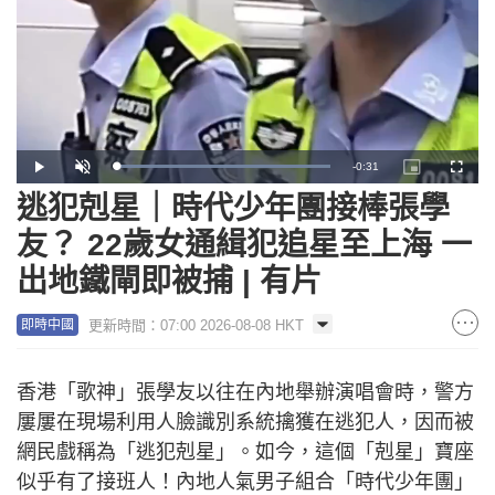
Remaining
-
0:31
Loaded
:
Play
Unmute
Picture-
Fullscr
100.00%
in-
Picture
逃犯剋星｜時代少年團接棒張學
Time
友？ 22歲女通緝犯追星至上海 一
出地鐵閘即被捕 | 有片
更新時間：07:00 2026-08-08 HKT
即時中國
香港「歌神」張學友以往在內地舉辦演唱會時，警方
屢屢在現場利用人臉識別系統擒獲在逃犯人，因而被
網民戲稱為「逃犯剋星」。如今，這個「剋星」寶座
似乎有了接班人！內地人氣男子組合「時代少年團」