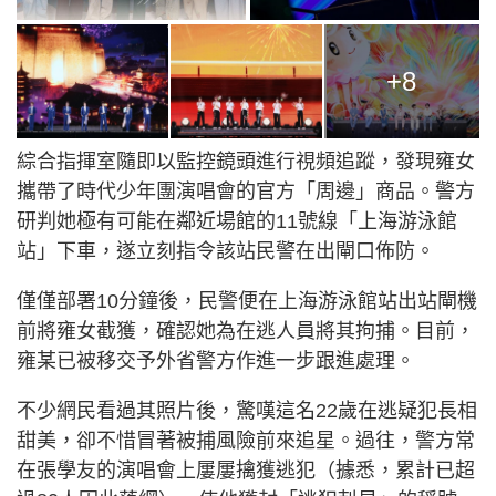
+8
綜合指揮室隨即以監控鏡頭進行視頻追蹤，發現雍女
攜帶了時代少年團演唱會的官方「周邊」商品。警方
研判她極有可能在鄰近場館的11號線「上海游泳館
站」下車，遂立刻指令該站民警在出閘口佈防。
僅僅部署10分鐘後，民警便在上海游泳館站出站閘機
前將雍女截獲，確認她為在逃人員將其拘捕。目前，
雍某已被移交予外省警方作進一步跟進處理。
不少網民看過其照片後，驚嘆這名22歲在逃疑犯長相
甜美，卻不惜冒著被捕風險前來追星。過往，警方常
在張學友的演唱會上屢屢擒獲逃犯（據悉，累計已超