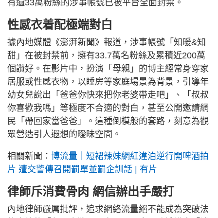
有逾33萬粉絲的涉事帳號已被平台全面封禁。
性感衣着配極端對白
據內地媒體《澎湃新聞》報道，涉事帳號「知暖&知
甜」在被封禁前，擁有33.7萬名粉絲及累積近200萬
個讚好。在影片中，扮演「母親」的博主經常身穿家
居服或性感衣物，以睡房等家庭場景為背景，引導年
幼女兒說出「爸爸你快來把你老婆帶走吧」、「叔叔
你喜歡我嗎」等極度不合適的對白，甚至公開邀請網
民「帶回家當爸爸」。這種倒模般的套路，刻意為觀
眾營造引人遐想的曖昧空間。
相關新聞：
博流量｜短裙辣妹網紅違泊逆行開啤酒拍
片 遭交警傳召開罰單並罰企訓話 | 有片
律師斥消費骨肉 網信辦出手嚴打
內地律師嚴厲批評，追求網絡流量絕不能成為突破法