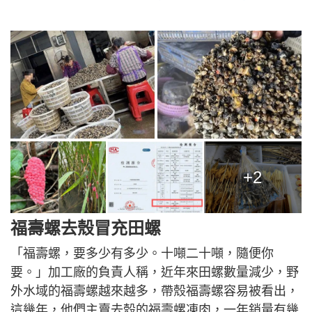
+2
福壽螺去殼冒充田螺
「福壽螺，要多少有多少。十噸二十噸，隨便你
要。」加工廠的負責人稱，近年來田螺數量減少，野
外水域的福壽螺越來越多，帶殼福壽螺容易被看出，
這幾年，他們主賣去殼的福壽螺凍肉，一年銷量有幾