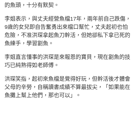
的魚頭，十分有默契。
李姐表示，與丈夫經營魚檔17年，兩年前自己跌傷，
9歲的女兒即自告奮勇出來檔口幫忙，丈夫起初也怕
危險，不准洪琛拿起魚刀幹活，但她卻私下拿已死的
魚練手，學習劏魚。
李姐直言懂事的洪琛是來報恩的寶貝，現在劏魚的技
巧已純熟得如老師傅。
洪琛笑指，起初來魚檔是覺得好玩，但幹活後才體會
父母的辛勞，自稱讀書成績不算最拔尖，「如果能在
魚攤上幫上他們，那也可以」。