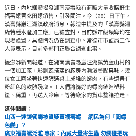
近日，內地媒體揭發湖南漢壽縣有商販大量收購野生
福壽螺冒充田螺銷售，引發關注。今（28）日下午，
漢壽縣巖汪湖鎮政府消息，報道中提及的「漢壽縣湘
緣特種水產加工廠」已被查封，目前縣市級領導均在
現場處置，具體情況仍在調查中。常德市市監局工作
人員表示，目前多部門正聯合調查此事。
據澎湃新聞報道，在湖南漢壽縣巖汪湖鎮黃蘆山村的
一個加工廠，彩鋼瓦搭建的廠房內瀰漫著腥臭味，幾
位女工圍坐著快速篩選桌上成堆的螺肉，有些還帶有
粉紅色的軟體殘塊。工人們將篩好的螺肉鏟進塑料
筐、稱重，再送入冷庫，等待廠家的貨車整箱拉走。
延伸閱讀：
山西一連鎖餐廳被質疑賣福壽螺 網民為何「聞螺
色變」？
廣東福壽螺泛濫 專家：內藏大量寄生蟲 勿觸碰把玩