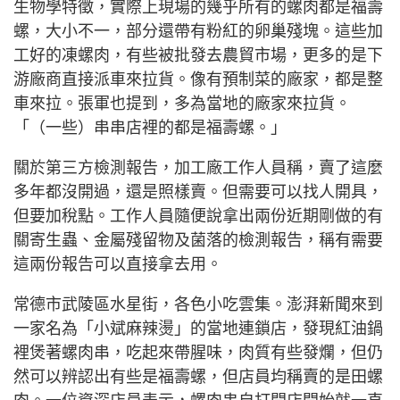
生物學特徵，實際上現場的幾乎所有的螺肉都是福壽
螺，大小不一，部分還帶有粉紅的卵巢殘塊。這些加
工好的凍螺肉，有些被批發去農貿市場，更多的是下
游廠商直接派車來拉貨。像有預制菜的廠家，都是整
車來拉。張軍也提到，多為當地的廠家來拉貨。
「（一些）串串店裡的都是福壽螺。」
關於第三方檢測報告，加工廠工作人員稱，賣了這麼
多年都沒開過，還是照樣賣。但需要可以找人開具，
但要加稅點。工作人員隨便說拿出兩份近期剛做的有
關寄生蟲、金屬殘留物及菌落的檢測報告，稱有需要
這兩份報告可以直接拿去用。
常德市武陵區水星街，各色小吃雲集。澎湃新聞來到
一家名為「小斌麻辣燙」的當地連鎖店，發現紅油鍋
裡煲著螺肉串，吃起來帶腥味，肉質有些發爛，但仍
然可以辨認出有些是福壽螺，但店員均稱賣的是田螺