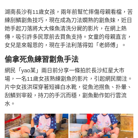
湖南長沙有11歲女孩，兩年前幫忙摔傷母親看檔，苦
練刮鱗劏魚技巧，現在成為刀法嫻熟的劏魚妹，近日
她手起刀落將大大條魚清洗分屍的影片，在網上熱
傳，吸引許多民眾前去買魚支持。女童的母親直言，
女兒是來報恩的，現在手法利落得如「老師傅」。
偷拿死魚練習劏魚手法
網民「yao某」兩日前分享一條拍於長沙紅星大市
場，一名11歲女孩熟練劏魚的影片，引起網民關注。
片中女孩洪琛穿著短褲白水靴，從魚池撈魚、扑暈、
刮鱗到宰殺，持刀的手沉而穩，劏魚動作如行雲流
水。