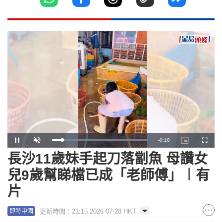
Remaining
-
0:17
Loaded
:
Pause
Unmute
Picture-
Fullscr
100.00%
in-
Picture
長沙11歲妹手起刀落劏魚 母讚女
Time
兒9歲幫睇檔已成「老師傅」︱有
片
更新時間：21:15 2026-07-28 HKT
即時中國