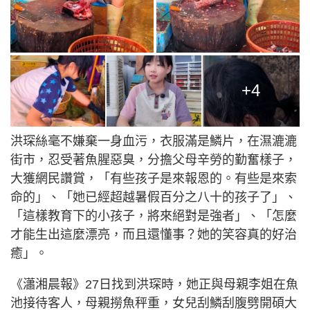
+4
洪琛絲毫不嫌棄一身血污，衣服滿是鱗片，在濕漉漉
街市，忍受著魚腥惡臭，分擔父母辛勞的勤奮樣子，
大獲網民讚賞，「有些孩子是來報恩的。有些是來索
命的」、「她已經超越暑假百分之八十的孩子了」、
「這樣教育下的小孩子，將來絕對是強者」、「怎麼
才能生出這麼漂亮，而且還懂事？她的笑容真的好治
癒」。
《瀟湘晨報》27日找到洪琛時，她正與母親李姐在魚
池接待客人，母親撈魚秤重，女兒刮鱗刮腹劈開碩大