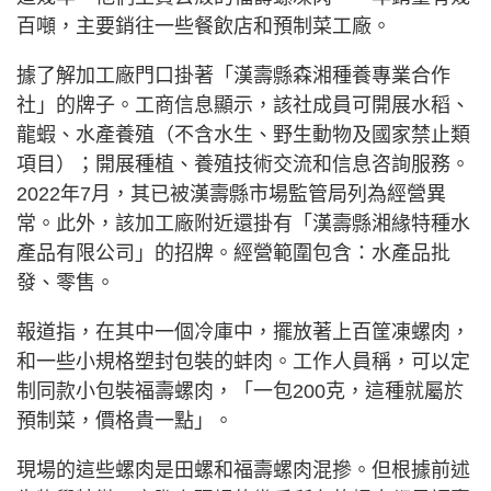
百噸，主要銷往一些餐飲店和預制菜工廠。
據了解加工廠門口掛著「漢壽縣森湘種養專業合作
社」的牌子。工商信息顯示，該社成員可開展水稻、
龍蝦、水產養殖（不含水生、野生動物及國家禁止類
項目）；開展種植、養殖技術交流和信息咨詢服務。
2022年7月，其已被漢壽縣市場監管局列為經營異
常。此外，該加工廠附近還掛有「漢壽縣湘緣特種水
產品有限公司」的招牌。經營範圍包含：水產品批
發、零售。
報道指，在其中一個冷庫中，擺放著上百筐凍螺肉，
和一些小規格塑封包裝的蚌肉。工作人員稱，可以定
制同款小包裝福壽螺肉，「一包200克，這種就屬於
預制菜，價格貴一點」。
現場的這些螺肉是田螺和福壽螺肉混摻。但根據前述