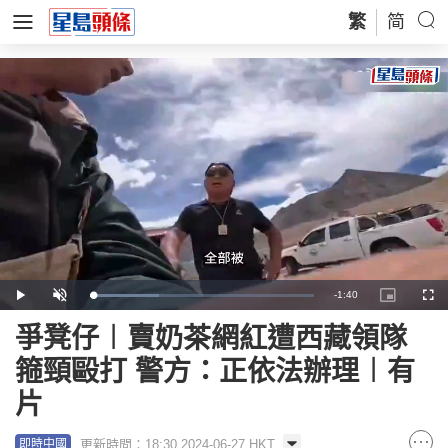
繁
简
Remaining
-
1:40
Loaded
:
Play
Unmute
Picture-
Full
30.99%
in-
Picture
Time
爭凳仔︱賣奶茶網紅遭西藏領隊
箍頸毆打 警方：正依法辦理︱有
片
更新時間：18:30 2024-06-27 HKT
即時中國