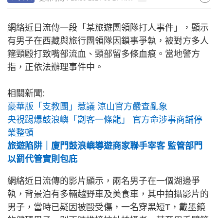
網絡近日流傳一段「某旅遊團領隊打人事件」，顯示
有男子在西藏與旅行團領隊因鎖事爭執，被對方多人
箍頸毆打致嘴部流血、頸部留多條血痕。當地警方
指，正依法辦理事件中。
相關新聞:
豪華版「支教團」惹議 涼山官方嚴查亂象
央視踢爆鼓浪嶼「劏客一條龍」 官方命涉事商舖停
業整頓
旅遊陷阱｜廈門鼓浪嶼導遊商家聯手宰客 監管部門
以罰代管實則包庇
網絡近日流傳的影片顯示，兩名男子在一個湖邊爭
執，背景泊有多輛越野車及美食車，其中拍攝影片的
男子，當時已疑因被毆受傷，一名穿黑短T，戴墨鏡