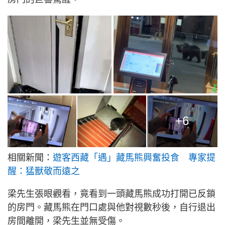
+6
相關新聞：
遊客西藏「遇」藏馬熊興奮投食 專家提
醒：猛獸敬而遠之
梁先生張眼觀看，竟看到一頭藏馬熊成功打開已反鎖
的房門。藏馬熊在門口處與他對視數秒後，自行退出
房間離開，梁先生並無受傷。