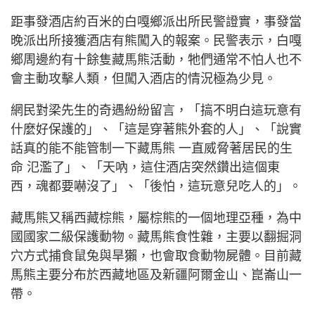
距事發酒店約百米的白嘎鄉派出所民警證實，事發當
晚派出所接獲酒店有熊闖入的報案。民警表示，白嘎
鄉周邊約有十餘隻藏馬熊活動，牠們通常不怕人也不
會主動攻擊人類，但闖入酒店的情況極為少見。
網民對梁先生的奇遇紛紛留言，「搞不明白這玩意有
什麼好保護的」、「這是穿著熊外套的人」、「說實
話真的能不能管制一下藏馬熊 一直威脅著居民的生
命 氾濫了」、「天吶，這住酒店突然鑽出這個東
西，魂都要嚇沒了」、「後怕，這玩意兒吃人的」。
藏馬熊又稱西藏棕熊，屬棕熊的一個地理亞種，為中
國國家二級保護動物。藏馬熊食性雜，主要以翻掘洞
穴方式捕食鼠兔與旱獺，也會取食動物屍體。目前藏
馬熊主要分布於西藏地區及新疆阿爾金山、崑崙山一
帶。