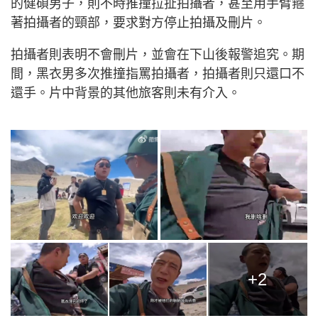
的健碩男子，則不時推撞拉扯拍攝者，甚至用手臂箍
著拍攝者的頸部，要求對方停止拍攝及刪片。
拍攝者則表明不會刪片，並會在下山後報警追究。期
間，黑衣男多次推撞指罵拍攝者，拍攝者則只還口不
還手。片中背景的其他旅客則未有介入。
+2