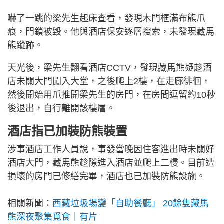
嚇了一跳的梁先生起床查看，發現木門框滿布熊爪
痕，門鎖被毀。他與酒店保安逐層搜索，未發現藏馬
熊蹤跡。
天光後，梁先生翻看酒店CCTV，發現藏馬熊疑趁酒
店未關大門闖入大堂，之後爬上2樓，在走廊徘徊，
然後開始用爪推開梁先生的房門，在房間逗留約10秒
後退出，自行離開該樓層。
酒店指已加裝防熊裝置
涉事酒店工作人員說，事發當晚因住客進出時未關好
酒店大門，藏馬熊趁隙進入酒店並爬上二樓。目前遭
損壞的房門已修繕完畢，酒店也已加裝防熊設施。
相關新聞：
西藏垃圾場變「自助餐廳」 20餘隻藏馬
熊深夜聚集覓食｜有片