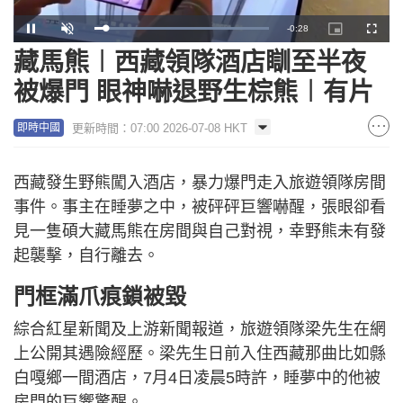
Remaining
-
0:27
Loaded
:
Pause
Unmute
Picture-
Fullscr
100.00%
in-
Picture
藏馬熊︱西藏領隊酒店瞓至半夜
Time
被爆門 眼神嚇退野生棕熊︱有片
更新時間：07:00 2026-07-08 HKT
即時中國
西藏發生野熊闖入酒店，暴力爆門走入旅遊領隊房間
事件。事主在睡夢之中，被砰砰巨響嚇醒，張眼卻看
見一隻碩大藏馬熊在房間與自己對視，幸野熊未有發
起襲擊，自行離去。
門框滿爪痕鎖被毀
綜合紅星新聞及上游新聞報道，旅遊領隊梁先生在網
上公開其遇險經歷。梁先生日前入住西藏那曲比如縣
白嘎鄉一間酒店，7月4日凌晨5時許，睡夢中的他被
房門的巨響驚醒。