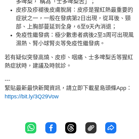
多啤梨， 稱為「士多啤梨舌」；
皮疹及疹褪後皮膚脫屑：皮疹是猩紅熱最重要的
症狀之一，一般在發病第2日出現，從耳後、頸
部、上胸部蔓延到全身，6至9天內消退；
免疫性繼發病：極少數患者病後2至3周可出現風
濕熱、腎小球腎炎等免疫性繼發病。
若有疑似突發高燒、皮疹、咽痛、士多啤梨舌等猩紅
熱症狀時，建議及時就診。
---
緊貼最新最快新聞資訊，請立即下載星島頭條App：
https://bit.ly/3Q29Vow