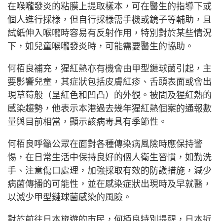
在喉嚨發炎的粘膜上提取樣本，可在醫生的指導下或
個人進行採樣，但自行採樣需手機或鏡子等輔助，且
試紙伸入喉嚨時容易有反射作用，特別對於某些情況
下，如兒童喉嚨發炎時，可能需要醫生的協助。
何栢良補充，猩紅熱亦有機會由甲型鏈球菌引起，主
要影響兒童，其症狀包括皮膚紅疹、舌頭表面或會出
現草莓般（呈紅色和凹凸）的外觀。被問及猩紅熱的
感染趨勢，他表示本港過去幾年猩紅熱個案的通報數
量與目前相當，顯示該病毒具有季節性。
何栢良呼籲公眾在面對各種傳染病風險時應保持警
惕，在日常生活中保持良好的個人衛生習慣，如勤洗
手、注意傷口處理，加強採取有效的防護措施，減少
病菌傳播的可能性，並在感染症狀出現時及早就醫，
以減少甲型鏈球菌感染的風險。
對於前往日本旅遊的市民，何栢良特別提醒，日本近