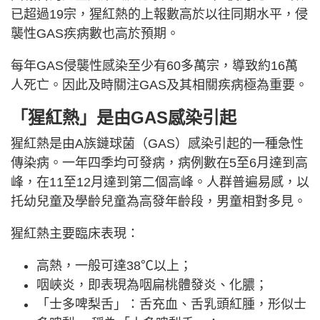
已超過19宗，猩紅熱的上報數高於以往同期水平，侵
襲性GAS疾病數也高於預期。
每年GAS侵襲性感染至少有60多萬宗，導致約16萬
人死亡。因此及時關注GAS及其相關疾病極為重要。
「猩紅熱」是由GAS感染引起
猩紅熱是由A族鏈球菌（GAS）感染引起的一種急性
傳染病。一年四季均可發病，病例數在5至6月達到高
峰，在11至12月達到第二個高峰。人群普遍易感，以
托幼兒童及學齡兒童為高發年齡段，男童相對多見。
猩紅熱主要臨床表現：
高熱，一般可達38℃以上；
咽峽炎，即表現為咽扁桃體發炎、化膿；
「士多啤梨舌」：舌充血、舌乳頭紅腫，形似士