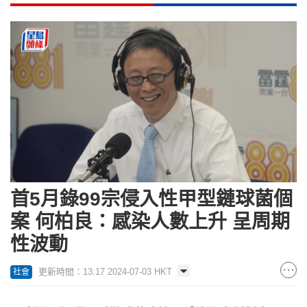
首5月錄99宗侵入性甲型鏈球菌個
案 何柏良：感染人數上升 呈周期
性波動
更新時間：13:17 2024-07-03 HKT
社會