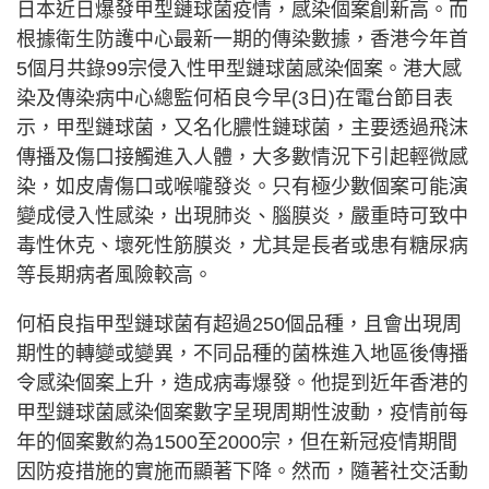
日本近日爆發甲型鏈球菌疫情，感染個案創新高。而
根據衛生防護中心最新一期的傳染數據，香港今年首
5個月共錄99宗侵入性甲型鏈球菌感染個案。港大感
染及傳染病中心總監何栢良今早(3日)在電台節目表
示，甲型鏈球菌，又名化膿性鏈球菌，主要透過飛沫
傳播及傷口接觸進入人體，大多數情況下引起輕微感
染，如皮膚傷口或喉嚨發炎。只有極少數個案可能演
變成侵入性感染，出現肺炎、腦膜炎，嚴重時可致中
毒性休克、壞死性筋膜炎，尤其是長者或患有糖尿病
等長期病者風險較高。
何栢良指甲型鏈球菌有超過250個品種，且會出現周
期性的轉變或變異，不同品種的菌株進入地區後傳播
令感染個案上升，造成病毒爆發。他提到近年香港的
甲型鏈球菌感染個案數字呈現周期性波動，疫情前每
年的個案數約為1500至2000宗，但在新冠疫情期間
因防疫措施的實施而顯著下降。然而，隨著社交活動