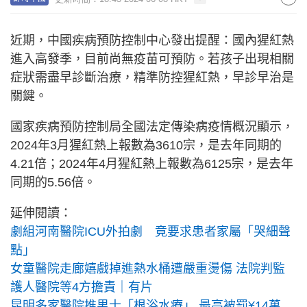
近期，中國疾病預防控制中心發出提醒：國內猩紅熱
進入高發季，目前尚無疫苗可預防。若孩子出現相關
症狀需盡早診斷治療，精準防控猩紅熱，早診早治是
關鍵。
國家疾病預防控制局全國法定傳染病疫情概況顯示，
2024年3月猩紅熱上報數為3610宗，是去年同期的
4.21倍；2024年4月猩紅熱上報數為6125宗，是去年
同期的5.56倍。
延伸閱讀：
劇組河南醫院ICU外拍劇 竟要求患者家屬「哭細聲
點」
女童醫院走廊嬉戲掉進熱水桶遭嚴重燙傷 法院判監
護人醫院等4方擔責｜有片
昆明多家醫院推男士「根浴水療」 最高被罰¥14萬