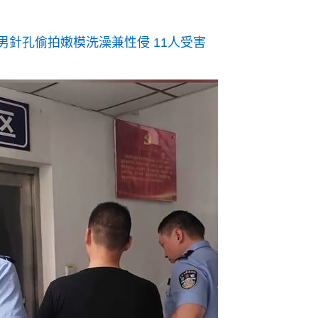
男針孔偷拍嫩模洗澡兼性侵 11人受害