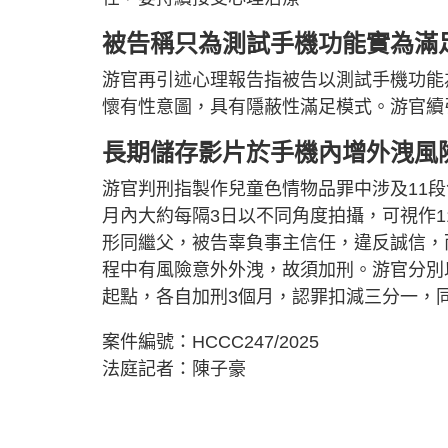
被告稱只為測試手機功能實為滿
游官再引述心理報告指被告以測試手機功能
懷有性意圖，具有隱蔽性滿足模式。游官續
長期儲存影片於手機內增外洩風
游官判刑指製作兒童色情物品罪中涉及11
月內大約每隔3日以不同角度拍攝，可視作
形同繼父，被告辜負事主信任，違反誠信，
程中有風險意外外洩，故須加刑。游官分別
起點，各自加刑3個月，認罪扣減三分一，同
案件編號：HCCC247/2025
法庭記者：陳子豪