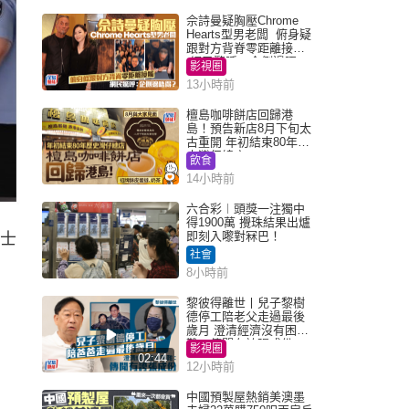
佘詩曼疑胸壓Chrome
Hearts型男老闆 俯身疑
跟對方背脊零距離接觸
網民驚呼：企側邊唔
影視圈
得？
13小時前
檀島咖啡餅店回歸港
島！預告新店8月下旬太
古重開 年初結束80年歷
史灣仔總店
飲食
14小時前
六合彩︱頭獎一注獨中
得1900萬 攪珠結果出爐
即刻入嚟對冧巴！
女士
社會
8小時前
黎彼得離世丨兒子黎樹
德停工陪老父走過最後
歲月 澄清經濟沒有困
難：傳聞有誇張成份
影視圈
02:44
12小時前
中國預製屋熱銷美澳墨