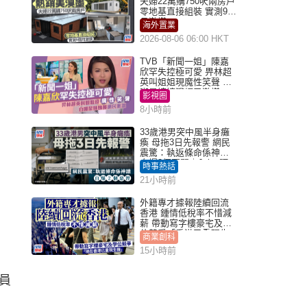
夫婦22萬購750呎兩房戶
零地基直接組裝 實測9個
月激讚
海外置業
2026-08-06 06:00 HKT
TVB「新聞一姐」陳嘉
欣罕失控極可愛 畀林超
英叫姐姐現魔性笑聲 自
嘲是姨姨獲網民激讚
影視圈
8小時前
33歲港男突中風半身癱
瘓 母拖3日先報警 網民
震驚：執返條命係神蹟
自爆2個惡習｜Juicy叮
時事熱話
21小時前
外籍專才據報陸續回流
香港 鍾情低稅率不惜減
薪 帶動寫字樓豪宅及學
位競爭「香港已重現生
商業創科
機」
15小時前
員