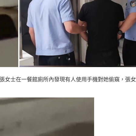
。張女士在一餐館廁所內發現有人使用手機對她偷窺，張