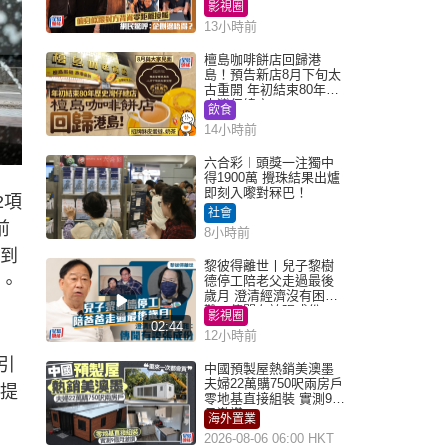
網民驚呼：企側邊唔
影視圈
得？
13小時前
檀島咖啡餅店回歸港
島！預告新店8月下旬太
古重開 年初結束80年歷
史灣仔總店
飲食
14小時前
六合彩︱頭獎一注獨中
得1900萬 攪珠結果出爐
即刻入嚟對冧巴！
2項
社會
前
8小時前
感到
黎彼得離世丨兒子黎樹
月。
德停工陪老父走過最後
歲月 澄清經濟沒有困
難：傳聞有誇張成份
影視圈
02:44
12小時前
引
中國預製屋熱銷美澳墨
夫婦22萬購750呎兩房戶
當提
零地基直接組裝 實測9個
月激讚
海外置業
2026-08-06 06:00 HKT