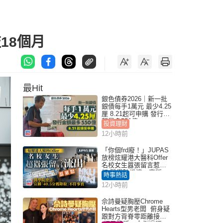
18個月
最Hit
銀色債券2026｜新一批
銀債每手1萬元 最少4.25
厘 8.21起可申購 發行金
額最多550億
投資理財
12小時前
「你個frd廢！」JUPAS
放榜炫耀港大醫科Offer
名校女生囂張留言惹眾
怒 醫學院澄清：宣稱
時事熱話
「40.5分獲錄取」不符事
12小時前
實｜Juicy叮
佘詩曼疑胸壓Chrome
Hearts型男老闆 俯身疑
跟對方背脊零距離接觸