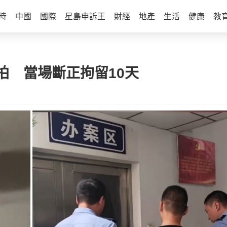
時
中國
國際
星島申訴王
財經
地產
生活
健康
教
拍 當場斷正拘留10天