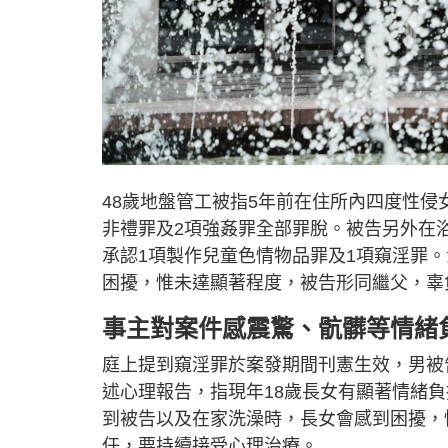
48歲地盤管工被指5年前在住所內四度性侵
非禮罪及2項強姦罪全部罪脫。被告另外在
承認1項製作兒童色情物品罪及1項窺淫罪
困擾，惟未達顯著程度，被告形同繼父，辜
事主對案件感震驚、骯髒等情緒
庭上提到窺淫罪於案發期間刊憲生效，男被告
述心理報告，指現年18歲長女有顯著情緒
到被告以及在家洗澡時，長女會感到困擾，
任，要持續接受心理治療。