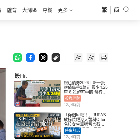
繁
简
育
體育
大灣區
專欄
更多
最Hit
銀色債券2026｜新一批
銀債每手1萬元 最少4.25
厘 8.21起可申購 發行金
額最多550億
投資理財
12小時前
「你個frd廢！」JUPAS
放榜炫耀港大醫科Offer
名校女生囂張留言惹眾
怒 醫學院澄清：宣稱
時事熱話
「40.5分獲錄取」不符事
12小時前
實｜Juicy叮