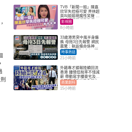
TVB「新聞一姐」陳嘉
欣罕失控極可愛 畀林超
英叫姐姐現魔性笑聲 自
嘲是姨姨獲網民激讚
影視圈
，
8小時前
33歲港男突中風半身癱
瘓 母拖3日先報警 網民
震驚：執返條命係神蹟
自爆2個惡習｜Juicy叮
時事熱話
個
21小時前
，
外籍專才據報陸續回流
過
香港 鍾情低稅率不惜減
薪 帶動寫字樓豪宅及學
量刑
位競爭「香港已重現生
商業創科
機」
15小時前