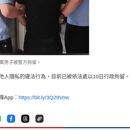
案男子被警方拘留。
他人隱私的違法行為，目前已被依法處以10日行政拘留。
App：
https://bit.ly/3Q29Vow