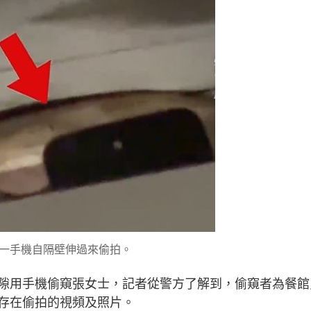
一手機自隔壁伸過來偷拍。
隙用手機偷窺張女士，記者從警方了解到，偷窺者為餐館
存在偷拍的視頻及照片。