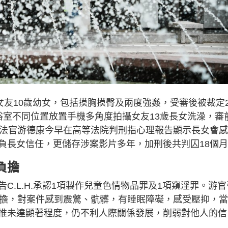
女友10歲幼女，包括摸胸摸臀及兩度強姦，受審後被裁定
浴室不同位置放置手機多角度拍攝女友13歲長女洗澡，審
。法官游德康今早在高等法院判刑指心理報告顯示長女會
負長女信任，更儲存涉案影片多年，加刑後共判囚18個
負擔
C.L.H.承認1項製作兒童色情物品罪及1項窺淫罪。游官
負擔，對案件感到震驚、骯髒，有睡眠障礙，感受壓抑，
惟未達顯著程度，仍不利人際關係發展，削弱對他人的信