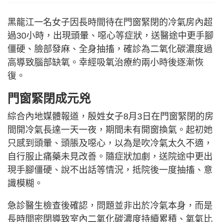
黑龍江一名女子因長時間待在門窗緊閉的冷氣房內超
過30小時，出現頭暈、噁心等症狀，送醫途中更手腳
僵硬、臉部發麻、全身抽搐，確診為二氧化碳濃度過
高導致腦部缺氧。幸經吸氧治療約兩小時後逐漸恢
復。
門窗緊閉成元兇
綜合內地媒體報道，殷姓女子8月3日在門窗緊閉的房
間開冷氣長達一天一夜，期間未有開窗換氣。起初她
只感到頭暈、頭脹及噁心，以為是吹冷氣太久不適，
自行服止痛藥未見改善。隨症狀加劇，送院途中更出
現手腳僵硬、說不出話等情況，抵院後一度抽搐、意
識模糊。
急診醫生檢查後確認，問題並非出於冷氣本身，而是
長時間密閉導致室內二氧化碳濃度持續累積、氧氣比