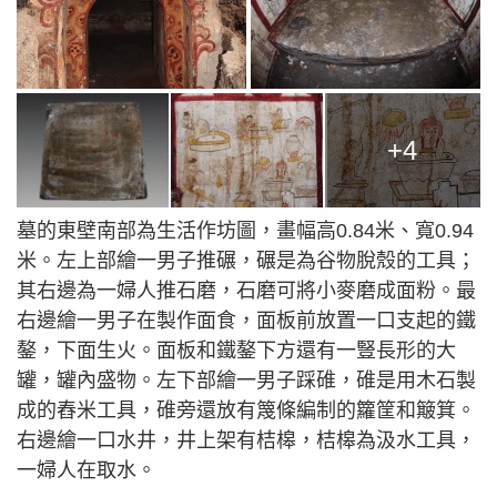
+4
墓的東壁南部為生活作坊圖，畫幅高0.84米、寬0.94
米。左上部繪一男子推碾，碾是為谷物脫殼的工具；
其右邊為一婦人推石磨，石磨可將小麥磨成面粉。最
右邊繪一男子在製作面食，面板前放置一口支起的鐵
鏊，下面生火。面板和鐵鏊下方還有一豎長形的大
罐，罐內盛物。左下部繪一男子踩碓，碓是用木石製
成的舂米工具，碓旁還放有篾條編制的籮筐和簸箕。
右邊繪一口水井，井上架有桔槔，桔槔為汲水工具，
一婦人在取水。