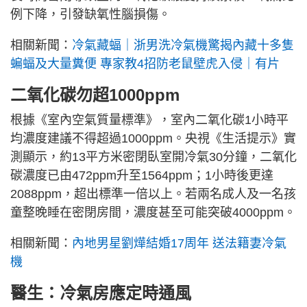
例下降，引發缺氧性腦損傷。
相關新聞：
冷氣藏蝠｜浙男洗冷氣機驚揭內藏十多隻
蝙蝠及大量糞便 專家教4招防老鼠壁虎入侵｜有片
二氧化碳勿超1000ppm
根據《室內空氣質量標準》，室內二氧化碳1小時平
均濃度建議不得超過1000ppm。央視《生活提示》實
測顯示，約13平方米密閉臥室開冷氣30分鐘，二氧化
碳濃度已由472ppm升至1564ppm；1小時後更達
2088ppm，超出標準一倍以上。若兩名成人及一名孩
童整晚睡在密閉房間，濃度甚至可能突破4000ppm。
相關新聞：
內地男星劉燁結婚17周年 送法籍妻冷氣
機
醫生：冷氣房應定時通風