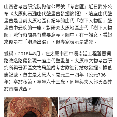
山西省考古研究院微信公眾號「考古匯」近日對外公
布《太原亂石灘唐代壁畫墓發掘簡報》，這座唐代壁
畫墓是目前太原地區有紀年的唐代「樹下人物圖」壁
畫墓中最晚的一座，對研究太原地區唐代「樹下人物
圖」流行時間具有重要意義。圖中，有一婦女，看起
來似是在「泡澡出浴」，但專家表示是錯覺。
據稱，2018年8月，在太原市西中環南延工程舊晉祠
路改造路段發現一座唐代壁畫墓。太原市文物考古研
究所與晉源區文物局組成考古隊進行搶救發掘。據墓
志記載，墓主是太原人。開元二十四年（公元736
年）卒於私第，卒年六十三歲，同年與夫人郭氏合葬
於晉陽城西。