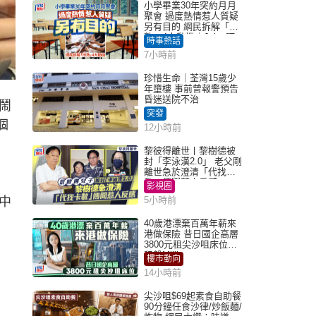
小學畢業30年突約月月
聚會 過度熱情惹人質疑
另有目的 網民拆解「扮
熟」4大動機｜Juicy叮
時事熱話
7小時前
珍惜生命｜荃灣15歲少
年墮樓 事前曾報警預告
昏迷送院不治
鬧
突發
個
12小時前
黎彼得離世丨黎樹德被
封「李泳漢2.0」 老父剛
離世急於澄清「代找卡
數」傳聞惹人反感
影視圈
中
5小時前
40歲港漂棄百萬年薪來
港做保險 昔日國企高層
3800元租尖沙咀床位｜
租盤Million
樓市動向
14小時前
尖沙咀$69起素食自助餐
90分鐘任食沙律/炒飯麵/