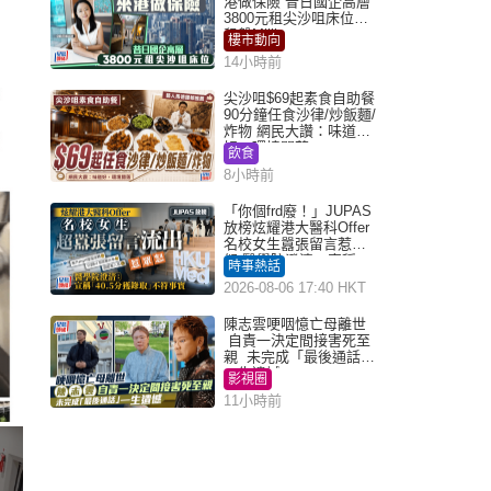
港做保險 昔日國企高層
3800元租尖沙咀床位｜
租盤Million
樓市動向
14小時前
尖沙咀$69起素食自助餐
90分鐘任食沙律/炒飯麵/
炸物 網民大讚：味道
好，環境闊落
飲食
8小時前
「你個frd廢！」JUPAS
放榜炫耀港大醫科Offer
名校女生囂張留言惹眾
怒 醫學院澄清：宣稱
時事熱話
「40.5分獲錄取」不符事
2026-08-06 17:40 HKT
實｜Juicy叮
陳志雲哽咽憶亡母離世
自責一決定間接害死至
親 未完成「最後通話」
一生遺憾
影視圈
11小時前