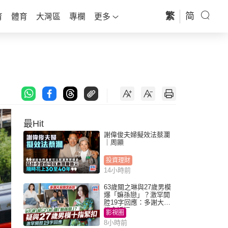
繁
简
育
體育
大灣區
專欄
更多
最Hit
謝偉俊夫婦擬效法蔡瀾
｜周顯
投資理財
14小時前
63歲關之琳與27歲男模
爆「嫲孫戀」？激罕開
腔19字回應：多謝大家
掛念近況
影視圈
8小時前