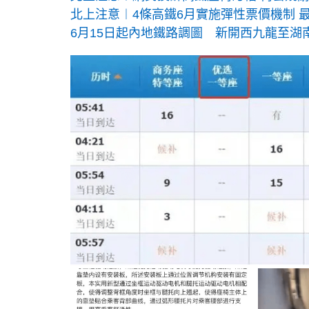
北上注意︱4條高鐵6月實施彈性票價機制 最
6月15日起內地鐵路調圖 新開西九龍至湖