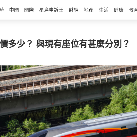
時
中國
國際
星島申訴王
財經
地產
生活
健康
教
票價多少？ 與現有座位有甚麼分別？