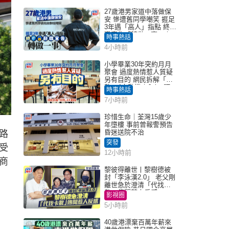
27歲港男家道中落做保
安 慘遭舊同學嘲笑 捱足
3年遇「高人」指點 終辭
職宣告「轉做一事」｜
時事熱話
Juicy叮
4小時前
小學畢業30年突約月月
聚會 過度熱情惹人質疑
另有目的 網民拆解「扮
熟」4大動機｜Juicy叮
時事熱話
7小時前
珍惜生命｜荃灣15歲少
年墮樓 事前曾報警預告
昏迷送院不治
路
突發
受
12小時前
商
黎彼得離世丨黎樹德被
封「李泳漢2.0」 老父剛
離世急於澄清「代找卡
數」傳聞惹人反感
影視圈
5小時前
40歲港漂棄百萬年薪來