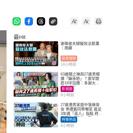
最Hit
謝偉俊夫婦擬效法蔡瀾
｜周顯
投資理財
14小時前
63歲關之琳與27歲男模
爆「嫲孫戀」？激罕開
腔19字回應：多謝大家
掛念近況
影視圈
8小時前
27歲港男家道中落做保
安 慘遭舊同學嘲笑 捱足
3年遇「高人」指點 終辭
職宣告「轉做一事」｜
時事熱話
Juicy叮
4小時前