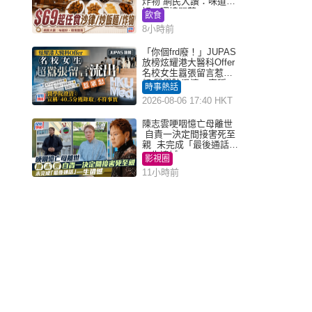
炸物 網民大讚：味道
好，環境闊落
飲食
8小時前
「你個frd廢！」JUPAS
放榜炫耀港大醫科Offer
名校女生囂張留言惹眾
怒 醫學院澄清：宣稱
時事熱話
「40.5分獲錄取」不符事
2026-08-06 17:40 HKT
實｜Juicy叮
陳志雲哽咽憶亡母離世
自責一決定間接害死至
親 未完成「最後通話」
一生遺憾
影視圈
11小時前